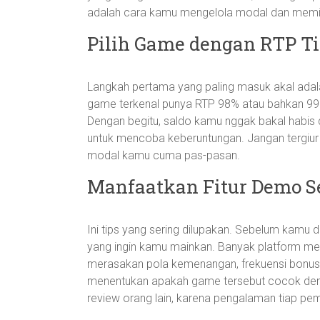
adalah cara kamu mengelola modal dan memil
Pilih Game dengan RTP Ti
Langkah pertama yang paling masuk akal adal
game terkenal punya RTP 98% atau bahkan 99%. 
Dengan begitu, saldo kamu nggak bakal habis 
untuk mencoba keberuntungan. Jangan tergiur de
modal kamu cuma pas-pasan.
Manfaatkan Fitur Demo S
Ini tips yang sering dilupakan. Sebelum kamu
yang ingin kamu mainkan. Banyak platform me
merasakan pola kemenangan, frekuensi bonus, 
menentukan apakah game tersebut cocok den
review orang lain, karena pengalaman tiap pe