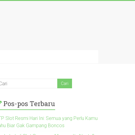
Pos-pos Terbaru
TP Slot Resmi Hari Ini: Semua yang Perlu Kamu
ahu Biar Gak Gampang Boncos