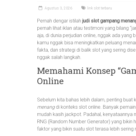
Agustus 3, 2026
link slot terbaru
Pernah dengar istilah
judi slot gampang menan
pernah lihat iklan atau testimoni yang bilang “
aja, di dunia perjudian online, nggak ada yang
kamu nggak bisa meningkatkan peluang menang, l
fakta, dan strategi di balik slot yang sering
nggak salah langkah.
Memahami Konsep “Gamp
Online
Sebelum kita bahas lebih dalam, penting bua
menang
di konteks slot online. Banyak pemain
mudah kasih jackpot. Padahal, kenyataannya n
RNG (Random Number Generator) yang bikin ha
faktor yang bikin suatu slot terasa lebih serin