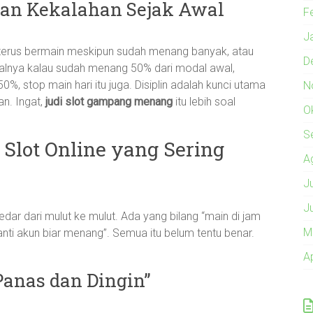
an Kekalahan Sejak Awal
F
J
 terus bermain meskipun sudah menang banyak, atau
D
isalnya kalau sudah menang 50% dari modal awal,
0%, stop main hari itu juga. Disiplin adalah kunci utama
N
n. Ingat,
judi slot gampang menang
itu lebih soal
O
S
 Slot Online yang Sering
A
J
J
dar dari mulut ke mulut. Ada yang bilang “main di jam
M
 ganti akun biar menang”. Semua itu belum tentu benar.
A
 Panas dan Dingin”