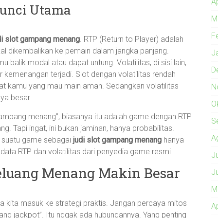
A
 Kunci Utama
M
F
di slot gampang menang
. RTP (Return to Player) adalah
akal dikembalikan ke pemain dalam jangka panjang.
J
balik modal atau dapat untung. Volatilitas, di sisi lain,
D
kemenangan terjadi. Slot dengan volatilitas rendah
uat kamu yang mau main aman. Sedangkan volatilitas
N
nya besar.
O
gampang menang”, biasanya itu adalah game dengan RTP
S
g. Tapi ingat, ini bukan jaminan, hanya probabilitas.
A
 suatu game sebagai
judi slot gampang menang
hanya
data RTP dan volatilitas dari penyedia game resmi.
J
Peluang Menang Makin Besar
J
M
ya kita masuk ke strategi praktis. Jangan percaya mitos
A
ang jackpot”. Itu nggak ada hubungannya. Yang penting