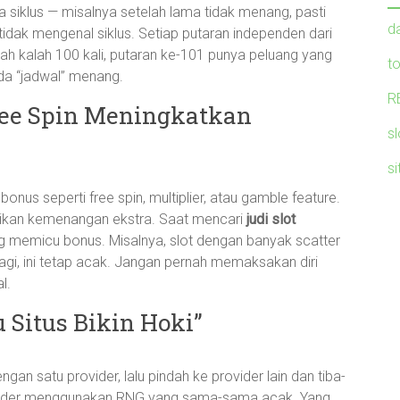
 siklus — misalnya setelah lama tidak menang, pasti
d
idak mengenal siklus. Setiap putaran independen dari
h kalah 100 kali, putaran ke-101 punya peluang yang
t
da “jadwal” menang.
R
Free Spin Meningkatkan
s
si
bonus seperti free spin, multiplier, atau gamble feature.
erikan kemenangan ekstra. Saat mencari
judi slot
ng memicu bonus. Misalnya, slot dengan banyak scatter
-lagi, ini tetap acak. Jangan pernah memaksakan diri
l.
u Situs Bikin Hoki”
n satu provider, lalu pindah ke provider lain dan tiba-
rovider menggunakan RNG yang sama-sama acak. Yang