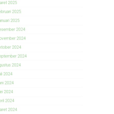
aret 2025
ebruari 2025
anuari 2025
esember 2024
ovember 2024
ktober 2024
eptember 2024
gustus 2024
uli 2024
uni 2024
ei 2024
pril 2024
aret 2024