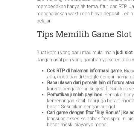
membedakan hanyalah tema, fitur, dan RTP. Jad
menghabiskan waktu dan biaya deposit. Lebih
pelajari.
Tips Memilih Game Slot
Buat kamu yang baru mau mulai main
judi sl
Jangan asal pilih yang gambarnya keren atau ya
Cek RTP di halaman informasi game.
Biasa
ada, coba cari di Google dengan nama g
Baca ulasan dari pemain lain di forum ata
karena pengalaman subjektif. Gunakan seb
Perhatikan jumlah paylines.
Semakin banya
kemenangan kecil. Tapi juga berarti modal
besar. Sesuaikan dengan budget.
Cari game dengan fitur “Buy Bonus” jika ad
langsung akses ke babak free spin. Ini b
besar, meski biayanya mahal.