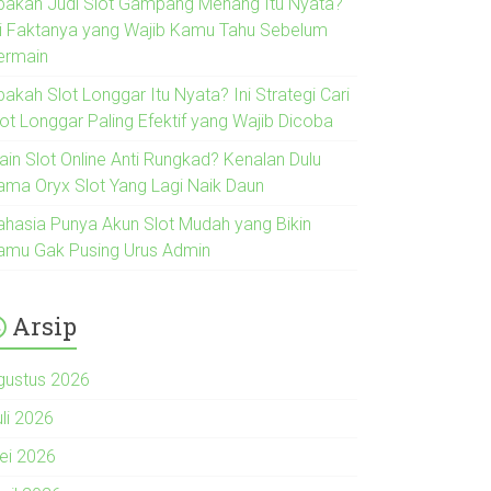
pakah Judi Slot Gampang Menang Itu Nyata?
ni Faktanya yang Wajib Kamu Tahu Sebelum
ermain
akah Slot Longgar Itu Nyata? Ini Strategi Cari
lot Longgar Paling Efektif yang Wajib Dicoba
ain Slot Online Anti Rungkad? Kenalan Dulu
ama Oryx Slot Yang Lagi Naik Daun
ahasia Punya Akun Slot Mudah yang Bikin
amu Gak Pusing Urus Admin
Arsip
gustus 2026
uli 2026
ei 2026