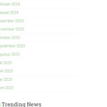
ebruari 2024
anuari 2024
esember 2023
ovember 2023
ktober 2023
eptember 2023
gustus 2023
uli 2023
uni 2023
ei 2023
pril 2023
Trending News