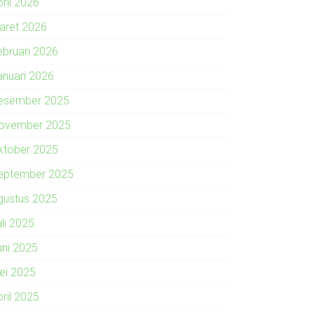
pril 2026
aret 2026
ebruari 2026
anuari 2026
esember 2025
ovember 2025
ktober 2025
eptember 2025
gustus 2025
uli 2025
uni 2025
ei 2025
pril 2025