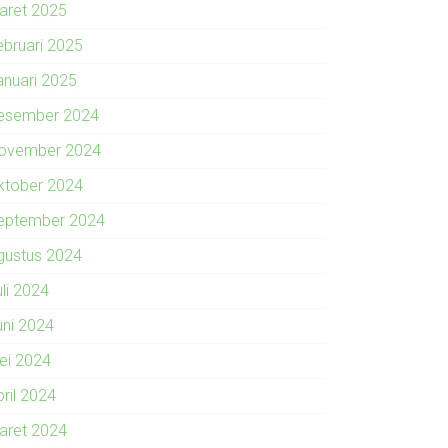
aret 2025
ebruari 2025
anuari 2025
esember 2024
ovember 2024
ktober 2024
eptember 2024
gustus 2024
uli 2024
uni 2024
ei 2024
pril 2024
aret 2024