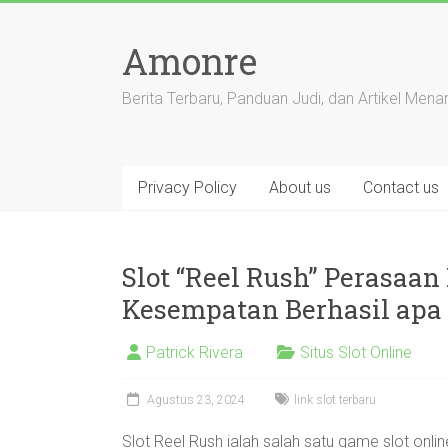
Skip
to
Amonre
content
Berita Terbaru, Panduan Judi, dan Artikel Menar
Privacy Policy
About us
Contact us
Slot “Reel Rush” Perasaan
Kesempatan Berhasil apa
Patrick Rivera
Situs Slot Online
Agustus 23, 2024
link slot terbaru
Slot Reel Rush ialah salah satu game slot on