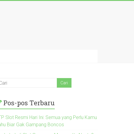
Pos-pos Terbaru
TP Slot Resmi Hari Ini: Semua yang Perlu Kamu
ahu Biar Gak Gampang Boncos