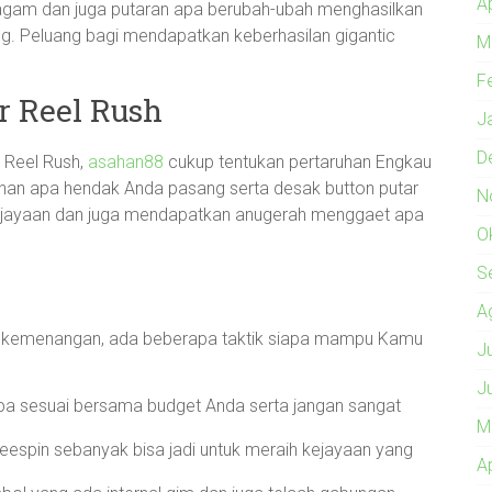
A
gam dan juga putaran apa berubah-ubah menghasilkan
ang. Peluang bagi mendapatkan keberhasilan gigantic
M
F
r Reel Rush
J
D
 Reel Rush,
asahan88
cukup tentukan pertaruhan Engkau
ruhan apa hendak Anda pasang serta desak button putar
N
ejayaan dan juga mendapatkan anugerah menggaet apa
O
S
A
 kemenangan, ada beberapa taktik siapa mampu Kamu
J
J
iapa sesuai bersama budget Anda serta jangan sangat
M
 freespin sebanyak bisa jadi untuk meraih kejayaan yang
A