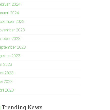
ebruari 2024
anuari 2024
esember 2023
ovember 2023
ktober 2023
eptember 2023
gustus 2023
uli 2023
uni 2023
ei 2023
pril 2023
Trending News