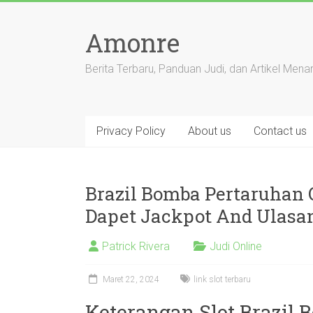
Skip
to
Amonre
content
Berita Terbaru, Panduan Judi, dan Artikel Menar
Privacy Policy
About us
Contact us
Brazil Bomba Pertaruhan 
Dapet Jackpot And Ulasa
Patrick Rivera
Judi Online
Maret 22, 2024
link slot terbaru
Keterangan Slot Brazil