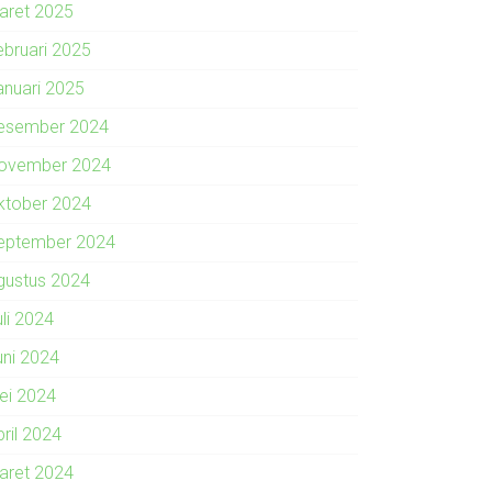
aret 2025
ebruari 2025
anuari 2025
esember 2024
ovember 2024
ktober 2024
eptember 2024
gustus 2024
uli 2024
uni 2024
ei 2024
pril 2024
aret 2024