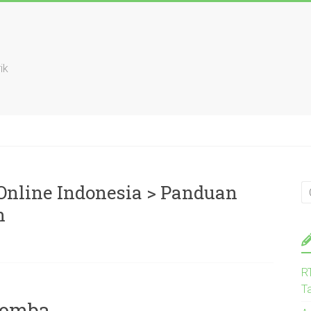
ik
Online Indonesia > Panduan
n
R
T
 Bomba