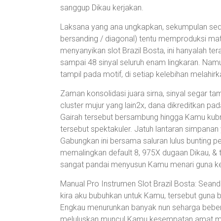
sanggup Dikau kerjakan.
Laksana yang ana ungkapkan, sekumpulan sedi
bersanding / diagonal) tentu memproduksi mat
menyanyikan slot Brazil Bosta, ini hanyalah t
sampai 48 sinyal seluruh enam lingkaran. Nam
tampil pada motif, di setiap kelebihan melahir
Zaman konsolidasi juara sirna, sinyal segar 
cluster mujur yang lain2x, dana dikreditkan p
Gairah tersebut bersambung hingga Kamu kubra
tersebut spektakuler. Jatuh lantaran simpanan
Gabungkan ini bersama saluran lulus buntin
memalingkan default 8, 975X dugaan Dikau, & 
sangat pandai menyusun Kamu menari guna k
Manual Pro Instrumen Slot Brazil Bosta: Seand
kira aku bubuhkan untuk Kamu, tersebut guna 
Engkau menurunkan banyak nun seharga bebera
meluluskan muncul Kamu kesempatan amat m