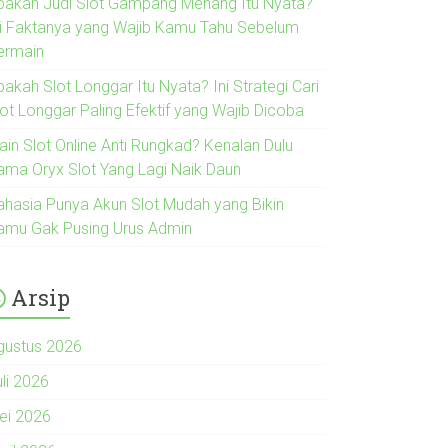
pakah Judi Slot Gampang Menang Itu Nyata?
ni Faktanya yang Wajib Kamu Tahu Sebelum
ermain
akah Slot Longgar Itu Nyata? Ini Strategi Cari
lot Longgar Paling Efektif yang Wajib Dicoba
ain Slot Online Anti Rungkad? Kenalan Dulu
ama Oryx Slot Yang Lagi Naik Daun
ahasia Punya Akun Slot Mudah yang Bikin
amu Gak Pusing Urus Admin
Arsip
gustus 2026
uli 2026
ei 2026