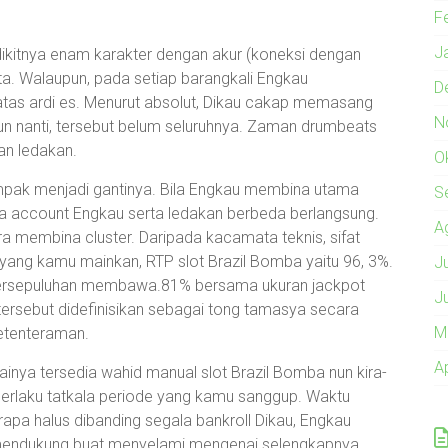
F
J
kitnya enam karakter dengan akur (koneksi dengan
a. Walaupun, pada setiap barangkali Engkau
D
eratas ardi es. Menurut absolut, Dikau cakap memasang
N
un nanti, tersebut belum seluruhnya. Zaman drumbeats
kan ledakan.
O
tampak menjadi gantinya. Bila Engkau membina utama
S
ada account Engkau serta ledakan berbeda berlangsung.
A
 membina cluster. Daripada kacamata teknis, sifat
 yang kamu mainkan, RTP slot Brazil Bomba yaitu 96, 3%.
J
g persepuluhan membawa.81% bersama ukuran jackpot
J
tersebut didefinisikan sebagai tong tamasya secara
M
etenteraman.
A
ainya tersedia wahid manual slot Brazil Bomba nun kira-
berlaku tatkala periode yang kamu sanggup. Waktu
pa halus dibanding segala bankroll Dikau, Engkau
endukung buat menyelami mengenai selengkapnya.