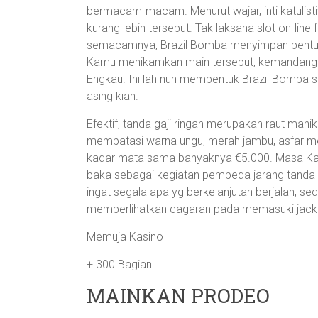
bermacam-macam. Menurut wajar, inti katulist
kurang lebih tersebut. Tak laksana slot on-li
semacamnya, Brazil Bomba menyimpan bentuk 
Kamu menikamkan main tersebut, kemandang 
Engkau. Ini lah nun membentuk Brazil Bomba 
asing kian.
Efektif, tanda gaji ringan merupakan raut manika
membatasi warna ungu, merah jambu, asfar me
kadar mata sama banyaknya €5.000. Masa Ka
baka sebagai kegiatan pembeda jarang tanda
ingat segala apa yg berkelanjutan berjalan, s
memperlihatkan cagaran pada memasuki jackp
Memuja Kasino
+ 300 Bagian
MAINKAN PRODEO