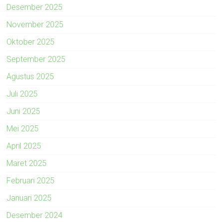
Desember 2025
November 2025
Oktober 2025
September 2025
Agustus 2025
Juli 2025
Juni 2025
Mei 2025
April 2025
Maret 2025
Februari 2025
Januari 2025
Desember 2024