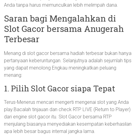
Anda tanpa harus memunculkan lebih melimpah dana.
Saran bagi Mengalahkan di
Slot Gacor bersama Anugerah
Terbesar
Menang di slot gacor bersama hadiah terbesar bukan hanya
pertanyaan keberuntungan. Selanjutnya adalah sejumlah tips
yang dapat menolong Engkau meningkatkan peluang
menang:
1. Pilih Slot Gacor siapa Tepat
Terus-Menerus mencari mengerti mengenai slot yang Anda
play.Bacalah tinjauan dan check RTP LIVE (Return to Player)
dari engine slot gacor itu. Slot Gacor bersama RTP
menjulang biasanya menyediakan kesempatan keberhasilan
apa lebih besar bagus internal jangka lama.