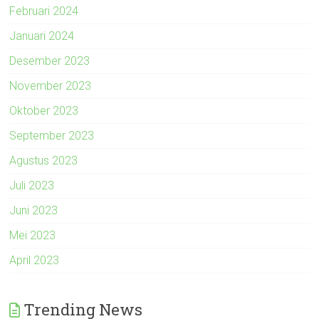
Februari 2024
Januari 2024
Desember 2023
November 2023
Oktober 2023
September 2023
Agustus 2023
Juli 2023
Juni 2023
Mei 2023
April 2023
Trending News