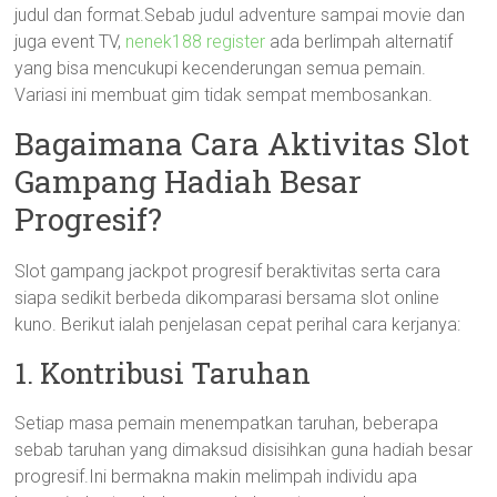
judul dan format.Sebab judul adventure sampai movie dan
juga event TV,
nenek188 register
ada berlimpah alternatif
yang bisa mencukupi kecenderungan semua pemain.
Variasi ini membuat gim tidak sempat membosankan.
Bagaimana Cara Aktivitas Slot
Gampang Hadiah Besar
Progresif?
Slot gampang jackpot progresif beraktivitas serta cara
siapa sedikit berbeda dikomparasi bersama slot online
kuno. Berikut ialah penjelasan cepat perihal cara kerjanya:
1. Kontribusi Taruhan
Setiap masa pemain menempatkan taruhan, beberapa
sebab taruhan yang dimaksud disisihkan guna hadiah besar
progresif.Ini bermakna makin melimpah individu apa