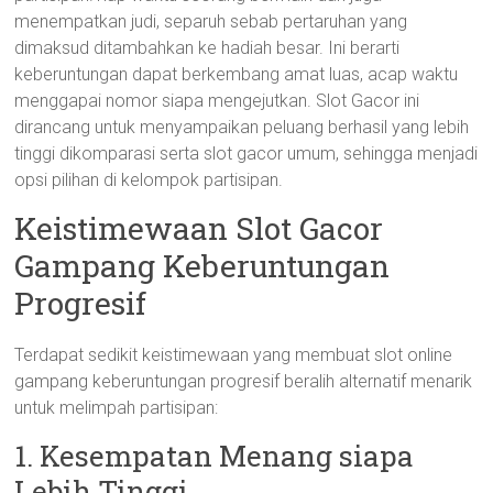
menempatkan judi, separuh sebab pertaruhan yang
dimaksud ditambahkan ke hadiah besar. Ini berarti
keberuntungan dapat berkembang amat luas, acap waktu
menggapai nomor siapa mengejutkan. Slot Gacor ini
dirancang untuk menyampaikan peluang berhasil yang lebih
tinggi dikomparasi serta slot gacor umum, sehingga menjadi
opsi pilihan di kelompok partisipan.
Keistimewaan Slot Gacor
Gampang Keberuntungan
Progresif
Terdapat sedikit keistimewaan yang membuat slot online
gampang keberuntungan progresif beralih alternatif menarik
untuk melimpah partisipan:
1. Kesempatan Menang siapa
Lebih Tinggi