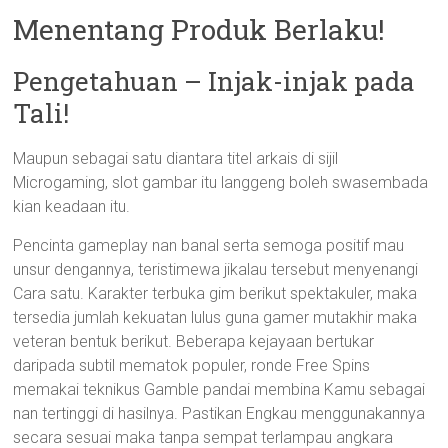
Menentang Produk Berlaku!
Pengetahuan – Injak-injak pada
Tali!
Maupun sebagai satu diantara titel arkais di sijil
Microgaming, slot gambar itu langgeng boleh swasembada
kian keadaan itu.
Pencinta gameplay nan banal serta semoga positif mau
unsur dengannya, teristimewa jikalau tersebut menyenangi
Cara satu. Karakter terbuka gim berikut spektakuler, maka
tersedia jumlah kekuatan lulus guna gamer mutakhir maka
veteran bentuk berikut. Beberapa kejayaan bertukar
daripada subtil mematok populer, ronde Free Spins
memakai teknikus Gamble pandai membina Kamu sebagai
nan tertinggi di hasilnya. Pastikan Engkau menggunakannya
secara sesuai maka tanpa sempat terlampau angkara