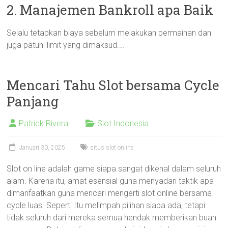
2. Manajemen Bankroll apa Baik
Selalu tetapkan biaya sebelum melakukan permainan dan
juga patuhi limit yang dimaksud.…
Mencari Tahu Slot bersama Cycle
Panjang
Patrick Rivera
Slot Indonesia
Januari 30, 2025
situs slot online
Slot on line adalah game siapa sangat dikenal dalam seluruh
alam. Karena itu, amat esensial guna menyadari taktik apa
dimanfaatkan guna mencari mengerti slot online bersama
cycle luas. Seperti Itu melimpah pilihan siapa ada, tetapi
tidak seluruh dari mereka semua hendak memberikan buah