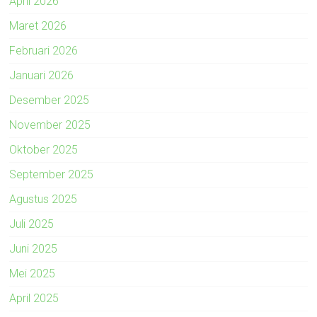
April 2026
Maret 2026
Februari 2026
Januari 2026
Desember 2025
November 2025
Oktober 2025
September 2025
Agustus 2025
Juli 2025
Juni 2025
Mei 2025
April 2025