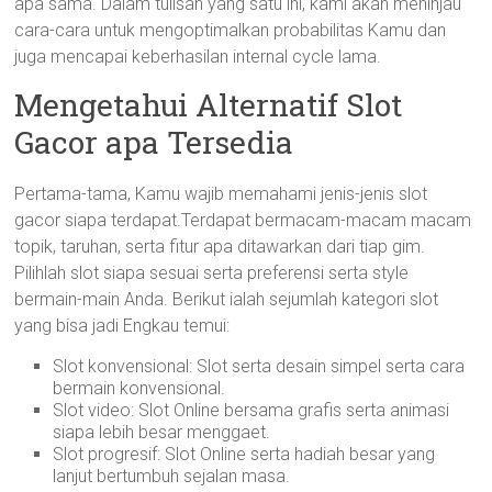
apa sama. Dalam tulisan yang satu ini, kami akan meninjau
cara-cara untuk mengoptimalkan probabilitas Kamu dan
juga mencapai keberhasilan internal cycle lama.
Mengetahui Alternatif Slot
Gacor apa Tersedia
Pertama-tama, Kamu wajib memahami jenis-jenis slot
gacor siapa terdapat.Terdapat bermacam-macam macam
topik, taruhan, serta fitur apa ditawarkan dari tiap gim.
Pilihlah slot siapa sesuai serta preferensi serta style
bermain-main Anda. Berikut ialah sejumlah kategori slot
yang bisa jadi Engkau temui:
Slot konvensional: Slot serta desain simpel serta cara
bermain konvensional.
Slot video: Slot Online bersama grafis serta animasi
siapa lebih besar menggaet.
Slot progresif: Slot Online serta hadiah besar yang
lanjut bertumbuh sejalan masa.