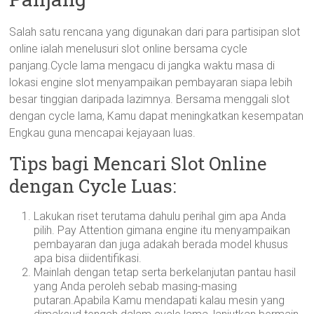
Salah satu rencana yang digunakan dari para partisipan slot
online ialah menelusuri slot online bersama cycle
panjang.Cycle lama mengacu di jangka waktu masa di
lokasi engine slot menyampaikan pembayaran siapa lebih
besar tinggian daripada lazimnya. Bersama menggali slot
dengan cycle lama, Kamu dapat meningkatkan kesempatan
Engkau guna mencapai kejayaan luas.
Tips bagi Mencari Slot Online
dengan Cycle Luas:
Lakukan riset terutama dahulu perihal gim apa Anda
pilih. Pay Attention gimana engine itu menyampaikan
pembayaran dan juga adakah berada model khusus
apa bisa diidentifikasi.
Mainlah dengan tetap serta berkelanjutan pantau hasil
yang Anda peroleh sebab masing-masing
putaran.Apabila Kamu mendapati kalau mesin yang