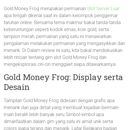
Gold Money Frog merupakan permainan
Slot Server Luar
apa tengah dikenal saat ini dalam kelompok penggemar
taruhan online. Bersama tema makmur bakal tanda-tanda
keberuntungan seperti kodok emas, koin gold, serta
lampion merah, permainan yang satu ini menawarkan
pengalaman melakukan permainan yang mengasyikkan dan
menarik. Di Dalam review ini satu, kita bakal mendiskusikan
lebih rincian tentang gim slot Gold Money Frog dan
mengeksplorasi ciri-ciri menggaet siapa ditawarkannya.
Gold Money Frog: Display serta
Desain
Tampilan Gold Money Frog didesain dengan grafis apa
menarik dan juga detail yang membuat kejadian bermain-
main beralih lebih banyak seru.Simbol-simbol apa
dimanfaatkan dalam gim yang satu ini amat unik serta
colors siapa terang dan menarik. Latar Belakang bagian