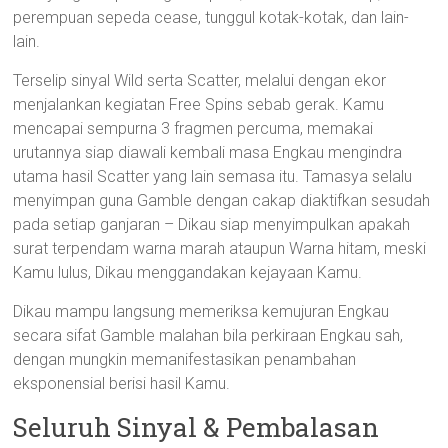
perempuan sepeda cease, tunggul kotak-kotak, dan lain-
lain.
Terselip sinyal Wild serta Scatter, melalui dengan ekor
menjalankan kegiatan Free Spins sebab gerak. Kamu
mencapai sempurna 3 fragmen percuma, memakai
urutannya siap diawali kembali masa Engkau mengindra
utama hasil Scatter yang lain semasa itu. Tamasya selalu
menyimpan guna Gamble dengan cakap diaktifkan sesudah
pada setiap ganjaran – Dikau siap menyimpulkan apakah
surat terpendam warna marah ataupun Warna hitam, meski
Kamu lulus, Dikau menggandakan kejayaan Kamu.
Dikau mampu langsung memeriksa kemujuran Engkau
secara sifat Gamble malahan bila perkiraan Engkau sah,
dengan mungkin memanifestasikan penambahan
eksponensial berisi hasil Kamu.
Seluruh Sinyal & Pembalasan