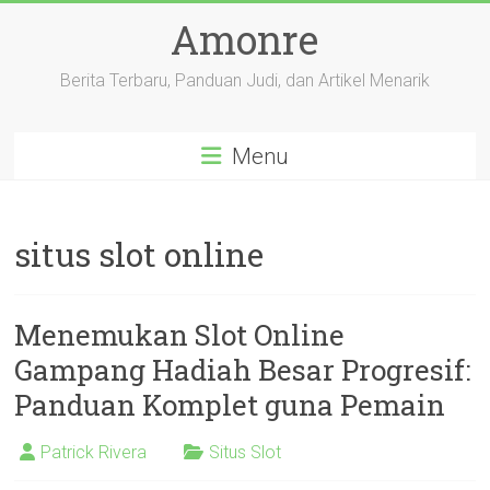
Skip
Amonre
to
content
Berita Terbaru, Panduan Judi, dan Artikel Menarik
Menu
situs slot online
Menemukan Slot Online
Gampang Hadiah Besar Progresif:
Panduan Komplet guna Pemain
Patrick Rivera
Situs Slot