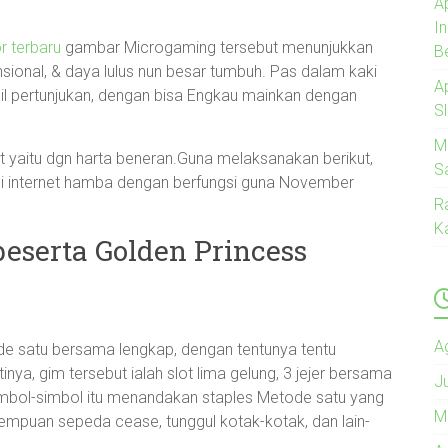
A
I
r terbaru
gambar Microgaming tersebut menunjukkan
B
ional, & daya lulus nun besar tumbuh. Pas dalam kaki
Ap
il pertunjukan, dengan bisa Engkau mainkan dengan
S
M
ut yaitu dgn harta beneran.Guna melaksanakan berikut,
S
i internet hamba dengan berfungsi guna November
R
K
eserta Golden Princess
A
 satu bersama lengkap, dengan tentunya tentu
ya, gim tersebut ialah slot lima gelung, 3 jejer bersama
J
imbol-simbol itu menandakan staples Metode satu yang
M
rempuan sepeda cease, tunggul kotak-kotak, dan lain-