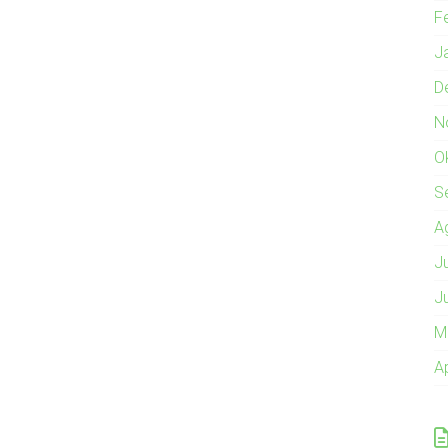
F
J
D
N
O
S
A
J
J
M
A