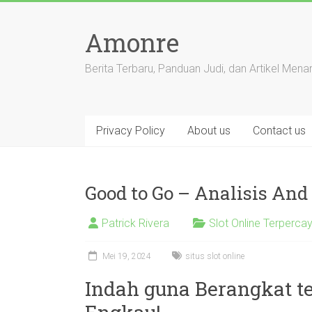
Skip
to
Amonre
content
Berita Terbaru, Panduan Judi, dan Artikel Menar
Privacy Policy
About us
Contact us
Good to Go – Analisis An
Patrick Rivera
Slot Online Terperca
Mei 19, 2024
situs slot online
Indah guna Berangkat 