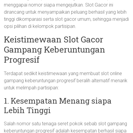
menggapai nomor siapa mengejutkan. Slot Gacor ini
dirancang untuk menyampaikan peluang berhasil yang lebih
tinggi dikomparasi serta slot gacor umum, sehingga menjadi
opsi pilihan di kelompok partisipan.
Keistimewaan Slot Gacor
Gampang Keberuntungan
Progresif
Terdapat sedikit keistimewaan yang membuat slot online
gampang keberuntungan progresif beralih alternatif menarik
untuk melimpah partisipan:
1. Kesempatan Menang siapa
Lebih Tinggi
Salah nomor satu tenaga seret pokok sebab slot gampang
keberuntungan progresif adalah kesempatan berhasil siapa