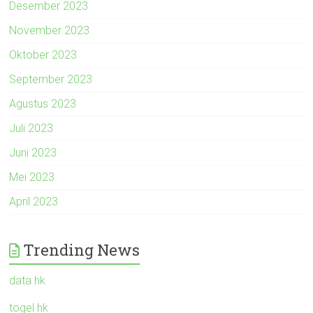
Desember 2023
November 2023
Oktober 2023
September 2023
Agustus 2023
Juli 2023
Juni 2023
Mei 2023
April 2023
Trending News
data hk
togel hk