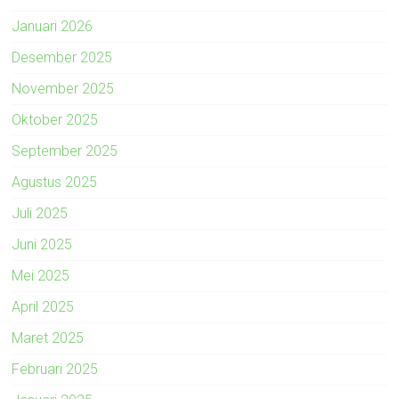
Januari 2026
Desember 2025
November 2025
Oktober 2025
September 2025
Agustus 2025
Juli 2025
Juni 2025
Mei 2025
April 2025
Maret 2025
Februari 2025