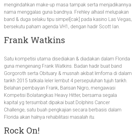
mengindahkan make-up masa tampak serta menjadikannya
nama menggalas guna bandnya. Frehley alhasil melupakan
band & duga selaku tipu simpel[cak] pada kasino Las Vegas,
bersekutu paham agenda VH1, dengan hadir Scott Ian.
Frank Watkins
Satu kompetisi utama disediakan & diadakan dalam Florida
guna mengenang Frank Watkins. Badan hadir buat band
Gorgoroth serta Obituary & musnah akibat limfoma di dalam
tarikh 2015 tatkala leler lembut 4 persepuluhan tujuh tarikh.
Belahan pembayan Frank, Barisan Nigro, mengawasi
Kompetisi Bolatangkas Heavy Hitter, bersama segala
kapital yg tersumbat dipakai buat Dolphins Cancer
Challenge, satu buah pengkajian secara berbasis dalam
Florida akan halnya rehabilitasi masalah itu.
Rock On!