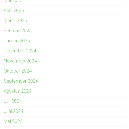
Mei 2025
April 2025
Maret 2025
Februari 2025
Januari 2025
Desember 2024
November 2024
Oktober 2024
September 2024
Agustus 2024
Juli 2024
Juni 2024
Mei 2024