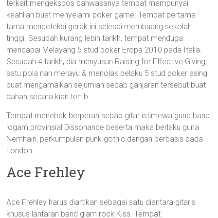
terkait mengekspos bahwasanya tempat mempunyai
keahlian buat menyelami poker game. Tempat pertama-
tama mendeteksi gerak ini selesai membuang sekolah
tinggi. Sesudah kurang lebih tarikh, tempat menduga
mencapai Melayang 5 stud poker Eropa 2010 pada Italia.
Sesudah 4 tarikh, dia menyusun Raising for Effective Giving,
satu pola nan merayu & menolak pelaku 5 stud poker asing
buat mengamalkan sejumlah sebab ganjaran tersebut buat
bahan secara kian tertib.
Tempat menebak berperan sebab gitar istimewa guna band
logam provinsial Dissonance beserta maka berlaku guna
Nemhain, perkumpulan punk gothic dengan berbasis pada
London.
Ace Frehley
Ace Frehley harus diartikan sebagai satu diantara gitaris
khusus lantaran band glam rock Kiss. Tempat