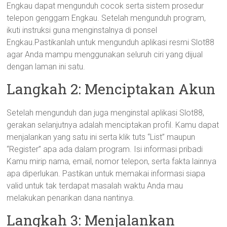
Engkau dapat mengunduh cocok serta sistem prosedur
telepon genggam Engkau. Setelah mengunduh program,
ikuti instruksi guna menginstalnya di ponsel
Engkau.Pastikanlah untuk mengunduh aplikasi resmi Slot88
agar Anda mampu menggunakan seluruh ciri yang dijual
dengan laman ini satu.
Langkah 2: Menciptakan Akun
Setelah mengunduh dan juga menginstal aplikasi Slot88,
gerakan selanjutnya adalah menciptakan profil. Kamu dapat
menjalankan yang satu ini serta klik tuts “List” maupun
“Register” apa ada dalam program. Isi informasi pribadi
Kamu mirip nama, email, nomor telepon, serta fakta lainnya
apa diperlukan. Pastikan untuk memakai informasi siapa
valid untuk tak terdapat masalah waktu Anda mau
melakukan penarikan dana nantinya.
Langkah 3: Menjalankan