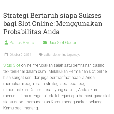
Strategi Bertaruh siapa Sukses
bagi Slot Online: Menggunakan
Probabilitas Anda
Patrick Rivera
Judi Slot Gacor
Oktober 2, 2024
daftar slot online terpercaya
Situs Slot
online merupakan salah satu permainan casino
ter- terkenal dalam bumi. Melakukan Permainan slot online
bisa sangat seru dan juga bermanfaat apabila Anda
memahami bagaimana strategi apa tepat bagi
dimanfaatkan. Dalam tulisan yang satu ini, Anda akan
menuntut ilmu mengenai taktik berjudi apa berhasil guna slot
siapa dapat memudahkan Kamu menggunakan peluang
Kamu bagi menang.