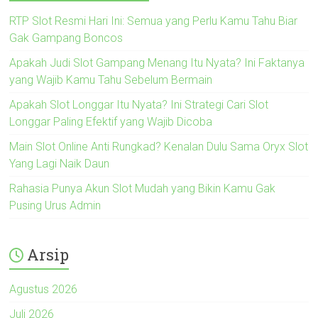
RTP Slot Resmi Hari Ini: Semua yang Perlu Kamu Tahu Biar
Gak Gampang Boncos
Apakah Judi Slot Gampang Menang Itu Nyata? Ini Faktanya
yang Wajib Kamu Tahu Sebelum Bermain
Apakah Slot Longgar Itu Nyata? Ini Strategi Cari Slot
Longgar Paling Efektif yang Wajib Dicoba
Main Slot Online Anti Rungkad? Kenalan Dulu Sama Oryx Slot
Yang Lagi Naik Daun
Rahasia Punya Akun Slot Mudah yang Bikin Kamu Gak
Pusing Urus Admin
Arsip
Agustus 2026
Juli 2026