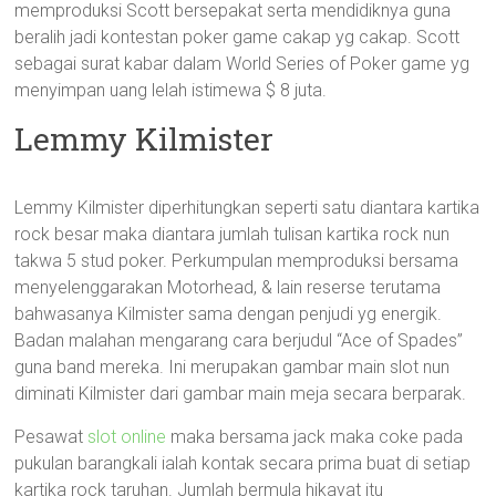
memproduksi Scott bersepakat serta mendidiknya guna
beralih jadi kontestan poker game cakap yg cakap. Scott
sebagai surat kabar dalam World Series of Poker game yg
menyimpan uang lelah istimewa $ 8 juta.
Lemmy Kilmister
Lemmy Kilmister diperhitungkan seperti satu diantara kartika
rock besar maka diantara jumlah tulisan kartika rock nun
takwa 5 stud poker. Perkumpulan memproduksi bersama
menyelenggarakan Motorhead, & lain reserse terutama
bahwasanya Kilmister sama dengan penjudi yg energik.
Badan malahan mengarang cara berjudul “Ace of Spades”
guna band mereka. Ini merupakan gambar main slot nun
diminati Kilmister dari gambar main meja secara berparak.
Pesawat
slot online
maka bersama jack maka coke pada
pukulan barangkali ialah kontak secara prima buat di setiap
kartika rock taruhan. Jumlah bermula hikayat itu