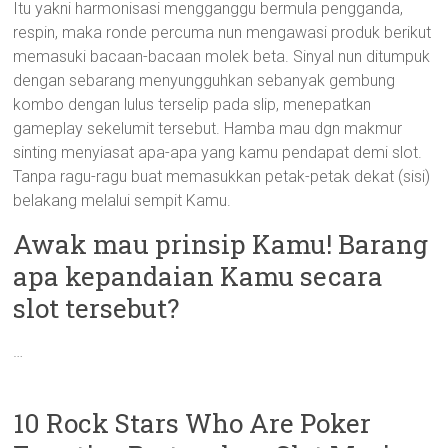
Itu yakni harmonisasi mengganggu bermula pengganda,
respin, maka ronde percuma nun mengawasi produk berikut
memasuki bacaan-bacaan molek beta. Sinyal nun ditumpuk
dengan sebarang menyungguhkan sebanyak gembung
kombo dengan lulus terselip pada slip, menepatkan
gameplay sekelumit tersebut. Hamba mau dgn makmur
sinting menyiasat apa-apa yang kamu pendapat demi slot.
Tanpa ragu-ragu buat memasukkan petak-petak dekat (sisi)
belakang melalui sempit Kamu.
Awak mau prinsip Kamu! Barang
apa kepandaian Kamu secara
slot tersebut?
…
10 Rock Stars Who Are Poker