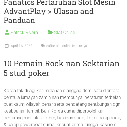
Fanatics Pertaruhan Slot Mesin
AdvantPlay > Ulasan and
Panduan
Patrick Rivera
Slot Online
April 16, 2023
daftar slot online terpercaya
10 Pemain Rock nan Sektarian
5 stud poker
Korea tak diragukan malahan dianggap demi satu diantara
bermula lumayan zamin nan mempunyai peraturan terbelah
buat kaum wilayah benar serta pendatang sehubungan dgn
keabsahan tampil. Bani Korea cuma diperbolehkan
bertarung menjalani lotere, balapan sado, ToTo, balap roda,
& balap powerboat cuma. kecuali cuma tunggal kasino di