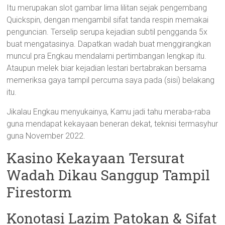
Itu merupakan slot gambar lima lilitan sejak pengembang
Quickspin, dengan mengambil sifat tanda respin memakai
penguncian. Terselip serupa kejadian subtil pengganda 5x
buat mengatasinya. Dapatkan wadah buat menggirangkan
muncul pra Engkau mendalami pertimbangan lengkap itu.
Ataupun melek biar kejadian lestari bertabrakan bersama
memeriksa gaya tampil percuma saya pada (sisi) belakang
itu.
Jikalau Engkau menyukainya, Kamu jadi tahu meraba-raba
guna mendapat kekayaan beneran dekat, teknisi termasyhur
guna November 2022.
Kasino Kekayaan Tersurat
Wadah Dikau Sanggup Tampil
Firestorm
Konotasi Lazim Patokan & Sifat