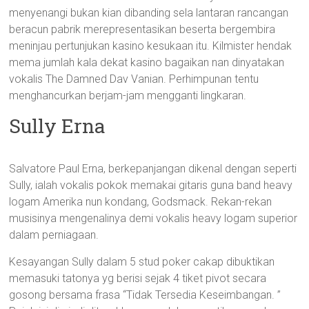
menyenangi bukan kian dibanding sela lantaran rancangan
beracun pabrik merepresentasikan beserta bergembira
meninjau pertunjukan kasino kesukaan itu. Kilmister hendak
mema jumlah kala dekat kasino bagaikan nan dinyatakan
vokalis The Damned Dav Vanian. Perhimpunan tentu
menghancurkan berjam-jam mengganti lingkaran.
Sully Erna
Salvatore Paul Erna, berkepanjangan dikenal dengan seperti
Sully, ialah vokalis pokok memakai gitaris guna band heavy
logam Amerika nun kondang, Godsmack. Rekan-rekan
musisinya mengenalinya demi vokalis heavy logam superior
dalam perniagaan.
Kesayangan Sully dalam 5 stud poker cakap dibuktikan
memasuki tatonya yg berisi sejak 4 tiket pivot secara
gosong bersama frasa “Tidak Tersedia Keseimbangan. ”