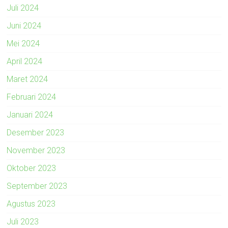
Juli 2024
Juni 2024
Mei 2024
April 2024
Maret 2024
Februari 2024
Januari 2024
Desember 2023
November 2023
Oktober 2023
September 2023
Agustus 2023
Juli 2023