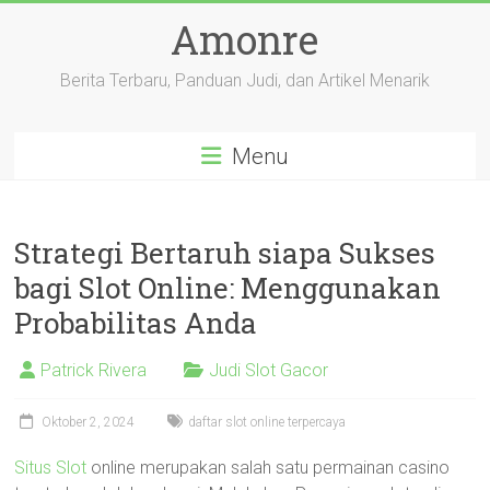
Skip
Amonre
to
content
Berita Terbaru, Panduan Judi, dan Artikel Menarik
Menu
Strategi Bertaruh siapa Sukses
bagi Slot Online: Menggunakan
Probabilitas Anda
Patrick Rivera
Judi Slot Gacor
Oktober 2, 2024
daftar slot online terpercaya
Situs Slot
online merupakan salah satu permainan casino