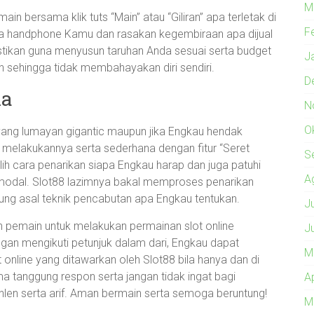
M
n bersama klik tuts “Main” atau “Giliran” apa terletak di
F
da handphone Kamu dan rasakan kegembiraan apa dijual
tikan guna menyusun taruhan Anda sesuai serta budget
J
n sehingga tidak membahayakan diri sendiri.
D
na
N
O
ng lumayan gigantic maupun jika Engkau hendak
 melakukannya serta sederhana dengan fitur “Seret
S
ilih cara penarikan siapa Engkau harap dan juga patuhi
A
 modal. Slot88 lazimnya bakal memproses penarikan
ntung asal teknik pencabutan apa Engkau tentukan.
J
 pemain untuk melakukan permainan slot online
J
an mengikuti petunjuk dalam dari, Engkau dapat
M
ine yang ditawarkan oleh Slot88 bila hanya dan di
 tanggung respon serta jangan tidak ingat bagi
A
len serta arif. Aman bermain serta semoga beruntung!
M