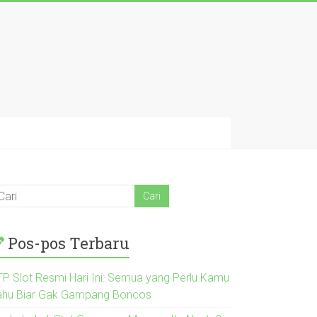
Pos-pos Terbaru
TP Slot Resmi Hari Ini: Semua yang Perlu Kamu
ahu Biar Gak Gampang Boncos