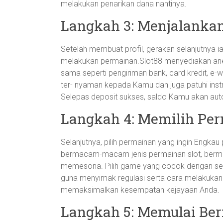
melakukan penarikan dana nantinya.
Langkah 3: Menjalankan
Setelah membuat profil, gerakan selanjutnya
melakukan permainan.Slot88 menyediakan ane
sama seperti pengiriman bank, card kredit, e-
ter- nyaman kepada Kamu dan juga patuhi inst
Selepas deposit sukses, saldo Kamu akan auto
Langkah 4: Memilih Pe
Selanjutnya, pilih permainan yang ingin Engka
bermacam-macam jenis permainan slot, bermula
memesona. Pilih game yang cocok dengan sele
guna menyimak regulasi serta cara melakuka
memaksimalkan kesempatan kejayaan Anda.
Langkah 5: Memulai Be