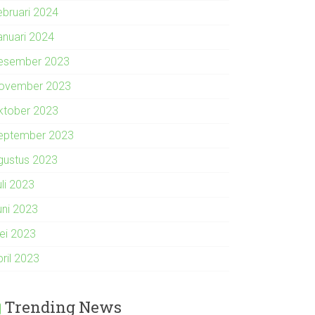
ebruari 2024
anuari 2024
esember 2023
ovember 2023
ktober 2023
eptember 2023
gustus 2023
uli 2023
uni 2023
ei 2023
pril 2023
Trending News