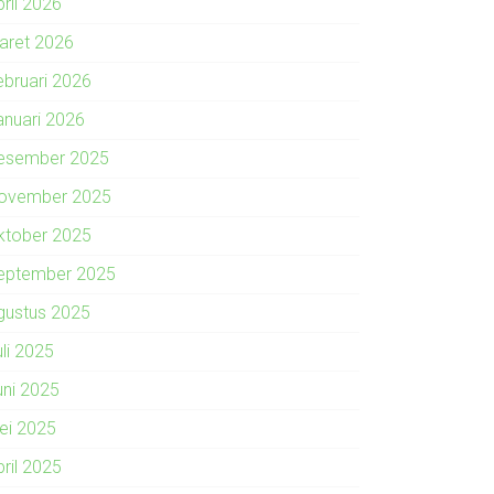
pril 2026
aret 2026
ebruari 2026
anuari 2026
esember 2025
ovember 2025
ktober 2025
eptember 2025
gustus 2025
uli 2025
uni 2025
ei 2025
pril 2025