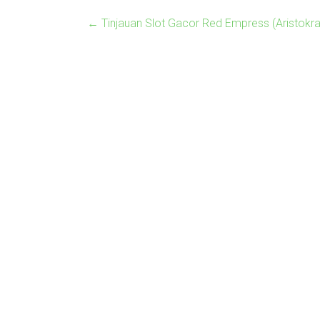
←
Tinjauan Slot Gacor Red Empress (Aristokra