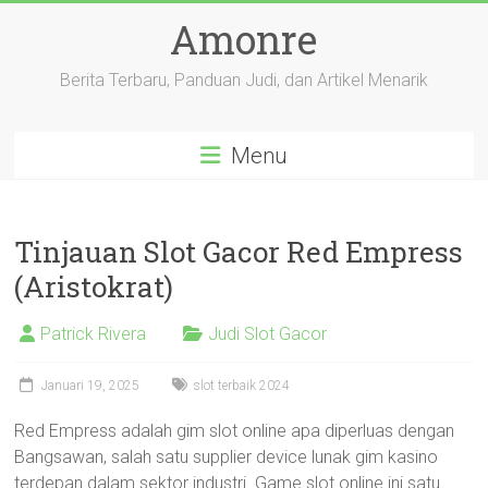
Skip
Amonre
to
content
Berita Terbaru, Panduan Judi, dan Artikel Menarik
Menu
Tinjauan Slot Gacor Red Empress
(Aristokrat)
Patrick Rivera
Judi Slot Gacor
Januari 19, 2025
slot terbaik 2024
Red Empress adalah gim slot online apa diperluas dengan
Bangsawan, salah satu supplier device lunak gim kasino
terdepan dalam sektor industri. Game slot online ini satu