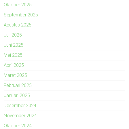
Oktober 2025
September 2025
Agustus 2025
Juli 2025
Juni 2025
Mei 2025
April 2025
Maret 2025
Februari 2025
Januari 2025
Desember 2024
November 2024
Oktober 2024