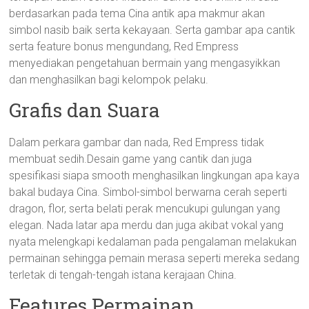
berdasarkan pada tema Cina antik apa makmur akan
simbol nasib baik serta kekayaan. Serta gambar apa cantik
serta feature bonus mengundang, Red Empress
menyediakan pengetahuan bermain yang mengasyikkan
dan menghasilkan bagi kelompok pelaku.
Grafis dan Suara
Dalam perkara gambar dan nada, Red Empress tidak
membuat sedih.Desain game yang cantik dan juga
spesifikasi siapa smooth menghasilkan lingkungan apa kaya
bakal budaya Cina. Simbol-simbol berwarna cerah seperti
dragon, flor, serta belati perak mencukupi gulungan yang
elegan. Nada latar apa merdu dan juga akibat vokal yang
nyata melengkapi kedalaman pada pengalaman melakukan
permainan sehingga pemain merasa seperti mereka sedang
terletak di tengah-tengah istana kerajaan China.
Features Permainan