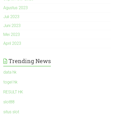
Agustus 2023
Juli 2023
Juni 2023
Mei 2023
April 2023
Trending News
data hk
togel hk
RESULT HK
slot88
situs slot