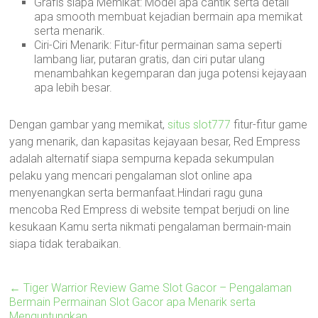
Grafis siapa Memikat: Model apa cantik serta detail
apa smooth membuat kejadian bermain apa memikat
serta menarik.
Ciri-Ciri Menarik: Fitur-fitur permainan sama seperti
lambang liar, putaran gratis, dan ciri putar ulang
menambahkan kegemparan dan juga potensi kejayaan
apa lebih besar.
Dengan gambar yang memikat,
situs slot777
fitur-fitur game
yang menarik, dan kapasitas kejayaan besar, Red Empress
adalah alternatif siapa sempurna kepada sekumpulan
pelaku yang mencari pengalaman slot online apa
menyenangkan serta bermanfaat.Hindari ragu guna
mencoba Red Empress di website tempat berjudi on line
kesukaan Kamu serta nikmati pengalaman bermain-main
siapa tidak terabaikan.
←
Tiger Warrior Review Game Slot Gacor – Pengalaman
Bermain Permainan Slot Gacor apa Menarik serta
Menguntungkan