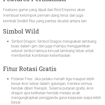
Features game yang dijual dari Red Empress akan
membuat kelompok pemain ulang terus dan juga
kembali.Sedikit fitur yang pantas dicatat antara lain:
Simbol Wild
Simbol Dragon: Simbol Dragon merupakan lambang
buas dalam gim dan juga mampu menggantikan
seluruh simbol lainnya kecuali lambang tebar untuk
membentuk kombinasi keberhasilan.
Fitur Rotasi Gratis
Putaran Free: Jika pelaku meraih tiga maupun lebih
besar ikon sebar dalam gulungan, mereka semua
hendak diberi freespin. Selama putaran gratis, ikon
dragon apa kelihatan hendak melalui acak
mengungkapkan pengganda guna kejayaan siapa lebih
besar.