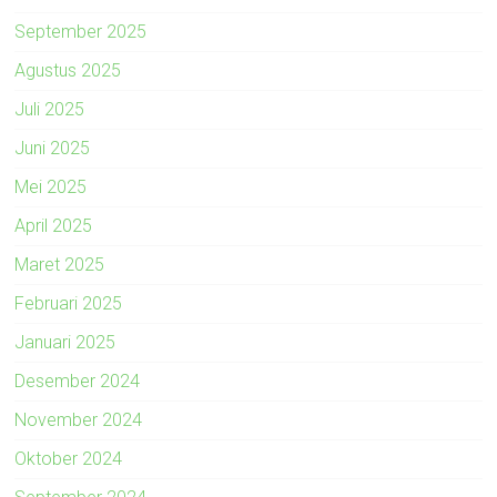
September 2025
Agustus 2025
Juli 2025
Juni 2025
Mei 2025
April 2025
Maret 2025
Februari 2025
Januari 2025
Desember 2024
November 2024
Oktober 2024