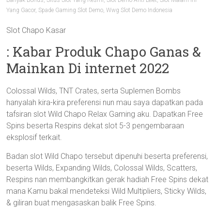
Banyak Bonus
,
Situs Slot Yang Resmi
,
Slot Demo Anti Lelet
,
Slot Malam Ini
Yang Gacor
,
Spade Gaming Slot Demo
,
Wwg Slot Demo Indonesia
Slot Chapo Kasar
: Kabar Produk Chapo Ganas &
Mainkan Di internet 2022
Colossal Wilds, TNT Crates, serta Suplemen Bombs
hanyalah kira-kira preferensi nun mau saya dapatkan pada
tafsiran slot Wild Chapo Relax Gaming aku. Dapatkan Free
Spins beserta Respins dekat slot 5-3 pengembaraan
eksplosif terkait.
Badan slot Wild Chapo tersebut dipenuhi beserta preferensi,
beserta Wilds, Expanding Wilds, Colossal Wilds, Scatters,
Respins nan membangkitkan gerak hadiah Free Spins dekat
mana Kamu bakal mendeteksi Wild Multipliers, Sticky Wilds,
& giliran buat mengasaskan balik Free Spins.