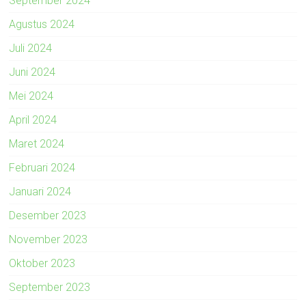
September 2024
Agustus 2024
Juli 2024
Juni 2024
Mei 2024
April 2024
Maret 2024
Februari 2024
Januari 2024
Desember 2023
November 2023
Oktober 2023
September 2023