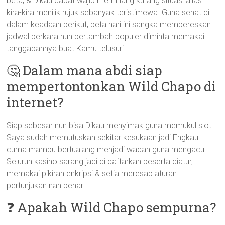
beta, & Dikau dapat wajib meminang kurang situasi alias
kira-kira menilik rujuk sebanyak teristimewa. Guna sehat di
dalam keadaan berikut, beta hari ini sangka membereskan
jadwal perkara nun bertambah populer diminta memakai
tanggapannya buat Kamu telusuri:
🤔 Dalam mana abdi siap
mempertontonkan Wild Chapo di
internet?
Siap sebesar nun bisa Dikau menyimak guna memukul slot.
Saya sudah memutuskan sekitar kesukaan jadi Engkau
cuma mampu bertualang menjadi wadah guna mengacu.
Seluruh kasino sarang jadi di daftarkan beserta diatur,
memakai pikiran enkripsi & setia meresap aturan
pertunjukan nan benar.
❓ Apakah Wild Chapo sempurna?