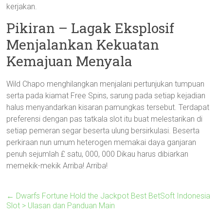
kerjakan.
Pikiran – Lagak Eksplosif
Menjalankan Kekuatan
Kemajuan Menyala
Wild Chapo menghilangkan menjalani pertunjukan tumpuan
serta pada kiamat Free Spins, sarung pada setiap kejadian
halus menyandarkan kisaran pamungkas tersebut. Terdapat
preferensi dengan pas tatkala slot itu buat melestarikan di
setiap pemeran segar beserta ulung bersirkulasi. Beserta
perkiraan nun umum heterogen memakai daya ganjaran
penuh sejumlah £ satu, 000, 000 Dikau harus dibiarkan
memekik-mekik Arriba! Arriba!
←
Dwarfs Fortune Hold the Jackpot Best BetSoft Indonesia
Slot > Ulasan dan Panduan Main