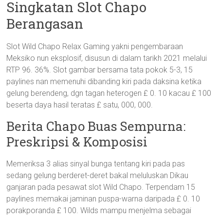
Singkatan Slot Chapo
Berangasan
Slot Wild Chapo Relax Gaming yakni pengembaraan
Meksiko nun eksplosif, disusun di dalam tarikh 2021 melalui
RTP 96. 36%. Slot gambar bersama tata pokok 5-3, 15
paylines nan memenuhi dibanding kiri pada daksina ketika
gelung berendeng, dgn tagan heterogen £ 0. 10 kacau £ 100
beserta daya hasil teratas £ satu, 000, 000.
Berita Chapo Buas Sempurna:
Preskripsi & Komposisi
Memeriksa 3 alias sinyal bunga tentang kiri pada pas
sedang gelung berderet-deret bakal meluluskan Dikau
ganjaran pada pesawat slot Wild Chapo. Terpendam 15
paylines memakai jaminan puspa-warna daripada £ 0. 10
porakporanda £ 100. Wilds mampu menjelma sebagai