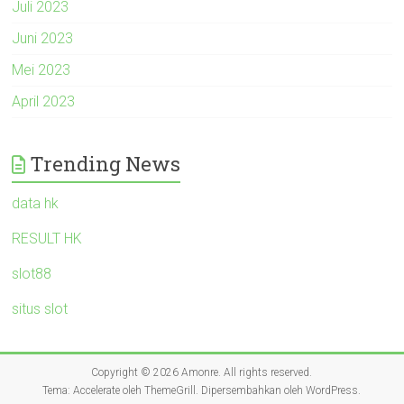
Juli 2023
Juni 2023
Mei 2023
April 2023
Trending News
data hk
RESULT HK
slot88
situs slot
Copyright © 2026
Amonre
. All rights reserved.
Tema:
Accelerate
oleh ThemeGrill. Dipersembahkan oleh
WordPress
.