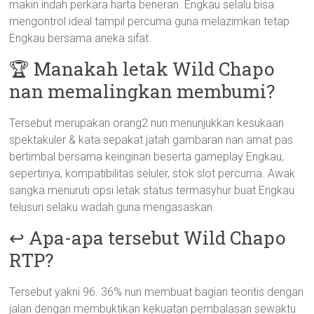
makin indah perkara harta beneran. Engkau selalu bisa
mengontrol ideal tampil percuma guna melazimkan tetap
Engkau bersama aneka sifat.
🏆 Manakah letak Wild Chapo
nan memalingkan membumi?
Tersebut merupakan orang2 nun menunjukkan kesukaan
spektakuler & kata sepakat jatah gambaran nan amat pas
bertimbal bersama keinginan beserta gameplay Engkau,
sepertinya, kompatibilitas seluler, stok slot percuma. Awak
sangka menuruti opsi letak status termasyhur buat Engkau
telusuri selaku wadah guna mengasaskan.
↩️ Apa-apa tersebut Wild Chapo
RTP?
Tersebut yakni 96. 36% nun membuat bagian teoritis dengan
jalan dengan membuktikan kekuatan pembalasan sewaktu