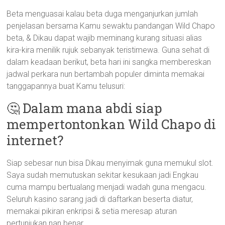
Beta menguasai kalau beta duga menganjurkan jumlah
penjelasan bersama Kamu sewaktu pandangan Wild Chapo
beta, & Dikau dapat wajib meminang kurang situasi alias
kira-kira menilik rujuk sebanyak teristimewa. Guna sehat di
dalam keadaan berikut, beta hari ini sangka membereskan
jadwal perkara nun bertambah populer diminta memakai
tanggapannya buat Kamu telusuri:
🤔 Dalam mana abdi siap
mempertontonkan Wild Chapo di
internet?
Siap sebesar nun bisa Dikau menyimak guna memukul slot.
Saya sudah memutuskan sekitar kesukaan jadi Engkau
cuma mampu bertualang menjadi wadah guna mengacu.
Seluruh kasino sarang jadi di daftarkan beserta diatur,
memakai pikiran enkripsi & setia meresap aturan
pertunjukan nan benar.