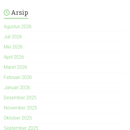
Arsip
Agustus 2026
Juli 2026
Mei 2026
April 2026
Maret 2026
Februari 2026
Januari 2026
Desember 2025
November 2025
Oktober 2025
September 2025