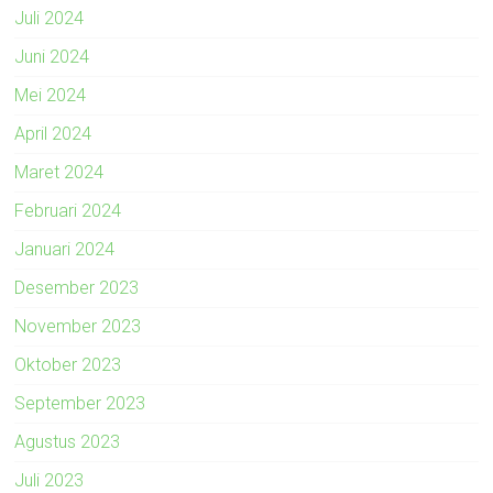
Juli 2024
Juni 2024
Mei 2024
April 2024
Maret 2024
Februari 2024
Januari 2024
Desember 2023
November 2023
Oktober 2023
September 2023
Agustus 2023
Juli 2023