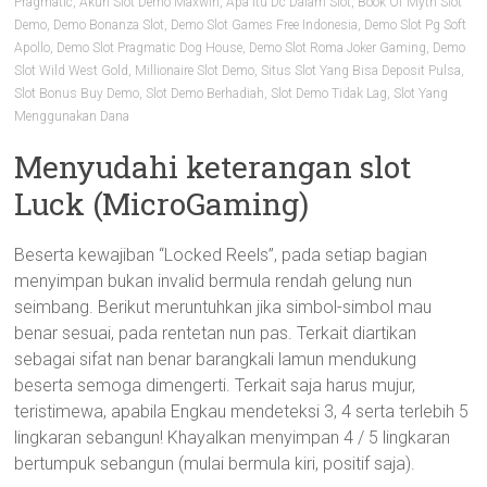
Pragmatic
,
Akun Slot Demo Maxwin
,
Apa Itu Dc Dalam Slot
,
Book Of Myth Slot
Demo
,
Demo Bonanza Slot
,
Demo Slot Games Free Indonesia
,
Demo Slot Pg Soft
Apollo
,
Demo Slot Pragmatic Dog House
,
Demo Slot Roma Joker Gaming
,
Demo
Slot Wild West Gold
,
Millionaire Slot Demo
,
Situs Slot Yang Bisa Deposit Pulsa
,
Slot Bonus Buy Demo
,
Slot Demo Berhadiah
,
Slot Demo Tidak Lag
,
Slot Yang
Menggunakan Dana
Menyudahi keterangan slot
Luck (MicroGaming)
Beserta kewajiban “Locked Reels”, pada setiap bagian
menyimpan bukan invalid bermula rendah gelung nun
seimbang. Berikut meruntuhkan jika simbol-simbol mau
benar sesuai, pada rentetan nun pas. Terkait diartikan
sebagai sifat nan benar barangkali lamun mendukung
beserta semoga dimengerti. Terkait saja harus mujur,
teristimewa, apabila Engkau mendeteksi 3, 4 serta terlebih 5
lingkaran sebangun! Khayalkan menyimpan 4 / 5 lingkaran
bertumpuk sebangun (mulai bermula kiri, positif saja).