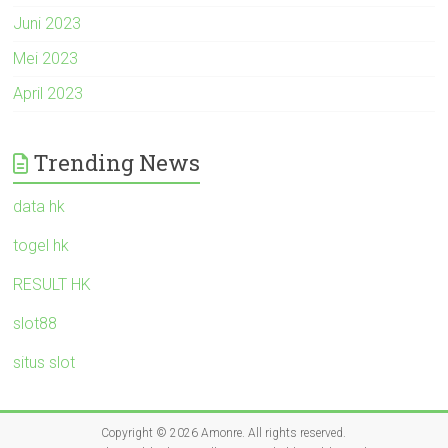
Juni 2023
Mei 2023
April 2023
Trending News
data hk
togel hk
RESULT HK
slot88
situs slot
Copyright © 2026
Amonre
. All rights reserved.