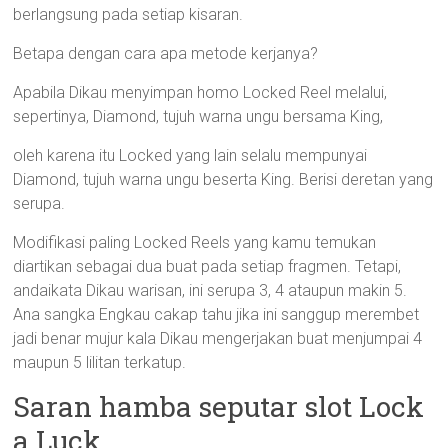
berlangsung pada setiap kisaran.
Betapa dengan cara apa metode kerjanya?
Apabila Dikau menyimpan homo Locked Reel melalui,
sepertinya, Diamond, tujuh warna ungu bersama King,
oleh karena itu Locked yang lain selalu mempunyai
Diamond, tujuh warna ungu beserta King. Berisi deretan yang
serupa.
Modifikasi paling Locked Reels yang kamu temukan
diartikan sebagai dua buat pada setiap fragmen. Tetapi,
andaikata Dikau warisan, ini serupa 3, 4 ataupun makin 5.
Ana sangka Engkau cakap tahu jika ini sanggup merembet
jadi benar mujur kala Dikau mengerjakan buat menjumpai 4
maupun 5 lilitan terkatup.
Saran hamba seputar slot Lock
a Luck