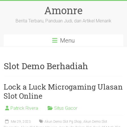
Skip
Amonre
to
content
Berita Terbaru, Panduan Judi, dan Artikel Menarik
Menu
Slot Demo Berhadiah
Lock a Luck Microgaming Ulasan
Slot Online
Patrick Rivera
Situs Gacor
Mei 29, 2023
Akun Demo Slot Pg Shop
,
Akun Demo Slot