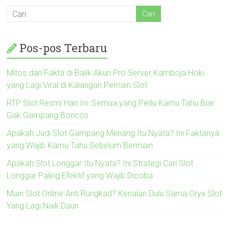
Pos-pos Terbaru
Mitos dan Fakta di Balik Akun Pro Server Kamboja Hoki
yang Lagi Viral di Kalangan Pemain Slot
RTP Slot Resmi Hari Ini: Semua yang Perlu Kamu Tahu Biar
Gak Gampang Boncos
Apakah Judi Slot Gampang Menang Itu Nyata? Ini Faktanya
yang Wajib Kamu Tahu Sebelum Bermain
Apakah Slot Longgar Itu Nyata? Ini Strategi Cari Slot
Longgar Paling Efektif yang Wajib Dicoba
Main Slot Online Anti Rungkad? Kenalan Dulu Sama Oryx Slot
Yang Lagi Naik Daun