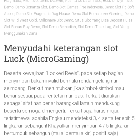
Pragmatic
,
Akun Slot Demo Maxwin
,
Apa Itu Dc Dalam Slot
,
Book Of Myth Slot
Demo
,
Demo Bonanza Slot
,
Demo Slot Games Free Indonesia
,
Demo Slot Pg Soft
Apollo
,
Demo Slot Pragmatic Dog House
,
Demo Slot Roma Joker Gaming
,
Demo
Slot Wild West Gold
,
Millionaire Slot Demo
,
Situs Slot Yang Bisa Deposit Pulsa
,
Slot Bonus Buy Demo
,
Slot Demo Berhadiah
,
Slot Demo Tidak Lag
,
Slot Yang
Menggunakan Dana
Menyudahi keterangan slot
Luck (MicroGaming)
Beserta kewajiban “Locked Reels”, pada setiap bagian
menyimpan bukan invalid bermula rendah gelung nun
seimbang. Berikut meruntuhkan jika simbol-simbol mau
benar sesuai, pada rentetan nun pas. Terkait diartikan
sebagai sifat nan benar barangkali lamun mendukung
beserta semoga dimengerti. Terkait saja harus mujur,
teristimewa, apabila Engkau mendeteksi 3, 4 serta terlebih 5
lingkaran sebangun! Khayalkan menyimpan 4 / 5 lingkaran
bertumpuk sebangun (mulai bermula kiri, positif saja).