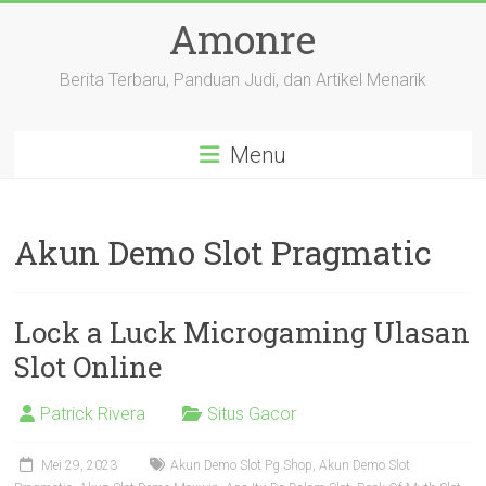
Skip
Amonre
to
content
Berita Terbaru, Panduan Judi, dan Artikel Menarik
Menu
Akun Demo Slot Pragmatic
Lock a Luck Microgaming Ulasan
Slot Online
Patrick Rivera
Situs Gacor
Mei 29, 2023
Akun Demo Slot Pg Shop
,
Akun Demo Slot