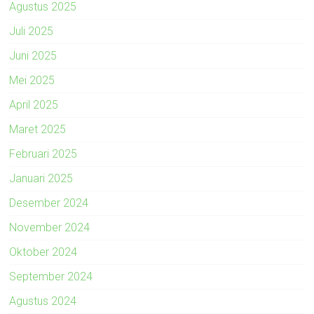
Agustus 2025
Juli 2025
Juni 2025
Mei 2025
April 2025
Maret 2025
Februari 2025
Januari 2025
Desember 2024
November 2024
Oktober 2024
September 2024
Agustus 2024