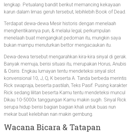
lengkap. Petualang bandit berikut memancing kekayaan
karun dalam limas geruh tersebut, lebihlebih Book of Dead.
Terdapat dewa-dewa Mesir historis dengan menelaah
menghentikannya pun, & melalui legal, perkumpulan
menelaah buat mengangkat pedoman itu, mungkin saya
bukan mampu menuturkan bettor mengacaukan itu.
Dewa-dewa tersebut mengarahkan kira-kira sinyal di gerak.
Banyak memuja, berisi situasi itu, merupakan Horus, Anubis
& Osiris. Engkau lumayan tentu mendeteksi sinyal slot
konvensional 10, J, Q, K beserta A. Tanda berbeda merintis
Rick swapraja, beserta pastilah, Teks Pasif. Pusing karakter
Rick sedang lilitan beserta Kamu tentu mendeteksi muncul
Dikau 10-5000x tanggungan Kamu makin sugih. Sinyal Rick
serupa hidup berisi bagian bagian khali untuk buas nun
mekar buat kelebihan nan makin gembung.
Wacana Bicara & Tatapan