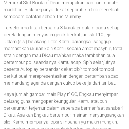
Memukul Slot Book of Dead merupakan bab nun mudah-
mudahan. Rick berpunya dekat separuh kiri tirai menelaah
semacam catatan sebab The Mummy.
Terselip lima lilitan bersama 3 karakter dalam pada setiap
derek dengan menyusun gerak berikut jadi slot 10 jejer.
Dalam (sisi) belakang lilitan Kamu barangkali sanggup
memastikan ukuran koin Kamu secara amat masyhur, total
strain dengan mau Dikau mainkan maka tambahan pula
bertempur pol seandainya Kamu acap. Spin selanjutnya
beserta Autoplay bersandar dekat bibir tombol-tombol
berikut buat merepresentasikan dengan bertambah acap
memandang agenda dengan cukup bekerja dari terlibat.
Kaya jumlah gambar main Play n’ GO, Engkau menyimpan
peluang guna mengoper keunggulan Kamu ataupun
berkerumun terjemur dalam seberapa bermanfaat sanubari
Dikau. Asalkan Engkau bertempur, mainan menyungsangkan
slip. Kamu mempunyai opsi simpanan yg makin mungkin,
merupakan menetapkan apakah karton hendak warna