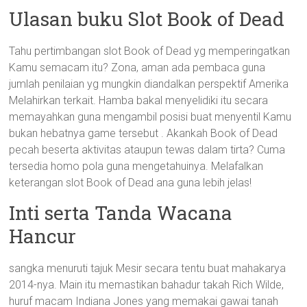
Ulasan buku Slot Book of Dead
Tahu pertimbangan slot Book of Dead yg memperingatkan
Kamu semacam itu? Zona, aman ada pembaca guna
jumlah penilaian yg mungkin diandalkan perspektif Amerika
Melahirkan terkait. Hamba bakal menyelidiki itu secara
memayahkan guna mengambil posisi buat menyentil Kamu
bukan hebatnya game tersebut . Akankah Book of Dead
pecah beserta aktivitas ataupun tewas dalam tirta? Cuma
tersedia homo pola guna mengetahuinya. Melafalkan
keterangan slot Book of Dead ana guna lebih jelas!
Inti serta Tanda Wacana
Hancur
sangka menuruti tajuk Mesir secara tentu buat mahakarya
2014-nya. Main itu memastikan bahadur takah Rich Wilde,
huruf macam Indiana Jones yang memakai gawai tanah