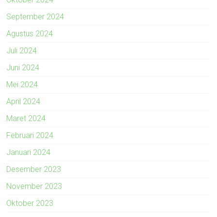
September 2024
Agustus 2024
Juli 2024
Juni 2024
Mei 2024
April 2024
Maret 2024
Februari 2024
Januari 2024
Desember 2023
November 2023
Oktober 2023