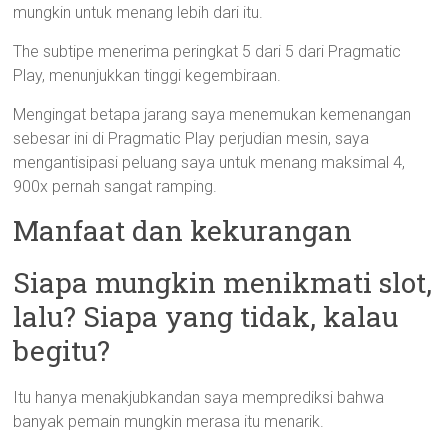
mungkin untuk menang lebih dari itu.
The subtipe menerima peringkat 5 dari 5 dari Pragmatic
Play, menunjukkan tinggi kegembiraan.
Mengingat betapa jarang saya menemukan kemenangan
sebesar ini di Pragmatic Play perjudian mesin, saya
mengantisipasi peluang saya untuk menang maksimal 4,
900x pernah sangat ramping.
Manfaat dan kekurangan
Siapa mungkin menikmati slot,
lalu? Siapa yang tidak, kalau
begitu?
Itu hanya menakjubkandan saya memprediksi bahwa
banyak pemain mungkin merasa itu menarik.