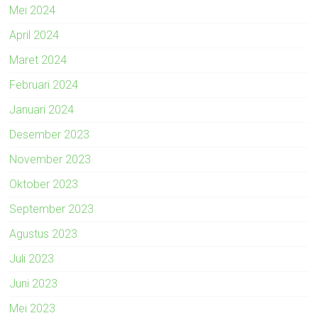
Mei 2024
April 2024
Maret 2024
Februari 2024
Januari 2024
Desember 2023
November 2023
Oktober 2023
September 2023
Agustus 2023
Juli 2023
Juni 2023
Mei 2023