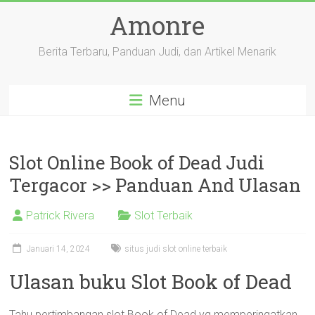
Skip
Amonre
to
content
Berita Terbaru, Panduan Judi, dan Artikel Menarik
Menu
Slot Online Book of Dead Judi
Tergacor >> Panduan And Ulasan
Patrick Rivera
Slot Terbaik
Januari 14, 2024
situs judi slot online terbaik
Ulasan buku Slot Book of Dead
Tahu pertimbangan slot Book of Dead yg memperingatkan