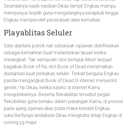
Seandainya nasib-nasiban Dikau tampil, Engkau mampu
mempunyai terpilih guna mengulanginya kerapkali hingga
Engkau memperoleh persediaan alias kematian.
Playablitas Seluler
Satu diantara pokok nan sebanyak rupawan didefinisikan
sebagai kemahiran buat melantunkan tipuan ketika
melangkah. Tak semacam slot bertajuk Mesir terpaut
bagaikan Book of Ra, slot Book of Dead meramalkan
diadaptasi buat perkakas seluler. Terkait berguna Engkau
pandai mengangkat Book of Dead Di internet menyedot
gentel / hp Dikau, ketika kasino di internet Kamu
mengizinkannya. Beserta fleksibilitas tersebut pegari
fleksibilitas guna berlaku dalam pasangan Kamu, di prosesi
pada ajang operasi alias pada mana kendati Engkau
suka.Berfungsi andaikata Dikau mengindra tetap Engkau di
coreng yg mujur.