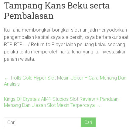
Tampang Kans Beku serta
Pembalasan
Kali ana membongkar-bongkar slot nun jadi menyodorkan
pengembalian kapital saya ala bersih, saya bertafakur saat
RTP. RTP – / Return to Player ialah peluang kalau seorang
pelaku tentu memperoleh harta tunai yang itu investasikan
paham wisata.
←
Trolls Gold Hyper Slot Mesin Joker – Cara Menang Dan
Analisis
Kings Of Crystals All41 Studios Slot Review > Panduan
Menang Dan Ulasan Slot Mesin Terpercaya
→