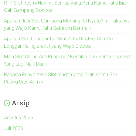
RTP Slot Resmi Hari Ini: Semua yang Perlu Kamu Tahu Biar
Gak Gampang Boncos
Apakah Judi Slot Gampang Menang Itu Nyata? Ini Faktanya
yang Wajib Kamu Tahu Sebelum Bermain
Apakah Slot Longgar Itu Nyata? Ini Strategi Cari Slot
Longgar Paling Efektif yang Wajib Dicoba
Main Slot Online Anti Rungkad? Kenalan Dulu Sama Oryx Slot
Yang Lagi Naik Daun
Rahasia Punya Akun Slot Mudah yang Bikin Kamu Gak
Pusing Urus Admin
Arsip
Agustus 2026
Juli 2026