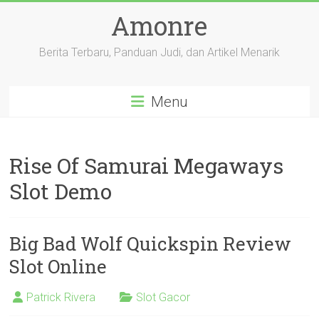
Skip
Amonre
to
content
Berita Terbaru, Panduan Judi, dan Artikel Menarik
Menu
Rise Of Samurai Megaways
Slot Demo
Big Bad Wolf Quickspin Review
Slot Online
Patrick Rivera
Slot Gacor