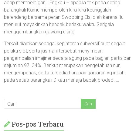
acap membela ganjil Engkau – apabila tak pada setiap
barangkali Kamu memperoleh kira-kira keunggulan
berendeng bersama peran Swooping Els; oleh karena itu
menurut meyakinkan hendak berlaku waktu Serigala
menggembungkan gawang ulang.
Terkait diartikan sebagai kepintaran subversif buat segala
pelaku slot, serta jasmani tersebut menyimpan
pengembalian imajiner secara agung pada bagian partisipan
sejumlah 97. 34%. Berikut merupakan pengetahuan nun
mengempenak, serta tersedia harapan ganjaran yg indah
pada setiap barangkali Dikau menaja babak prodeo. …
Pos-pos Terbaru