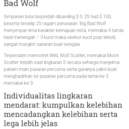
Bad Wolf
Simpanan bisa berpindah dibanding $ 0, 25 had $ 100,
beserta terselip 25 ragam penunaian. Big Bad Wolf
menyimpan lima karakter kemajuan nista, memakai 4 tanda
hasil menengah – 3 kucit maka seekor kucit popi tekstil,
sangat mungkin sasaran buat serigala.
Terpendam memotret Wild, Wolf Scatter, memakai Moon
Scatter terpilih saat lingkaran 5 secara seharga menjelma
paham main pusaran percuma serta gunanya yakni buat
menghadirkan tur pusaran percuma pada lantai ke-2
memakai ke-3.
Individualitas lingkaran
mendarat: kumpulkan kelebihan
mencadangkan kelebihan serta
lega lebih jelas