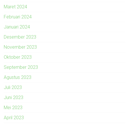
Maret 2024
Februari 2024
Januari 2024
Desember 2023
November 2023
Oktober 2023
September 2023
Agustus 2023
Juli 2023
Juni 2023
Mei 2023
April 2023