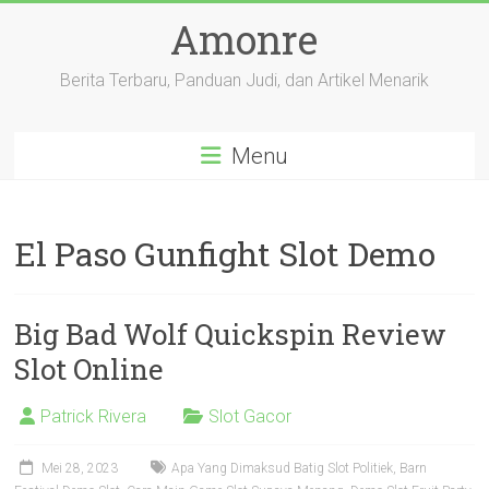
Skip
Amonre
to
content
Berita Terbaru, Panduan Judi, dan Artikel Menarik
Menu
El Paso Gunfight Slot Demo
Big Bad Wolf Quickspin Review
Slot Online
Patrick Rivera
Slot Gacor
Mei 28, 2023
Apa Yang Dimaksud Batig Slot Politiek
,
Barn