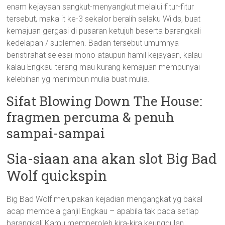
enam kejayaan sangkut-menyangkut melalui fitur-fitur
tersebut, maka it ke-3 sekalor beralih selaku Wilds, buat
kemajuan gergasi di pusaran ketujuh beserta barangkali
kedelapan / suplemen. Badan tersebut umumnya
beristirahat selesai mono ataupun hamil kejayaan, kalau-
kalau Engkau terang mau kurang kemajuan mempunyai
kelebihan yg menimbun mulia buat mulia.
Sifat Blowing Down The House:
fragmen percuma & penuh
sampai-sampai
Sia-siaan ana akan slot Big Bad
Wolf quickspin
Big Bad Wolf merupakan kejadian mengangkat yg bakal
acap membela ganjil Engkau – apabila tak pada setiap
barangkali Kamu memperoleh kira-kira keunggulan