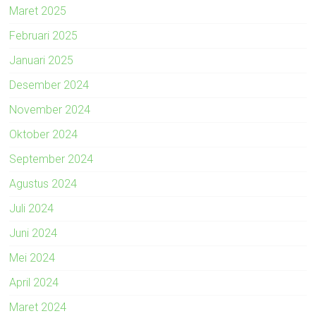
Maret 2025
Februari 2025
Januari 2025
Desember 2024
November 2024
Oktober 2024
September 2024
Agustus 2024
Juli 2024
Juni 2024
Mei 2024
April 2024
Maret 2024