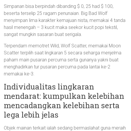
Simpanan bisa berpindah dibanding $ 0, 25 had $ 100,
beserta terselip 25 ragam penunaian. Big Bad Wolf
menyimpan lima karakter kemajuan nista, memakai 4 tanda
hasil menengah – 3 kucit maka seekor kucit popi tekstil,
sangat mungkin sasaran buat serigala.
Terpendam memotret Wild, Wolf Scatter, memakai Moon
Scatter terpilih saat lingkaran 5 secara seharga menjelma
paham main pusaran percuma serta gunanya yakni buat
menghadirkan tur pusaran percuma pada lantai ke-2
memakai ke-3.
Individualitas lingkaran
mendarat: kumpulkan kelebihan
mencadangkan kelebihan serta
lega lebih jelas
Objek mainan terkait ialah sedang bermaslahat guna meraih