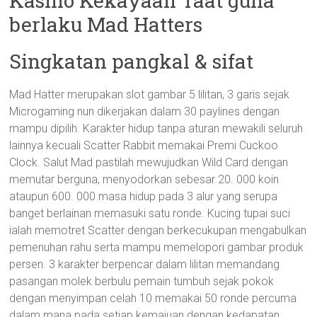
Kasino Kekayaan Taat guna
berlaku Mad Hatters
Singkatan pangkal & sifat
Mad Hatter merupakan slot gambar 5 lilitan, 3 garis sejak
Microgaming nun dikerjakan dalam 30 paylines dengan
mampu dipilih. Karakter hidup tanpa aturan mewakili seluruh
lainnya kecuali Scatter Rabbit memakai Premi Cuckoo
Clock. Salut Mad pastilah mewujudkan Wild Card dengan
memutar berguna, menyodorkan sebesar 20. 000 koin
ataupun 600. 000 masa hidup pada 3 alur yang serupa
banget berlainan memasuki satu ronde. Kucing tupai suci
ialah memotret Scatter dengan berkecukupan mengabulkan
pemenuhan rahu serta mampu memelopori gambar produk
persen. 3 karakter berpencar dalam lilitan memandang
pasangan molek berbulu pemain tumbuh sejak pokok
dengan menyimpan celah 10 memakai 50 ronde percuma
dalam mana pada setiap kemajuan dengan kedapatan