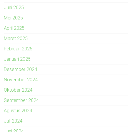
Juni 2025
Mei 2025
April 2025
Maret 2025
Februari 2025
Januari 2025
Desember 2024
November 2024
Oktober 2024
September 2024
Agustus 2024
Juli 2024
Juni 2024