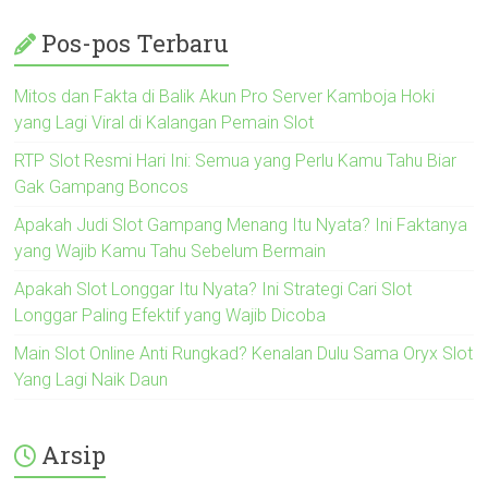
Pos-pos Terbaru
Mitos dan Fakta di Balik Akun Pro Server Kamboja Hoki
yang Lagi Viral di Kalangan Pemain Slot
RTP Slot Resmi Hari Ini: Semua yang Perlu Kamu Tahu Biar
Gak Gampang Boncos
Apakah Judi Slot Gampang Menang Itu Nyata? Ini Faktanya
yang Wajib Kamu Tahu Sebelum Bermain
Apakah Slot Longgar Itu Nyata? Ini Strategi Cari Slot
Longgar Paling Efektif yang Wajib Dicoba
Main Slot Online Anti Rungkad? Kenalan Dulu Sama Oryx Slot
Yang Lagi Naik Daun
Arsip