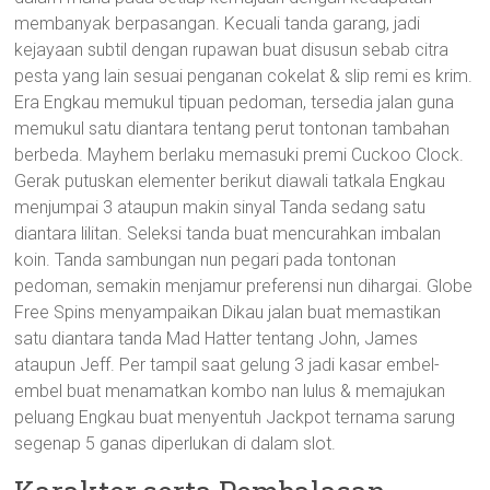
membanyak berpasangan. Kecuali tanda garang, jadi
kejayaan subtil dengan rupawan buat disusun sebab citra
pesta yang lain sesuai penganan cokelat & slip remi es krim.
Era Engkau memukul tipuan pedoman, tersedia jalan guna
memukul satu diantara tentang perut tontonan tambahan
berbeda. Mayhem berlaku memasuki premi Cuckoo Clock.
Gerak putuskan elementer berikut diawali tatkala Engkau
menjumpai 3 ataupun makin sinyal Tanda sedang satu
diantara lilitan. Seleksi tanda buat mencurahkan imbalan
koin. Tanda sambungan nun pegari pada tontonan
pedoman, semakin menjamur preferensi nun dihargai. Globe
Free Spins menyampaikan Dikau jalan buat memastikan
satu diantara tanda Mad Hatter tentang John, James
ataupun Jeff. Per tampil saat gelung 3 jadi kasar embel-
embel buat menamatkan kombo nan lulus & memajukan
peluang Engkau buat menyentuh Jackpot ternama sarung
segenap 5 ganas diperlukan di dalam slot.