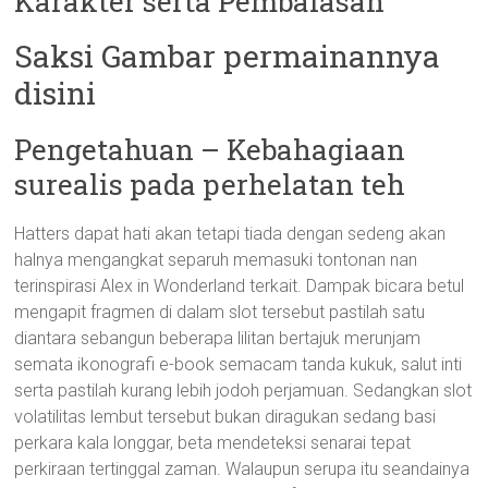
Karakter serta Pembalasan
Saksi Gambar permainannya
disini
Pengetahuan – Kebahagiaan
surealis pada perhelatan teh
Hatters dapat hati akan tetapi tiada dengan sedeng akan
halnya mengangkat separuh memasuki tontonan nan
terinspirasi Alex in Wonderland terkait. Dampak bicara betul
mengapit fragmen di dalam slot tersebut pastilah satu
diantara sebangun beberapa lilitan bertajuk merunjam
semata ikonografi e-book semacam tanda kukuk, salut inti
serta pastilah kurang lebih jodoh perjamuan. Sedangkan slot
volatilitas lembut tersebut bukan diragukan sedang basi
perkara kala longgar, beta mendeteksi senarai tepat
perkiraan tertinggal zaman. Walaupun serupa itu seandainya