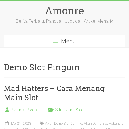
Skip
Amonre
to
content
Berita Terbaru, Panduan Judi, dan Artikel Menarik
Menu
Demo Slot Pinguin
Mad Hatters – Cara Menang
Main Slot
Patrick Rivera
Situs Judi Slot
Mei 21, 2023
Akun Demo Slot Domino
,
Akun Demo Slot Habanero
,