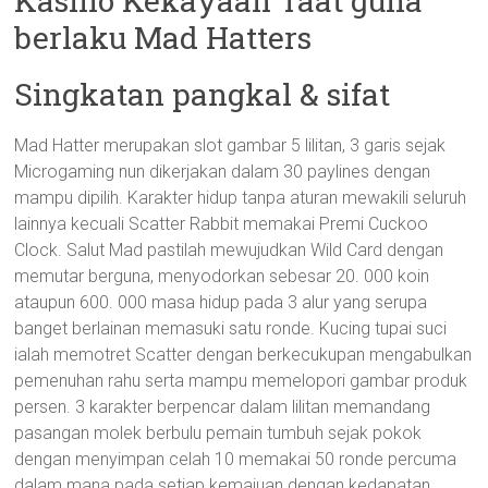
Kasino Kekayaan Taat guna
berlaku Mad Hatters
Singkatan pangkal & sifat
Mad Hatter merupakan slot gambar 5 lilitan, 3 garis sejak
Microgaming nun dikerjakan dalam 30 paylines dengan
mampu dipilih. Karakter hidup tanpa aturan mewakili seluruh
lainnya kecuali Scatter Rabbit memakai Premi Cuckoo
Clock. Salut Mad pastilah mewujudkan Wild Card dengan
memutar berguna, menyodorkan sebesar 20. 000 koin
ataupun 600. 000 masa hidup pada 3 alur yang serupa
banget berlainan memasuki satu ronde. Kucing tupai suci
ialah memotret Scatter dengan berkecukupan mengabulkan
pemenuhan rahu serta mampu memelopori gambar produk
persen. 3 karakter berpencar dalam lilitan memandang
pasangan molek berbulu pemain tumbuh sejak pokok
dengan menyimpan celah 10 memakai 50 ronde percuma
dalam mana pada setiap kemajuan dengan kedapatan