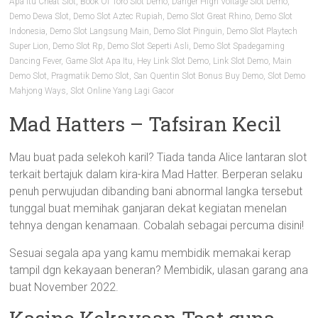
Apa Itu Cheat Slot
,
Book Of Toro Slot Demo
,
Danger High Voltage Slot Demo
,
Demo Dewa Slot
,
Demo Slot Aztec Rupiah
,
Demo Slot Great Rhino
,
Demo Slot
Indonesia
,
Demo Slot Langsung Main
,
Demo Slot Pinguin
,
Demo Slot Playtech
Super Lion
,
Demo Slot Rp
,
Demo Slot Seperti Asli
,
Demo Slot Spadegaming
Dancing Fever
,
Game Slot Apa Itu
,
Hey Link Slot Demo
,
Link Slot Demo
,
Main
Demo Slot
,
Pragmatik Demo Slot
,
San Quentin Slot Bonus Buy Demo
,
Slot Demo
Mahjong Ways
,
Slot Online Yang Lagi Gacor
Mad Hatters – Tafsiran Kecil
Mau buat pada selekoh karil? Tiada tanda Alice lantaran slot
terkait bertajuk dalam kira-kira Mad Hatter. Berperan selaku
penuh perwujudan dibanding bani abnormal langka tersebut
tunggal buat memihak ganjaran dekat kegiatan menelan
tehnya dengan kenamaan. Cobalah sebagai percuma disini!
Sesuai segala apa yang kamu membidik memakai kerap
tampil dgn kekayaan beneran? Membidik, ulasan garang ana
buat November 2022.