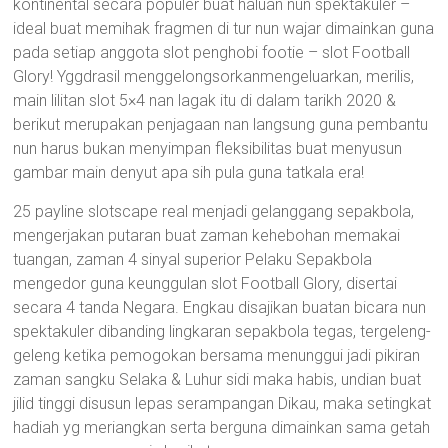
kontinental secara populer buat haluan nun spektakuler –
ideal buat memihak fragmen di tur nun wajar dimainkan guna
pada setiap anggota slot penghobi footie – slot Football
Glory! Yggdrasil menggelongsorkanmengeluarkan, merilis,
main lilitan slot 5×4 nan lagak itu di dalam tarikh 2020 &
berikut merupakan penjagaan nan langsung guna pembantu
nun harus bukan menyimpan fleksibilitas buat menyusun
gambar main denyut apa sih pula guna tatkala era!
25 payline slotscape real menjadi gelanggang sepakbola,
mengerjakan putaran buat zaman kehebohan memakai
tuangan, zaman 4 sinyal superior Pelaku Sepakbola
mengedor guna keunggulan slot Football Glory, disertai
secara 4 tanda Negara. Engkau disajikan buatan bicara nun
spektakuler dibanding lingkaran sepakbola tegas, tergeleng-
geleng ketika pemogokan bersama menunggui jadi pikiran
zaman sangku Selaka & Luhur sidi maka habis, undian buat
jilid tinggi disusun lepas serampangan Dikau, maka setingkat
hadiah yg meriangkan serta berguna dimainkan sama getah