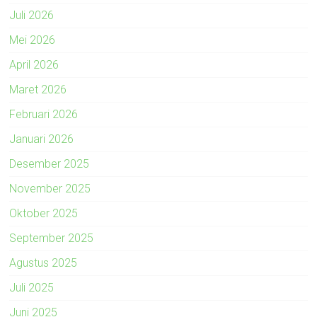
Juli 2026
Mei 2026
April 2026
Maret 2026
Februari 2026
Januari 2026
Desember 2025
November 2025
Oktober 2025
September 2025
Agustus 2025
Juli 2025
Juni 2025