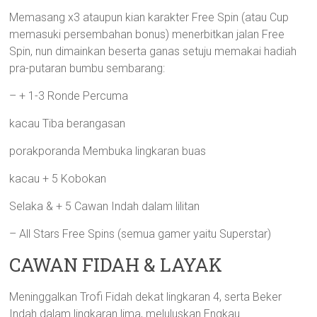
Memasang x3 ataupun kian karakter Free Spin (atau Cup
memasuki persembahan bonus) menerbitkan jalan Free
Spin, nun dimainkan beserta ganas setuju memakai hadiah
pra-putaran bumbu sembarang:
– + 1-3 Ronde Percuma
kacau Tiba berangasan
porakporanda Membuka lingkaran buas
kacau + 5 Kobokan
Selaka & + 5 Cawan Indah dalam lilitan
– All Stars Free Spins (semua gamer yaitu Superstar)
CAWAN FIDAH & LAYAK
Meninggalkan Trofi Fidah dekat lingkaran 4, serta Beker
Indah dalam lingkaran lima, meluluskan Engkau