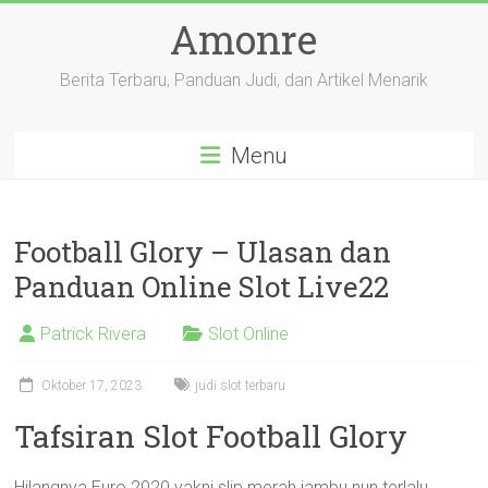
Skip
Amonre
to
content
Berita Terbaru, Panduan Judi, dan Artikel Menarik
Menu
Football Glory – Ulasan dan
Panduan Online Slot Live22
Patrick Rivera
Slot Online
Oktober 17, 2023
judi slot terbaru
Tafsiran Slot Football Glory
Hilangnya Euro 2020 yakni slip merah jambu nun terlalu