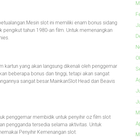
M
F
tualangan.Mesin slot ini memiliki enam bonus sidang
J
 pengikut tahun 1980-an film. Untuk memenangkan
D
nies.
N
O
ilm kartun yang akan langsung dikenali oleh penggemar
S
kan beberapa bonus dan tinggi, tetapi akan sangat
A
nangannya sangat besar.MainkanSlot Head dan Beavis
J
J
M
tuk penggemar membidik untuk penyihir oz film slot
A
an pengganda tersedia selama aktivitas. Untuk
memakai Penyihir Kemenangan slot.
M