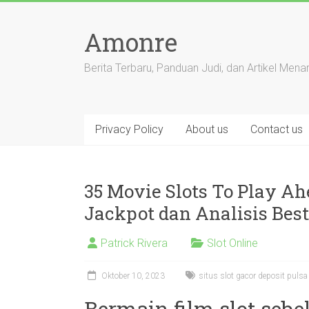
Skip
to
Amonre
content
Berita Terbaru, Panduan Judi, dan Artikel Menar
Privacy Policy
About us
Contact us
35 Movie Slots To Play Ah
Jackpot dan Analisis Best
Patrick Rivera
Slot Online
Oktober 10, 2023
situs slot gacor deposit puls
Bermain film slot seb