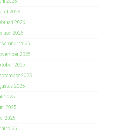
pril 2026
aret 2026
ebruari 2026
anuari 2026
esember 2025
ovember 2025
ktober 2025
eptember 2025
gustus 2025
uli 2025
uni 2025
ei 2025
pril 2025