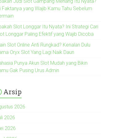
pakah Judi Slot Gampang Menang Itu Nyata?
ni Faktanya yang Wajib Kamu Tahu Sebelum
ermain
akah Slot Longgar Itu Nyata? Ini Strategi Cari
lot Longgar Paling Efektif yang Wajib Dicoba
ain Slot Online Anti Rungkad? Kenalan Dulu
ama Oryx Slot Yang Lagi Naik Daun
ahasia Punya Akun Slot Mudah yang Bikin
amu Gak Pusing Urus Admin
Arsip
gustus 2026
uli 2026
ei 2026