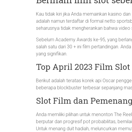
Kau tidak kiri jika Anda memainkan kasino da
adalah namun terdaftar di formal netto sportsb
seharusnya tidak mengherankan bahwa video sl
Sebelum Academy Awards ke-95, yang berlan
salah satu dari 30 + ini film pertandingan. 
yang signifikan.
Top April 2023 Film Slot
Berikut adalah teratas korek api Oscar pengg
beberapa blockbuster terbesar sepanjang masa
Slot Film dan Pemenan
Anda memiliki pilihan untuk menonton The Reel 
berputar dan progresif pot probabilitas, bernila
Untuk menang duit hadiah, meluncurkan memu