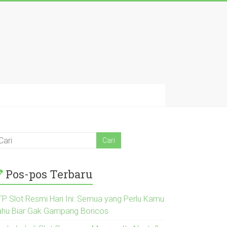
Pos-pos Terbaru
TP Slot Resmi Hari Ini: Semua yang Perlu Kamu
ahu Biar Gak Gampang Boncos