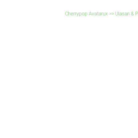
Cherrypop Avatarux >> Ulasan &