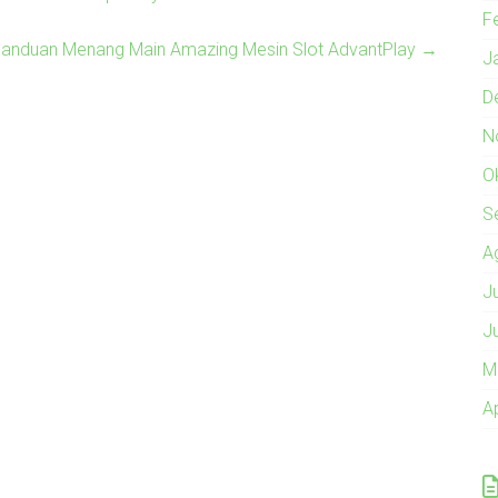
F
 Panduan Menang Main Amazing Mesin Slot AdvantPlay
→
J
D
N
O
S
A
J
J
M
A