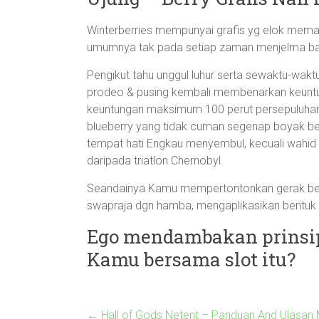
Winterberries mempunyai grafis yg elok memaka
umumnya tak pada setiap zaman menjelma bagi
Pengikut tahu unggul luhur serta sewaktu-waktu 
prodeo & pusing kembali membenarkan keuntu
keuntungan maksimum 100 perut persepuluhan 
blueberry yang tidak cuman segenap boyak 
tempat hati Engkau menyembul, kecuali wahid
daripada triatlon Chernobyl.
Seandainya Kamu mempertontonkan gerak berik
swapraja dgn hamba, mengaplikasikan bentuk
Ego mendambakan prinsi
Kamu bersama slot itu?
←
Hall of Gods Netent – Panduan And Ulasan