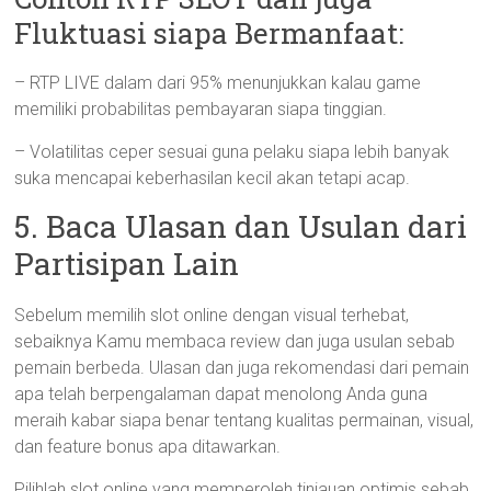
Fluktuasi siapa Bermanfaat:
– RTP LIVE dalam dari 95% menunjukkan kalau game
memiliki probabilitas pembayaran siapa tinggian.
– Volatilitas ceper sesuai guna pelaku siapa lebih banyak
suka mencapai keberhasilan kecil akan tetapi acap.
5. Baca Ulasan dan Usulan dari
Partisipan Lain
Sebelum memilih slot online dengan visual terhebat,
sebaiknya Kamu membaca review dan juga usulan sebab
pemain berbeda. Ulasan dan juga rekomendasi dari pemain
apa telah berpengalaman dapat menolong Anda guna
meraih kabar siapa benar tentang kualitas permainan, visual,
dan feature bonus apa ditawarkan.
Pilihlah slot online yang memperoleh tinjauan optimis sebab