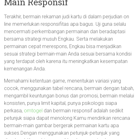
Main Responsif
Terakhir, bermain rekaman judi kartu di dalam perjudian on
line memerlukan responsifitas apa bagus. Uji guna selalu
mencermati perkembangan permainan dan beradaptasi
bersama strategi musuh Engkau. Serta melakukan
permainan cepat merespons, Engkau bisa menjadikan
sesuai strategi bermain-main Anda sesuai bersama kondisi
yang terdapat oleh karena itu meningkatkan kesempatan
kemenangan Anda.
Memahami ketentuan game, menentukan variasi yang
cocok, menggunakan tabel rencana, bermain dengan tabah,
mengambil keuntungan bonus dan promosi, bermain melalui
konsisten, punya limit kapital, punya psikologis siapa
perkasa,
omtogel
dan bermain responsif adalah sedikit
petunjuk siapa dapat menolong Kamu mendirikan rencana
bermain-main gambar bergerak permainan kartu apa
sukses.Dengan menggunakan petunjuk-petunjuk yang