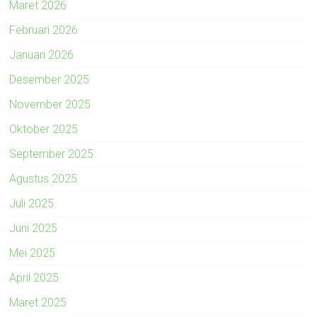
Maret 2026
Februari 2026
Januari 2026
Desember 2025
November 2025
Oktober 2025
September 2025
Agustus 2025
Juli 2025
Juni 2025
Mei 2025
April 2025
Maret 2025