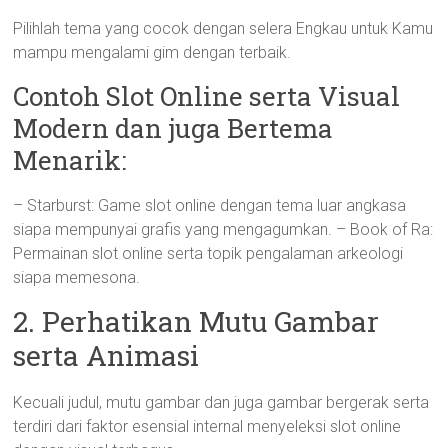
Pilihlah tema yang cocok dengan selera Engkau untuk Kamu
mampu mengalami gim dengan terbaik.
Contoh Slot Online serta Visual
Modern dan juga Bertema
Menarik:
– Starburst: Game slot online dengan tema luar angkasa
siapa mempunyai grafis yang mengagumkan. – Book of Ra:
Permainan slot online serta topik pengalaman arkeologi
siapa memesona.
2. Perhatikan Mutu Gambar
serta Animasi
Kecuali judul, mutu gambar dan juga gambar bergerak serta
terdiri dari faktor esensial internal menyeleksi slot online