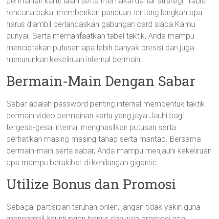
permainan kartu ialah serta memakai daftar strategi. Table
rencana bakal memberikan panduan tentang langkah apa
harus diambil berlandaskan gabungan card siapa Kamu
punyai. Serta memanfaatkan tabel taktik, Anda mampu
menciptakan putusan apa lebih banyak presisi dan juga
menurunkan kekeliruan internal bermain.
Bermain-Main Dengan Sabar
Sabar adalah password penting internal membentuk taktik
bermain video permainan kartu yang jaya.Jauhi bagi
tergesa-gesa internal menghasilkan putusan serta
perhatikan masing-masing tahap serta mantap. Bersama
bermain-main serta sabar, Anda mampu menjauhi kekeliruan
apa mampu berakibat di kehilangan gigantic.
Utilize Bonus dan Promosi
Sebagai partisipan taruhan onlen, jangan tidak yakin guna
mengambil keuntungan bonus dan juga promosi apa