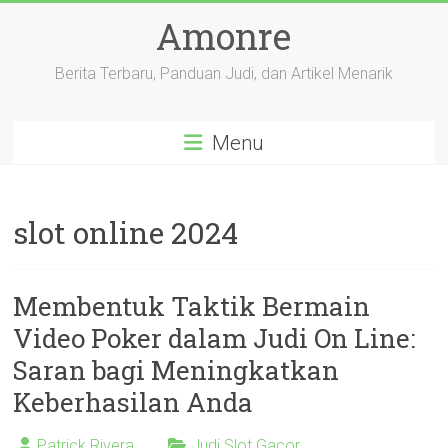
Skip
Amonre
to
content
Berita Terbaru, Panduan Judi, dan Artikel Menarik
Menu
slot online 2024
Membentuk Taktik Bermain
Video Poker dalam Judi On Line:
Saran bagi Meningkatkan
Keberhasilan Anda
Patrick Rivera
Judi Slot Gacor