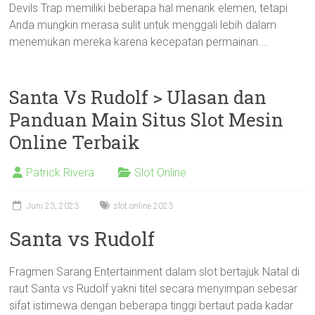
Devils Trap memiliki beberapa hal menarik elemen, tetapi
Anda mungkin merasa sulit untuk menggali lebih dalam
menemukan mereka karena kecepatan permainan.…
Santa Vs Rudolf > Ulasan dan
Panduan Main Situs Slot Mesin
Online Terbaik
Patrick Rivera
Slot Online
Juni 23, 2023
slot online 2023
Santa vs Rudolf
Fragmen Sarang Entertainment dalam slot bertajuk Natal di
raut Santa vs Rudolf yakni titel secara menyimpan sebesar
sifat istimewa dengan beberapa tinggi bertaut pada kadar