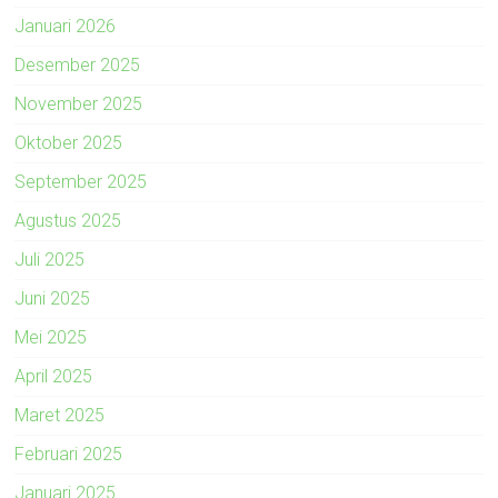
Januari 2026
Desember 2025
November 2025
Oktober 2025
September 2025
Agustus 2025
Juli 2025
Juni 2025
Mei 2025
April 2025
Maret 2025
Februari 2025
Januari 2025