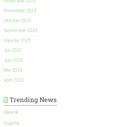
Desember 2023
November 2023
Oktober 2023
September 2023
Agustus 2023
Juli 2023
Juni 2023
Mei 2023
April 2023
Trending News
data hk
togel hk