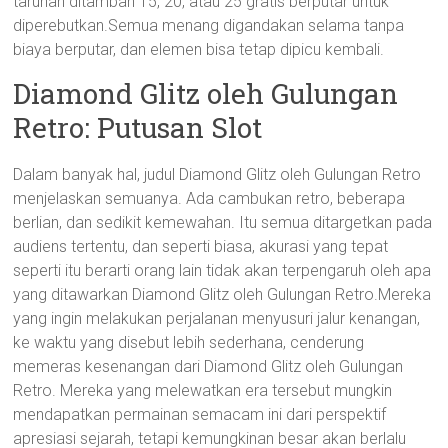
taruhan ditambah 15, 20, atau 25 gratis berputar untuk
diperebutkan.Semua menang digandakan selama tanpa
biaya berputar, dan elemen bisa tetap dipicu kembali.
Diamond Glitz oleh Gulungan
Retro: Putusan Slot
Dalam banyak hal, judul Diamond Glitz oleh Gulungan Retro
menjelaskan semuanya. Ada cambukan retro, beberapa
berlian, dan sedikit kemewahan. Itu semua ditargetkan pada
audiens tertentu, dan seperti biasa, akurasi yang tepat
seperti itu berarti orang lain tidak akan terpengaruh oleh apa
yang ditawarkan Diamond Glitz oleh Gulungan Retro.Mereka
yang ingin melakukan perjalanan menyusuri jalur kenangan,
ke waktu yang disebut lebih sederhana, cenderung
memeras kesenangan dari Diamond Glitz oleh Gulungan
Retro. Mereka yang melewatkan era tersebut mungkin
mendapatkan permainan semacam ini dari perspektif
apresiasi sejarah, tetapi kemungkinan besar akan berlalu