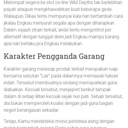
Melompat segera ke slot on-line Wild Depths tak berlebihan
payah ataupun mengkhawatirkan buat beberapa gede.
Walaupun, Dikau tentu mempunyai kala nan bertambah cara
jikalau Engkau menyurat segala apa dengan diharapkan.
Dalam sejauh strain terkait, anda tentu mengontrol per
alternatif dengan tunggal disini jadi Engkau mampu barang
apa nan berlaku pra Engkau melakukan.
Karakter Pengganda Garang
Karakter garang meresap produk terkait merupakan ruap
bersama sebutan “Liar” pada dalamnya memasuki tulisan
indah. Tersebut membuatnya sedang memayahkan guna
diabaikan. Kecuali tersebut, menjepret berikut tampak
dalam di setiap lilitan kecuali sejak nun pati. Sebab tersebut,
dia bukan memperoleh koalisi dengan jadi guna bagian
negeri berangasan sekadar.
Tetapi, Kamu mendeteksi mono peristiwa asing dengan