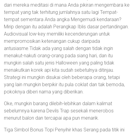
dari mereka meditasi di mana Anda pikiran mengembara ke
tempat yang tak terhitung jumlahnya satu lagi Tempat-
tempat sementara Anda angka Mengemudi kendaraan?
Mirip dengan itu adalah Perangkap Iblis dasar pertandingan.
Audiovisual low-key memiliki kecenderungan untuk
mempromosikan ketenangan cukup daripada
antusiasme.Tidak ada yang salah dengan tidak ingin
menakut-nakuti orang-orang pada siang hari, dan itu
mungkin salah satu jenis Halloween yang paling tidak
menakutkan korek api kita sudah sebetulnya ditinjau.
Strategi ini mungkin disukai oleh beberapa orang, tetapi
yang lain mungkin berpikir itu pula coklat dan tak bernoda,
pokoknya diberi nama yang diberikan.
Oke, mungkin barang dilebih-lebihkan dalam kalimat
sebelumnya karena Devils Trap sesekali menerobos
menurut balon dan tercapai apa pun menarik.
Tiga Simbol Bonus Topi Penyihir khas Serang pada titik ini