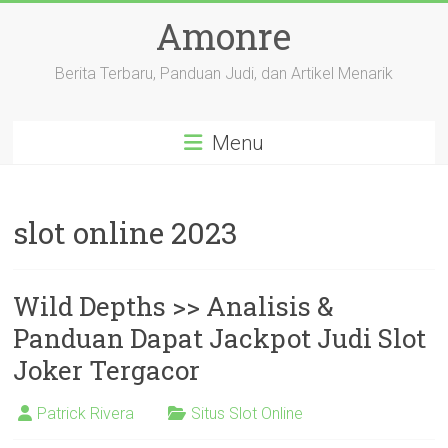
Skip
Amonre
to
content
Berita Terbaru, Panduan Judi, dan Artikel Menarik
Menu
slot online 2023
Wild Depths >> Analisis &
Panduan Dapat Jackpot Judi Slot
Joker Tergacor
Patrick Rivera
Situs Slot Online