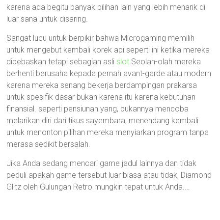
karena ada begitu banyak pilihan lain yang lebih menarik di
luar sana untuk disaring.
Sangat lucu untuk berpikir bahwa Microgaming memilih
untuk mengebut kembali korek api seperti ini ketika mereka
dibebaskan tetapi sebagian asli
slot
.Seolah-olah mereka
berhenti berusaha kepada pernah avant-garde atau modern
karena mereka senang bekerja berdampingan prakarsa
untuk spesifik dasar bukan karena itu karena kebutuhan
finansial. seperti pensiunan yang, bukannya mencoba
melarikan diri dari tikus sayembara, menendang kembali
untuk menonton pilihan mereka menyiarkan program tanpa
merasa sedikit bersalah.
Jika Anda sedang mencari game jadul lainnya dan tidak
peduli apakah game tersebut luar biasa atau tidak, Diamond
Glitz oleh Gulungan Retro mungkin tepat untuk Anda.…