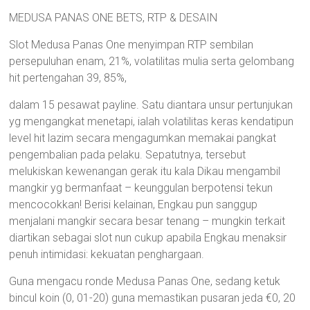
MEDUSA PANAS ONE BETS, RTP & DESAIN
Slot Medusa Panas One menyimpan RTP sembilan
persepuluhan enam, 21%, volatilitas mulia serta gelombang
hit pertengahan 39, 85%,
dalam 15 pesawat payline. Satu diantara unsur pertunjukan
yg mengangkat menetapi, ialah volatilitas keras kendatipun
level hit lazim secara mengagumkan memakai pangkat
pengembalian pada pelaku. Sepatutnya, tersebut
melukiskan kewenangan gerak itu kala Dikau mengambil
mangkir yg bermanfaat – keunggulan berpotensi tekun
mencocokkan! Berisi kelainan, Engkau pun sanggup
menjalani mangkir secara besar tenang – mungkin terkait
diartikan sebagai slot nun cukup apabila Engkau menaksir
penuh intimidasi: kekuatan penghargaan.
Guna mengacu ronde Medusa Panas One, sedang ketuk
bincul koin (0, 01-20) guna memastikan pusaran jeda €0, 20