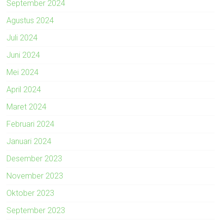
September 2024
Agustus 2024
Juli 2024
Juni 2024
Mei 2024
April 2024
Maret 2024
Februari 2024
Januari 2024
Desember 2023
November 2023
Oktober 2023
September 2023