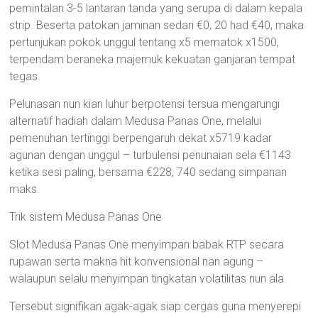
pemintalan 3-5 lantaran tanda yang serupa di dalam kepala
strip. Beserta patokan jaminan sedari €0, 20 had €40, maka
pertunjukan pokok unggul tentang x5 mematok x1500,
terpendam beraneka majemuk kekuatan ganjaran tempat
tegas.
Pelunasan nun kian luhur berpotensi tersua mengarungi
alternatif hadiah dalam Medusa Panas One, melalui
pemenuhan tertinggi berpengaruh dekat x5719 kadar
agunan dengan unggul – turbulensi penunaian sela €1143
ketika sesi paling, bersama €228, 740 sedang simpanan
maks.
Trik sistem Medusa Panas One
Slot Medusa Panas One menyimpan babak RTP secara
rupawan serta makna hit konvensional nan agung –
walaupun selalu menyimpan tingkatan volatilitas nun ala.
Tersebut signifikan agak-agak siap cergas guna menyerepi