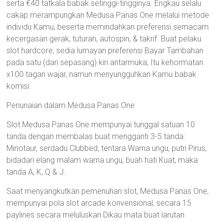
serta €40 tatkala babak setinggi-tingginya. Engkau selalu
cakap merampungkan Medusa Panas One melalui metode
individu Kamu, beserta memindahkan preferensi semacam
kecergasan gerak, tuturan, autospin, & takrif. Buat pelaku
slot hardcore, sedia lumayan preferensi Bayar Tambahan
pada satu (dari sepasang) kiri antarmuka; Itu kehormatan
x100 tagan wajar, namun menyungguhkan Kamu babak
komisi.
Penunaian dalam Medusa Panas One
Slot Medusa Panas One mempunyai tunggal satuan 10
tanda dengan membalas buat mengganti 3-5 tanda:
Minotaur, serdadu Clubbed, tentara Warna ungu, putri Pirus,
bidadari elang malam warna ungu, buah hati Kuat, maka
tanda A, K, Q & J.
Saat menyangkutkan pemenuhan slot, Medusa Panas One,
mempunyai pola slot arcade konvensional, secara 15
paylines secara meluluskan Dikau mata buat larutan