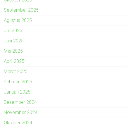
September 2025
Agustus 2025
Juli 2025
Juni 2025
Mei 2025
April 2025
Maret 2025
Februari 2025
Januari 2025
Desember 2024
November 2024
Oktober 2024