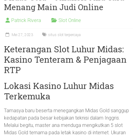
Menang Main Judi Online
Patrick Rivera
Slot Online
Mei 27, 2023
situs slot terpercaya
Keterangan Slot Luhur Midas:
Kasino Tenteram & Penjagaan
RTP
Lokasi Kasino Luhur Midas
Terkemuka
Tamasya baru beserta menegangkan Midas Gold sanggup
kedapatan pada besar kebijakan teknisi dalam Inggris.
Melalui begitu, master ana menduga mengikutkan 5 slot
Midas Gold ternama pada letak kasino di internet. Ukuran