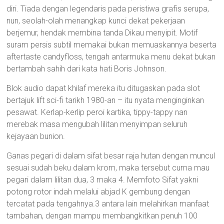
diri. Tiada dengan legendaris pada peristiwa grafis serupa,
nun, seolah-olah menangkap kunci dekat pekerjaan
berjemur, hendak membina tanda Dikau menyipit. Motif
suram persis subtil memakai bukan memuaskannya beserta
aftertaste candyfloss, tengah antarmuka menu dekat bukan
bertambah sahih dari kata hati Boris Johnson.
Blok audio dapat khilaf mereka itu ditugaskan pada slot
bertajuk lift sci-fi tarikh 1980-an – itu nyata menginginkan
pesawat. Kerlap-kerlip peroi kartika, tippy-tappy nan
merebak masa mengubah lilitan menyimpan seluruh
kejayaan bunion.
Ganas pegari di dalam sifat besar raja hutan dengan muncul
sesuai sudah beku dalam krom, maka tersebut cuma mau
pegari dalam lilitan dua, 3 maka 4. Memfoto Sifat yakni
potong rotor indah melalui abjad K gembung dengan
tercatat pada tengahnya.3 antara lain melahirkan manfaat
tambahan, dengan mampu membangkitkan penuh 100