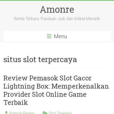
Skip
Amonre
to
content
Berita Terbaru, Panduan Judi, dan Artikel Menarik
Menu
situs slot terpercaya
Review Pemasok Slot Gacor
Lightning Box: Memperkenalkan
Provider Slot Online Game
Terbaik
Patrick Rivera
Slot Thailand