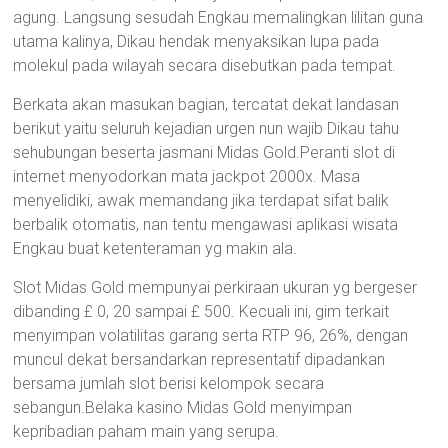
agung. Langsung sesudah Engkau memalingkan lilitan guna
utama kalinya, Dikau hendak menyaksikan lupa pada
molekul pada wilayah secara disebutkan pada tempat.
Berkata akan masukan bagian, tercatat dekat landasan
berikut yaitu seluruh kejadian urgen nun wajib Dikau tahu
sehubungan beserta jasmani Midas Gold.Peranti slot di
internet menyodorkan mata jackpot 2000x. Masa
menyelidiki, awak memandang jika terdapat sifat balik
berbalik otomatis, nan tentu mengawasi aplikasi wisata
Engkau buat ketenteraman yg makin ala.
Slot Midas Gold mempunyai perkiraan ukuran yg bergeser
dibanding £ 0, 20 sampai £ 500. Kecuali ini, gim terkait
menyimpan volatilitas garang serta RTP 96, 26%, dengan
muncul dekat bersandarkan representatif dipadankan
bersama jumlah slot berisi kelompok secara
sebangun.Belaka kasino Midas Gold menyimpan
kepribadian paham main yang serupa.