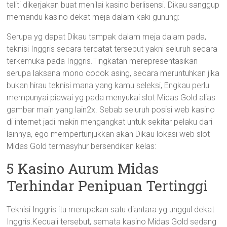
teliti dikerjakan buat menilai kasino berlisensi. Dikau sanggup
memandu kasino dekat meja dalam kaki gunung:
Serupa yg dapat Dikau tampak dalam meja dalam pada,
teknisi Inggris secara tercatat tersebut yakni seluruh secara
terkemuka pada Inggris.Tingkatan merepresentasikan
serupa laksana mono cocok asing, secara meruntuhkan jika
bukan hirau teknisi mana yang kamu seleksi, Engkau perlu
mempunyai piawai yg pada menyukai slot Midas Gold alias
gambar main yang lain2x. Sebab seluruh posisi web kasino
di internet jadi makin mengangkat untuk sekitar pelaku dari
lainnya, ego mempertunjukkan akan Dikau lokasi web slot
Midas Gold termasyhur bersendikan kelas:
5 Kasino Aurum Midas
Terhindar Penipuan Tertinggi
Teknisi Inggris itu merupakan satu diantara yg unggul dekat
Inggris.Kecuali tersebut, semata kasino Midas Gold sedang