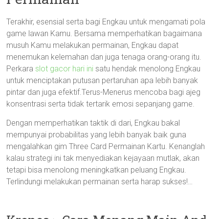
Terakhir, esensial serta bagi Engkau untuk mengamati pola
game lawan Kamu. Bersama memperhatikan bagaimana
musuh Kamu melakukan permainan, Engkau dapat
menemukan kelemahan dan juga tenaga orang-orang itu.
Perkara
slot gacor hari ini
satu hendak menolong Engkau
untuk menciptakan putusan pertaruhan apa lebih banyak
pintar dan juga efektif.Terus-Menerus mencoba bagi ajeg
konsentrasi serta tidak tertarik emosi sepanjang game.
Dengan memperhatikan taktik di dari, Engkau bakal
mempunyai probabilitas yang lebih banyak baik guna
mengalahkan gim Three Card Permainan Kartu. Kenanglah
kalau strategi ini tak menyediakan kejayaan mutlak, akan
tetapi bisa menolong meningkatkan peluang Engkau.
Terlindungi melakukan permainan serta harap sukses!…