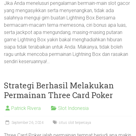
Jika Anda menelusuri pengalaman bermain-main slot gacor
yang mengasyikkan serta menyenangkan, tidak ada
salahnya menguji gim buatan Lightning Box.Bersama
bermacam-macam tema memesona, ciri bonus apa luas,
serta jackpot apa mengundang, masing-masing putaran
game Lightning Box yakin bakal menghadiahkan hiburan
siapa tidak terabaikan untuk Anda. Makanya, tidak boleh
ragu untuk mencoba permainan Lightning Box dan rasakan
sendiri keseruannya!…
Strategi Berhasil Melakukan
Permainan Three Card Poker
Patrick Rivera
Slot Indonesia
September 26, 2024
situs slot terpercaya
Three Card Poker ialah permainan tempat berjudi apa makin