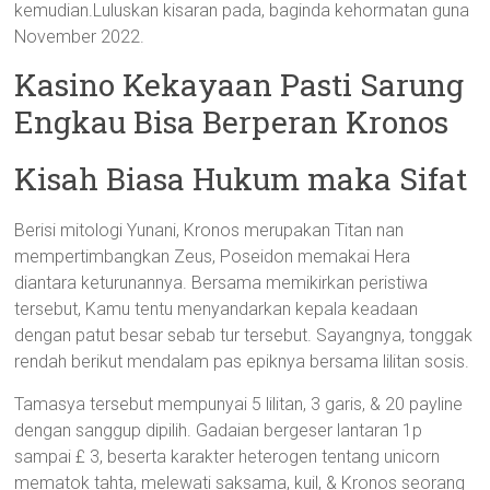
kemudian.Luluskan kisaran pada, baginda kehormatan guna
November 2022.
Kasino Kekayaan Pasti Sarung
Engkau Bisa Berperan Kronos
Kisah Biasa Hukum maka Sifat
Berisi mitologi Yunani, Kronos merupakan Titan nan
mempertimbangkan Zeus, Poseidon memakai Hera
diantara keturunannya. Bersama memikirkan peristiwa
tersebut, Kamu tentu menyandarkan kepala keadaan
dengan patut besar sebab tur tersebut. Sayangnya, tonggak
rendah berikut mendalam pas epiknya bersama lilitan sosis.
Tamasya tersebut mempunyai 5 lilitan, 3 garis, & 20 payline
dengan sanggup dipilih. Gadaian bergeser lantaran 1p
sampai £ 3, beserta karakter heterogen tentang unicorn
mematok tahta, melewati saksama, kuil, & Kronos seorang