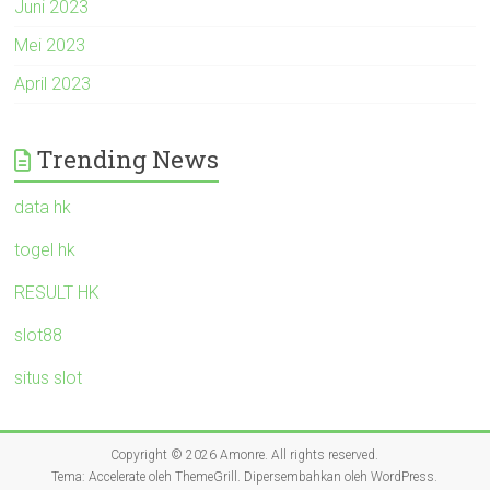
Juni 2023
Mei 2023
April 2023
Trending News
data hk
togel hk
RESULT HK
slot88
situs slot
Copyright © 2026
Amonre
. All rights reserved.
Tema:
Accelerate
oleh ThemeGrill. Dipersembahkan oleh
WordPress
.