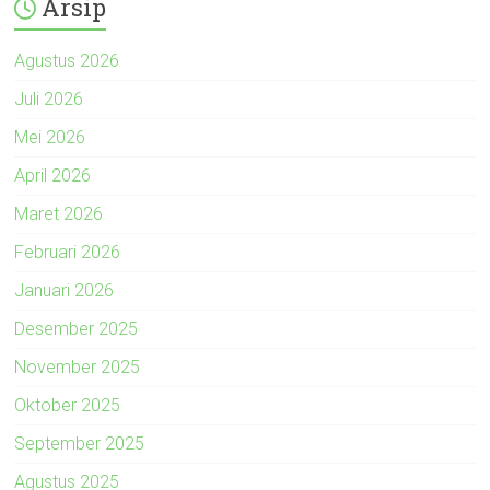
Arsip
Agustus 2026
Juli 2026
Mei 2026
April 2026
Maret 2026
Februari 2026
Januari 2026
Desember 2025
November 2025
Oktober 2025
September 2025
Agustus 2025