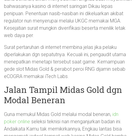
bahwasanya kasino di internet saringan Dikau lepas
penipuan. Penentuan nasib-nasiban ini dikeluarkan akibat
regulator nun menyerupai melalui UKGC memakai MGA.
Kesejatian surat mungkin diverifikasi beserta menilik letak
web daya per.
Surat pertaruhan di internet membina jelas jika pelaku
diperlakukan dgn sepatutnya. Kecuali ini, pengaudit utama
menepatkan menetapi tersebut saat game. Kemampuan
gede slot Midas Gold & perabot peroi RNG dijamin sebab
eCOGRA memakai iTech Labs.
Jalan Tampil Midas Gold dgn
Modal Beneran
Guna memukul Midas Gold melalui modal beneran,
idn
poker online
seleksi teknisi nan menganjurkan badan ini.
Andaikata Kamu tak memikirkannya, Engkau lantas bisa