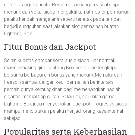
game orang-orang itu. Bersama rancangan visual siapa
menarik dan vokal siapa mengaktifkan atmosfer permainan,
pelaku hendak mengalami seperti terletak pada tempat
berjudi sungguhan saat jalankan slot permainan buatan
Lightning Box.
Fitur Bonus dan Jackpot
Selain kualitas gambar serta audio siapa luar normal,
masing-masing gim Lightning Box serta diperlengkapi
bersama berbagai ciri bonus yang menarik.Memulai dari
freespin sampai dengan kecil permainan berinteraksi,
pemain punya kemungkinan bagi memenangkan hadiah
gigantic internal tiap giliran. Selain itu, sejumlah game
Lightning Box juga menyediakan Jackpot Progresive siapa
mampu menciptakan pelaku menjadi orang kaya internal
sekejap.
Popularitas serta Keberhasilan