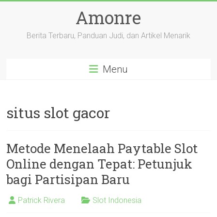
Skip
Amonre
to
content
Berita Terbaru, Panduan Judi, dan Artikel Menarik
Menu
situs slot gacor
Metode Menelaah Paytable Slot
Online dengan Tepat: Petunjuk
bagi Partisipan Baru
Patrick Rivera
Slot Indonesia