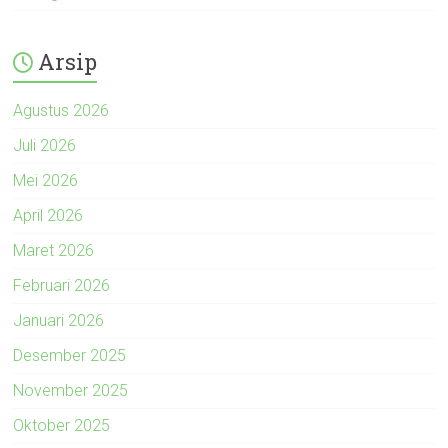
Arsip
Agustus 2026
Juli 2026
Mei 2026
April 2026
Maret 2026
Februari 2026
Januari 2026
Desember 2025
November 2025
Oktober 2025