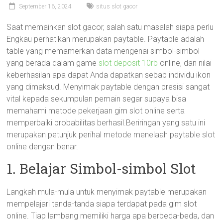
September 16, 2024
situs slot gacor
Saat memainkan slot gacor, salah satu masalah siapa perlu
Engkau perhatikan merupakan paytable. Paytable adalah
table yang memamerkan data mengenai simbol-simbol
yang berada dalam game
slot deposit 10rb
online, dan nilai
keberhasilan apa dapat Anda dapatkan sebab individu ikon
yang dimaksud. Menyimak paytable dengan presisi sangat
vital kepada sekumpulan pemain segar supaya bisa
memahami metode pekerjaan gim slot online serta
memperbaiki probabilitas berhasil.Beriringan yang satu ini
merupakan petunjuk perihal metode menelaah paytable slot
online dengan benar.
1. Belajar Simbol-simbol Slot
Langkah mula-mula untuk menyimak paytable merupakan
mempelajari tanda-tanda siapa terdapat pada gim slot
online. Tiap lambang memiliki harga apa berbeda-beda, dan