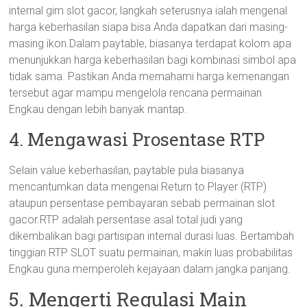
internal gim slot gacor, langkah seterusnya ialah mengenal
harga keberhasilan siapa bisa Anda dapatkan dari masing-
masing ikon.Dalam paytable, biasanya terdapat kolom apa
menunjukkan harga keberhasilan bagi kombinasi simbol apa
tidak sama. Pastikan Anda memahami harga kemenangan
tersebut agar mampu mengelola rencana permainan
Engkau dengan lebih banyak mantap.
4. Mengawasi Prosentase RTP
Selain value keberhasilan, paytable pula biasanya
mencantumkan data mengenai Return to Player (RTP)
ataupun persentase pembayaran sebab permainan slot
gacor.RTP adalah persentase asal total judi yang
dikembalikan bagi partisipan internal durasi luas. Bertambah
tinggian RTP SLOT suatu permainan, makin luas probabilitas
Engkau guna memperoleh kejayaan dalam jangka panjang.
5. Mengerti Regulasi Main