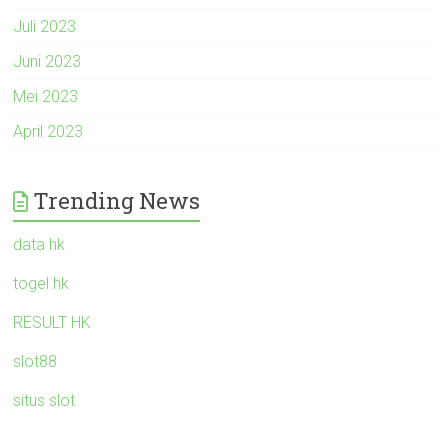
Juli 2023
Juni 2023
Mei 2023
April 2023
Trending News
data hk
togel hk
RESULT HK
slot88
situs slot