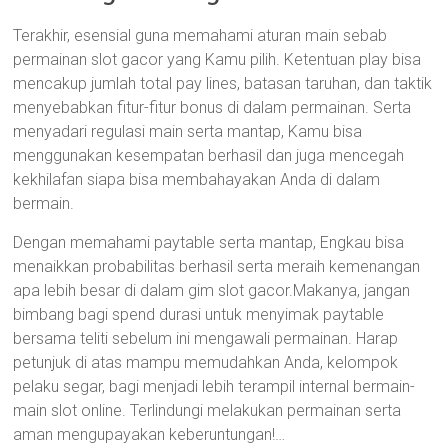
Terakhir, esensial guna memahami aturan main sebab
permainan slot gacor yang Kamu pilih. Ketentuan play bisa
mencakup jumlah total pay lines, batasan taruhan, dan taktik
menyebabkan fitur-fitur bonus di dalam permainan. Serta
menyadari regulasi main serta mantap, Kamu bisa
menggunakan kesempatan berhasil dan juga mencegah
kekhilafan siapa bisa membahayakan Anda di dalam
bermain.
Dengan memahami paytable serta mantap, Engkau bisa
menaikkan probabilitas berhasil serta meraih kemenangan
apa lebih besar di dalam gim slot gacor.Makanya, jangan
bimbang bagi spend durasi untuk menyimak paytable
bersama teliti sebelum ini mengawali permainan. Harap
petunjuk di atas mampu memudahkan Anda, kelompok
pelaku segar, bagi menjadi lebih terampil internal bermain-
main slot online. Terlindungi melakukan permainan serta
aman mengupayakan keberuntungan!…