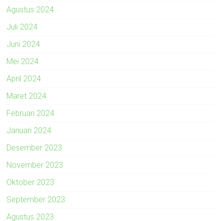
Agustus 2024
Juli 2024
Juni 2024
Mei 2024
April 2024
Maret 2024
Februari 2024
Januari 2024
Desember 2023
November 2023
Oktober 2023
September 2023
Agustus 2023