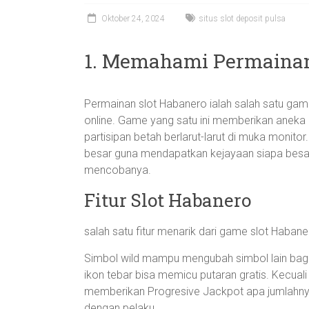
Oktober 24, 2024
situs slot deposit pulsa
1. Memahami Permainan
Permainan slot Habanero ialah salah satu g
online. Game yang satu ini memberikan aneka
partisipan betah berlarut-larut di muka monito
besar guna mendapatkan kejayaan siapa besar
mencobanya.
Fitur Slot Habanero
salah satu fitur menarik dari game slot Habane
Simbol wild mampu mengubah simbol lain ba
ikon tebar bisa memicu putaran gratis. Kecuali
memberikan Progresive Jackpot apa jumlahnya t
dengan pelaku.