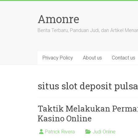
Skip
to
Amonre
content
Berita Terbaru, Panduan Judi, dan Artikel Menar
Privacy Policy
About us
Contact us
situs slot deposit pulsa
Taktik Melakukan Permai
Kasino Online
Patrick Rivera
Judi Online