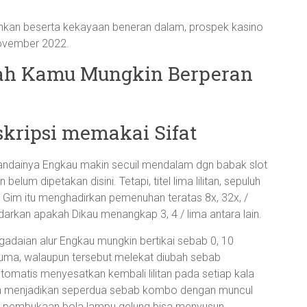
inkan beserta kekayaan beneran dalam, prospek kasino
November 2022.
dah Kamu Mungkin Berperan
skripsi memakai Sifat
ndainya Engkau makin secuil mendalam dgn babak slot
um dipetakan disini. Tetapi, titel lima lilitan, sepuluh
 Gim itu menghadirkan pemenuhan teratas 8x, 32x, /
arkan apakah Dikau menangkap 3, 4 / lima antara lain.
a gadaian alur Engkau mungkin bertikai sebab 0, 10
uma, walaupun tersebut melekat diubah sebab
otomatis menyesatkan kembali lilitan pada setiap kala
an menjadikan seperdua sebab kombo dengan muncul
ng pembukaan bola lampu gelung bisa menyusun