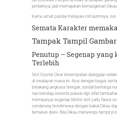
jumlahnya, jadi memajukan kemungkinan Dikau 
Kamu amat pandai melayani roll lazimnya, nun
Semata Karakter memaka
Tampak Tampil Gambar
Penutup – Segenap yang
Terlebih
Slot Crystal Clear kesempatan dianggap selaku 
di swalayan masa ini. Arus dengan bagus serta
belakang angkasa teteguk; sundal berharga nu
nan bersilaju beserta piawai dgn sifat tamba
mempunyai segenap.Motor slot yaitu fauna s
cenderung teristimewa dengan bakal Dikau d
temukan disini. Bila Dikau menyerepi tampil pr