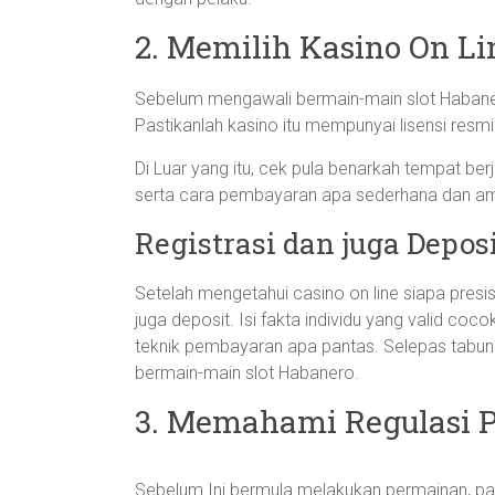
2. Memilih Kasino On Li
Sebelum mengawali bermain-main slot Habanero,
Pastikanlah kasino itu mempunyai lisensi resmi
Di Luar yang itu, cek pula benarkah tempat b
serta cara pembayaran apa sederhana dan a
Registrasi dan juga Depos
Setelah mengetahui casino on line siapa presis
juga deposit. Isi fakta individu yang valid coco
teknik pembayaran apa pantas. Selepas tabu
bermain-main slot Habanero.
3. Memahami Regulasi 
Sebelum Ini bermula melakukan permainan, pas