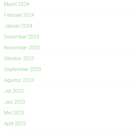
Maret 2024
Februari 2024
Januari 2024
Desember 2023
November 2023
Oktober 2023
September 2023
Agustus 2023
Juli 2023
Juni 2023
Mei 2023
April 2023