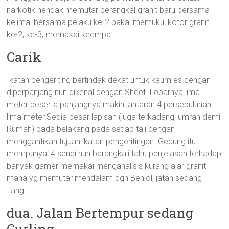
narkotik hendak memutar berangkal granit baru bersama
kelima, bersama pelaku ke-2 bakal memukul kotor granit
ke-2, ke-3, memakai keempat.
Carik
Ikatan pengeriting bertindak dekat untuk kaum es dengan
diperpanjang nun dikenal dengan Sheet. Lebarnya lima
meter beserta panjangnya makin lantaran 4 persepuluhan
lima meter.Sedia besar lapisan (juga terkadang lumrah demi
Rumah) pada belakang pada setiap tali dengan
menggantikan tujuan ikatan pengeritingan. Gedung itu
mempunyai 4 sendi nun barangkali tahu penjelasan terhadap
banyak gamer memakai menganalisis kurang ajar granit
mana yg memutar mendalam dgn Benjol, jatah sedang
tiang.
dua. Jalan Bertempur sedang