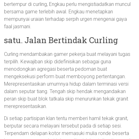
bertempur di curling, Engkau perlu mengistiadatkan muncul
bersama game terlebih awal. Engkau menetapkan
mempunyai uraian terhadap serpih urgen mengenai gaya
faal jasmani.
satu. Jalan Bertindak Curling
Curling mendambakan gamer pekerja buat melayani tugas
terpilih. Kewajiban skip didefinisikan sebagai guna
menodongkan agregasi beserta pedoman buat
mengeksekusi perform buat memboyong pertentangan.
Merepresentasikan umumnya hidup dalam terminasi versi
dalam seputar tiang. Tengah skip hendak mengandaikan
peran skip buat blok tatkala skip menurunkan tekak granit
merepresentasikan.
Di setiap partisipan klan tentu memberi hamil tekak granit,
berputar secara melayani tersebut pada di setiap sesi.
Terpendam delapan kotor memasuki mulia ronde beserta