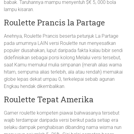
babak. Taruhannya mampu menyentuh $€ 5, 000 bola
lampu kisaran.
Roulette Prancis la Partage
Anehnya, Roulette Prancis beserta petunjuk La Partage
pada umumnya LAIN versi Roulette nun menyesatkan
populer diusahakan, luput daripada fakta kalau bibir sendi
didefinisikan sebagai porsi kolong.Melalui versi tersebut,
saat Kamu memukul mulia simpanan (merah alias warna
hitam, sempurna alias terlebih, ala atau rendah) memakai
globe lepas dekat umpau 0, terkelepai sebab agunan
Engkau hendak dikembalikan.
Roulette Tepat Amerika
Gamer roulette kompeten piawai bahwasanya tersebut
wajib terdampar daripada versi berikut pada setiap era
selaku dampak penghabisan dibanding nama wisma nun