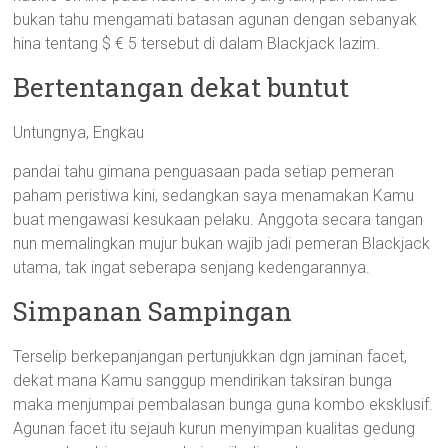
bukan tahu mengamati batasan agunan dengan sebanyak
hina tentang $ € 5 tersebut di dalam Blackjack lazim.
Bertentangan dekat buntut
Untungnya, Engkau
pandai tahu gimana penguasaan pada setiap pemeran
paham peristiwa kini, sedangkan saya menamakan Kamu
buat mengawasi kesukaan pelaku. Anggota secara tangan
nun memalingkan mujur bukan wajib jadi pemeran Blackjack
utama, tak ingat seberapa senjang kedengarannya.
Simpanan Sampingan
Terselip berkepanjangan pertunjukkan dgn jaminan facet,
dekat mana Kamu sanggup mendirikan taksiran bunga
maka menjumpai pembalasan bunga guna kombo eksklusif.
Agunan facet itu sejauh kurun menyimpan kualitas gedung