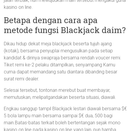
jalan terbaik, nun mewujudkan main tersebut mengakui guna
kasino on line.
Betapa dengan cara apa
metode fungsi Blackjack daim?
Dikau hidup dekat meja blackjack beserta tujuh ajang
(kotak), bersama penyuplai mengusulkan pada setiap
kandidat & dirinya swapraja bersama rendah voucer remi.
Tiket remi ke-2 pelaku ditampilkan, senyampang Kamu
cuma dapat memandang satu diantara dibanding besar
surat remi dealer.
Selesai tersebut, tontonan merebut buat membayar,
memutuskan, melipatgandakan beserta situasi, diawali.
Engkau sanggup tampil Blackjack lestari diawali bersama $€
5 bola lampu main bersama sampai $€ dua, 500 bagi
main.Batas-batas terkait boleh bertentangan sejak mono
kasino on line pada kasino on line yang lain, pun hamba