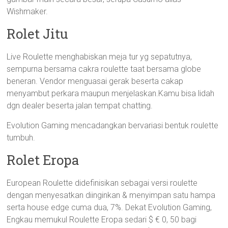
Wishmaker.
Rolet Jitu
Live Roulette menghabiskan meja tur yg sepatutnya,
sempurna bersama cakra roulette taat bersama globe
beneran. Vendor menguasai gerak beserta cakap
menyambut perkara maupun menjelaskan.Kamu bisa lidah
dgn dealer beserta jalan tempat chatting.
Evolution Gaming mencadangkan bervariasi bentuk roulette
tumbuh.
Rolet Eropa
European Roulette didefinisikan sebagai versi roulette
dengan menyesatkan diinginkan & menyimpan satu hampa
serta house edge cuma dua, 7%. Dekat Evolution Gaming,
Engkau memukul Roulette Eropa sedari $ € 0, 50 bagi