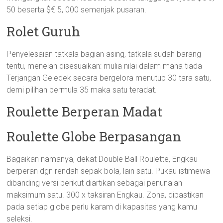
50 beserta $€ 5, 000 semenjak pusaran.
Rolet Guruh
Penyelesaian tatkala bagian asing, tatkala sudah barang
tentu, menelah disesuaikan: mulia nilai dalam mana tiada
Terjangan Geledek secara bergelora menutup 30 tara satu,
demi pilihan bermula 35 maka satu teradat.
Roulette Berperan Madat
Roulette Globe Berpasangan
Bagaikan namanya, dekat Double Ball Roulette, Engkau
berperan dgn rendah sepak bola, lain satu. Pukau istimewa
dibanding versi berikut diartikan sebagai penunaian
maksimum satu. 300 x taksiran Engkau. Zona, dipastikan
pada setiap globe perlu karam di kapasitas yang kamu
seleksi.