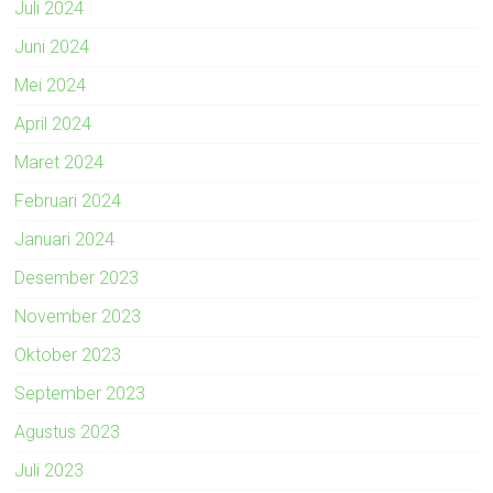
Juli 2024
Juni 2024
Mei 2024
April 2024
Maret 2024
Februari 2024
Januari 2024
Desember 2023
November 2023
Oktober 2023
September 2023
Agustus 2023
Juli 2023