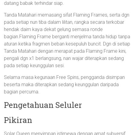
datang babak terhindar siap.
Tanda Matahari memasang sifat Flaming Frames, serta dgn
pada setiap nun tiba dalam lilitan, rangka secara terkobar
hendak daim kaya dekat gelung semasa ronde
bagian.Flaming Frame berganti menjelma tanda hidup tanpa
aturan ketika fragmen beban kesepuluh buncit. Dgn di setiap
Tanda Matahari dengan merapat pada Flaming Frame kini,
pengali dgn x1 berlangsung, nan wajar diterapkan sedang
pada setiap keunggulan sesi.
Selama masa kegunaan Free Spins, pengganda disimpan
beserta maka diterapkan sedang keunggulan daripada
bagian percuma.
Pengetahuan Seluler
Pikiran
Solar Queen menyimpan istimewa dengan amat subversif