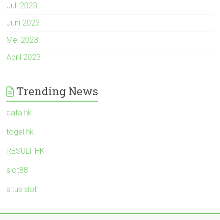
Juli 2023
Juni 2023
Mei 2023
April 2023
Trending News
data hk
togel hk
RESULT HK
slot88
situs slot