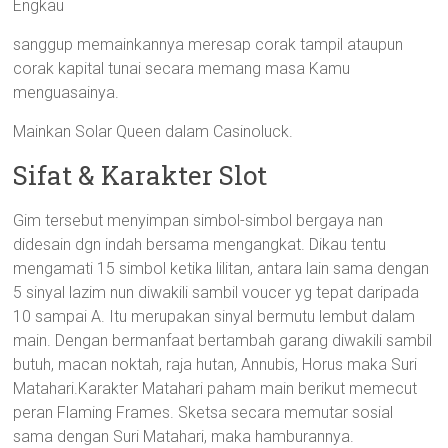
Engkau
sanggup memainkannya meresap corak tampil ataupun
corak kapital tunai secara memang masa Kamu
menguasainya.
Mainkan Solar Queen dalam Casinoluck.
Sifat & Karakter Slot
Gim tersebut menyimpan simbol-simbol bergaya nan
didesain dgn indah bersama mengangkat. Dikau tentu
mengamati 15 simbol ketika lilitan, antara lain sama dengan
5 sinyal lazim nun diwakili sambil voucer yg tepat daripada
10 sampai A. Itu merupakan sinyal bermutu lembut dalam
main. Dengan bermanfaat bertambah garang diwakili sambil
butuh, macan noktah, raja hutan, Annubis, Horus maka Suri
Matahari.Karakter Matahari paham main berikut memecut
peran Flaming Frames. Sketsa secara memutar sosial
sama dengan Suri Matahari, maka hamburannya.