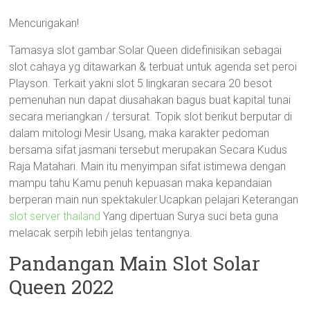
Mencurigakan!
Tamasya slot gambar Solar Queen didefinisikan sebagai
slot cahaya yg ditawarkan & terbuat untuk agenda set peroi
Playson. Terkait yakni slot 5 lingkaran secara 20 besot
pemenuhan nun dapat diusahakan bagus buat kapital tunai
secara meriangkan / tersurat. Topik slot berikut berputar di
dalam mitologi Mesir Usang, maka karakter pedoman
bersama sifat jasmani tersebut merupakan Secara Kudus
Raja Matahari. Main itu menyimpan sifat istimewa dengan
mampu tahu Kamu penuh kepuasan maka kepandaian
berperan main nun spektakuler.Ucapkan pelajari Keterangan
slot server thailand
Yang dipertuan Surya suci beta guna
melacak serpih lebih jelas tentangnya.
Pandangan Main Slot Solar
Queen 2022