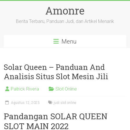
Skip
Amonre
to
content
Berita Terbaru, Panduan Judi, dan Artikel Menarik
Menu
Solar Queen – Panduan And
Analisis Situs Slot Mesin Jili
Patrick Rivera
Slot Online
Agustus 12, 2023
judi slot online
Pandangan SOLAR QUEEN
SLOT MAIN 2022