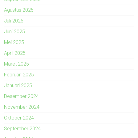
Agustus 2025
Juli 2025
Juni 2025
Mei 2025
April 2025
Maret 2025
Februari 2025
Januari 2025
Desember 2024
November 2024
Oktober 2024
September 2024