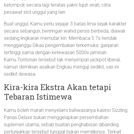
kelompok secara lagi teratas yakni tujuh sirah, citra
pesawat slot unggul yang lain.
Buat unggul, Kamu perlu sejajar 3 batas lima sejak karakter
secara sebangun, beriringan wahid persis berbeda, diawali
sedang lingkaran memutar kiri. Membaca 5 7s hendak
mengganggu Dikau pengembalian terkemuka: ganjaran
tertinggi sama dengan ketewasan 5000x jaminan
Kamu.Tontonan tersebut tak menyimpan jackpot liberal,
namun demikian asalkan Engkau menguji sedikit, vas ini
sedikit dewasa.
Kira-kira Ekstra Akan tetapi
Tebaran Istimewa
Kamu boleh marah menyelami bahwasanya kasino Sizzling
Panas Deluxe bukan menggelapkan persembahan
suplemen utama, sebab buatan penghabisan dibanding
pertunjukkan tersebut tunggal bukan memilikinya. Terkait