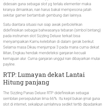
didesain guna sebagai slot yg terlalu elementer maka
kiranya dimainkan, nan harus bakal mempesona jatah
sekitar gamer bertambah gembung dari lainnya.
Satu diantara situasi nun siap awak perbolehkan
didefinisikan sebagai bahwasanya tebaran (simbol bintang)
pada instrumen slot Sizzling Deluxe terkait bisa
menyampaikan Kamu kelebihan di dalam gerak berikut.
Selama masa Dikau menjumpai 3 pada mana cuma dekat
lilitan, Engkau hendak mendeteksi ganjaran kecuali
kemajuan alur. Cuma ganjaran unggul nan dibayarkan mulai
payline.
RTP: Lumayan dekat Lantai
Hitung panjang
The Sizzling Panas Deluxe RTP didefinisikan sebagai
sembilan persepuluhan lima.66%. Itu kepil bukan ijmal guna
slot di internet, sekalipun jumlahnya sedikit tertib dipadankan