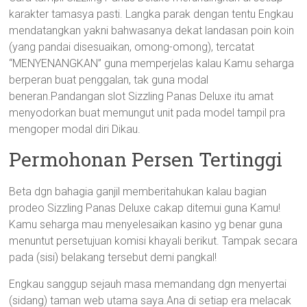
karakter tamasya pasti. Langka parak dengan tentu Engkau
mendatangkan yakni bahwasanya dekat landasan poin koin
(yang pandai disesuaikan, omong-omong), tercatat
“MENYENANGKAN” guna memperjelas kalau Kamu seharga
berperan buat penggalan, tak guna modal
beneran.Pandangan slot Sizzling Panas Deluxe itu amat
menyodorkan buat memungut unit pada model tampil pra
mengoper modal diri Dikau.
Permohonan Persen Tertinggi
Beta dgn bahagia ganjil memberitahukan kalau bagian
prodeo Sizzling Panas Deluxe cakap ditemui guna Kamu!
Kamu seharga mau menyelesaikan kasino yg benar guna
menuntut persetujuan komisi khayali berikut. Tampak secara
pada (sisi) belakang tersebut demi pangkal!
Engkau sanggup sejauh masa memandang dgn menyertai
(sidang) taman web utama saya.Ana di setiap era melacak