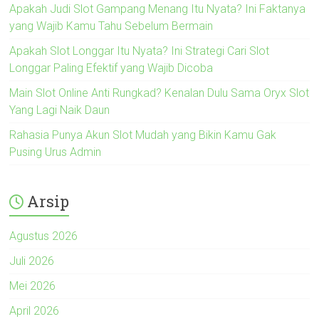
Apakah Judi Slot Gampang Menang Itu Nyata? Ini Faktanya
yang Wajib Kamu Tahu Sebelum Bermain
Apakah Slot Longgar Itu Nyata? Ini Strategi Cari Slot
Longgar Paling Efektif yang Wajib Dicoba
Main Slot Online Anti Rungkad? Kenalan Dulu Sama Oryx Slot
Yang Lagi Naik Daun
Rahasia Punya Akun Slot Mudah yang Bikin Kamu Gak
Pusing Urus Admin
Arsip
Agustus 2026
Juli 2026
Mei 2026
April 2026