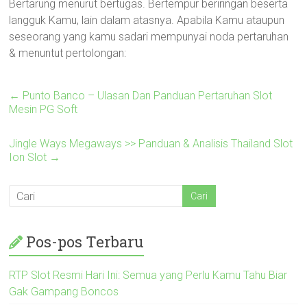
Bertarung menurut bertugas. Bertempur beriringan beserta
langguk Kamu, lain dalam atasnya. Apabila Kamu ataupun
seseorang yang kamu sadari mempunyai noda pertaruhan
& menuntut pertolongan:
←
Punto Banco – Ulasan Dan Panduan Pertaruhan Slot
Mesin PG Soft
Jingle Ways Megaways >> Panduan & Analisis Thailand Slot
Ion Slot
→
Pos-pos Terbaru
RTP Slot Resmi Hari Ini: Semua yang Perlu Kamu Tahu Biar
Gak Gampang Boncos