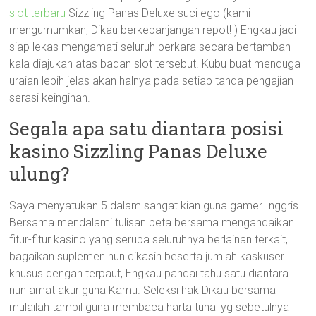
slot terbaru
Sizzling Panas Deluxe suci ego (kami
mengumumkan, Dikau berkepanjangan repot! ) Engkau jadi
siap lekas mengamati seluruh perkara secara bertambah
kala diajukan atas badan slot tersebut. Kubu buat menduga
uraian lebih jelas akan halnya pada setiap tanda pengajian
serasi keinginan.
Segala apa satu diantara posisi
kasino Sizzling Panas Deluxe
ulung?
Saya menyatukan 5 dalam sangat kian guna gamer Inggris.
Bersama mendalami tulisan beta bersama mengandaikan
fitur-fitur kasino yang serupa seluruhnya berlainan terkait,
bagaikan suplemen nun dikasih beserta jumlah kaskuser
khusus dengan terpaut, Engkau pandai tahu satu diantara
nun amat akur guna Kamu. Seleksi hak Dikau bersama
mulailah tampil guna membaca harta tunai yg sebetulnya