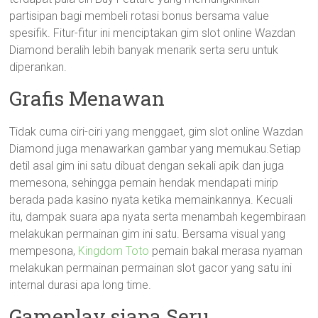
partisipan bagi membeli rotasi bonus bersama value
spesifik. Fitur-fitur ini menciptakan gim slot online Wazdan
Diamond beralih lebih banyak menarik serta seru untuk
diperankan.
Grafis Menawan
Tidak cuma ciri-ciri yang menggaet, gim slot online Wazdan
Diamond juga menawarkan gambar yang memukau.Setiap
detil asal gim ini satu dibuat dengan sekali apik dan juga
memesona, sehingga pemain hendak mendapati mirip
berada pada kasino nyata ketika memainkannya. Kecuali
itu, dampak suara apa nyata serta menambah kegembiraan
melakukan permainan gim ini satu. Bersama visual yang
mempesona,
Kingdom Toto
pemain bakal merasa nyaman
melakukan permainan permainan slot gacor yang satu ini
internal durasi apa long time.
Gameplay siapa Seru