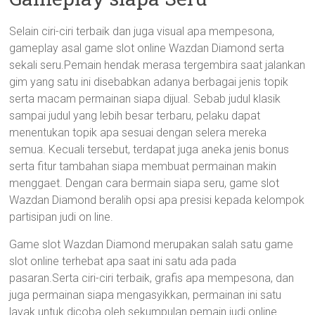
Selain ciri-ciri terbaik dan juga visual apa mempesona,
gameplay asal game slot online Wazdan Diamond serta
sekali seru.Pemain hendak merasa tergembira saat jalankan
gim yang satu ini disebabkan adanya berbagai jenis topik
serta macam permainan siapa dijual. Sebab judul klasik
sampai judul yang lebih besar terbaru, pelaku dapat
menentukan topik apa sesuai dengan selera mereka
semua. Kecuali tersebut, terdapat juga aneka jenis bonus
serta fitur tambahan siapa membuat permainan makin
menggaet. Dengan cara bermain siapa seru, game slot
Wazdan Diamond beralih opsi apa presisi kepada kelompok
partisipan judi on line.
Game slot Wazdan Diamond merupakan salah satu game
slot online terhebat apa saat ini satu ada pada
pasaran.Serta ciri-ciri terbaik, grafis apa mempesona, dan
juga permainan siapa mengasyikkan, permainan ini satu
layak untuk dicoba oleh sekumpulan pemain judi online.