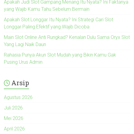
Apakah Judi Slot Gampang Menang Itu Nyata? Ini Faktanya
yang Wajib Kamu Tahu Sebelum Bermain
Apakah Slot Longgar Itu Nyata? Ini Strategi Cari Slot
Longgar Paling Efektif yang Wajib Dicoba
Main Slot Online Anti Rungkad? Kenalan Dulu Sama Oryx Slot
Yang Lagi Naik Daun
Rahasia Punya Akun Slot Mudah yang Bikin Kamu Gak
Pusing Urus Admin
Arsip
Agustus 2026
Juli 2026
Mei 2026
April 2026