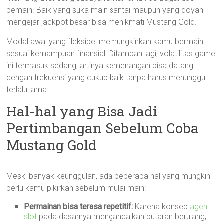
pemain. Baik yang suka main santai maupun yang doyan
mengejar jackpot besar bisa menikmati Mustang Gold.
Modal awal yang fleksibel memungkinkan kamu bermain
sesuai kemampuan finansial. Ditambah lagi, volatilitas game
ini termasuk sedang, artinya kemenangan bisa datang
dengan frekuensi yang cukup baik tanpa harus menunggu
terlalu lama.
Hal-hal yang Bisa Jadi
Pertimbangan Sebelum Coba
Mustang Gold
Meski banyak keunggulan, ada beberapa hal yang mungkin
perlu kamu pikirkan sebelum mulai main:
Permainan bisa terasa repetitif:
Karena konsep
agen
slot
pada dasarnya mengandalkan putaran berulang,