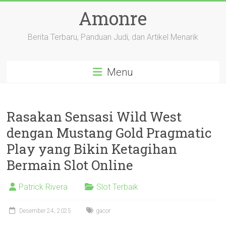
Skip
Amonre
to
content
Berita Terbaru, Panduan Judi, dan Artikel Menarik
Menu
Rasakan Sensasi Wild West
dengan Mustang Gold Pragmatic
Play yang Bikin Ketagihan
Bermain Slot Online
Patrick Rivera
Slot Terbaik
Desember 24, 2025
gacor