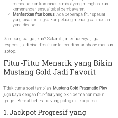
mendapatkan kombinasi simbol yang menghasilkan
kemenangan sesuai tabel pembayaran.
Manfaatkan fitur bonus:
Ada beberapa fitur spesial
yang bisa meningkatkan peluang menang dan hadiah
yang didapat.
Gampang banget, kan? Selain itu, interface-nya juga
responsif, jadi bisa dimainkan lancar di smartphone maupun
laptop.
Fitur-Fitur Menarik yang Bikin
Mustang Gold Jadi Favorit
Tidak cuma soal tampilan,
Mustang Gold Pragmatic Play
juga kaya dengan fitur-fitur yang bikin permainan makin
greget. Berikut beberapa yang paling disukai pemain:
1. Jackpot Progresif yang