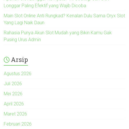
Longgar Paling Efektif yang Wajib Dicoba
Main Slot Online Anti Rungkad? Kenalan Dulu Sama Oryx Slot
Yang Lagi Naik Daun
Rahasia Punya Akun Slot Mudah yang Bikin Kamu Gak
Pusing Urus Admin
Arsip
Agustus 2026
Juli 2026
Mei 2026
April 2026
Maret 2026
Februari 2026