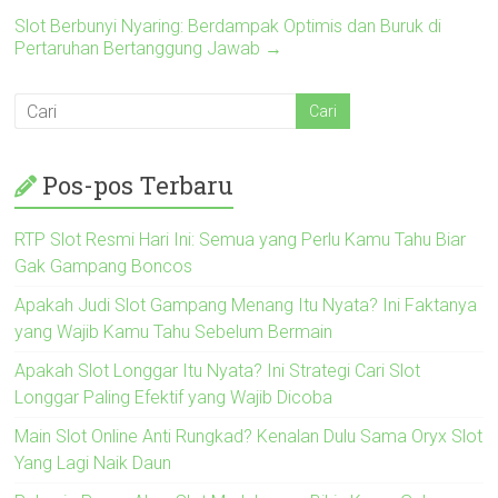
Slot Berbunyi Nyaring: Berdampak Optimis dan Buruk di
Pertaruhan Bertanggung Jawab
→
Pos-pos Terbaru
RTP Slot Resmi Hari Ini: Semua yang Perlu Kamu Tahu Biar
Gak Gampang Boncos
Apakah Judi Slot Gampang Menang Itu Nyata? Ini Faktanya
yang Wajib Kamu Tahu Sebelum Bermain
Apakah Slot Longgar Itu Nyata? Ini Strategi Cari Slot
Longgar Paling Efektif yang Wajib Dicoba
Main Slot Online Anti Rungkad? Kenalan Dulu Sama Oryx Slot
Yang Lagi Naik Daun