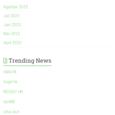
Agustus 2023
Juli 2023
Juni 2023
Mei 2023
April 2023
Trending News
data hk
togel hk
RESULT HK
slot88
situs slot