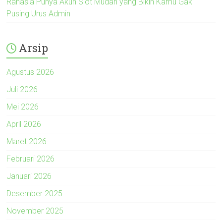
Rahasia Punya Akun Slot Mudah yang Bikin Kamu Gak
Pusing Urus Admin
Arsip
Agustus 2026
Juli 2026
Mei 2026
April 2026
Maret 2026
Februari 2026
Januari 2026
Desember 2025
November 2025