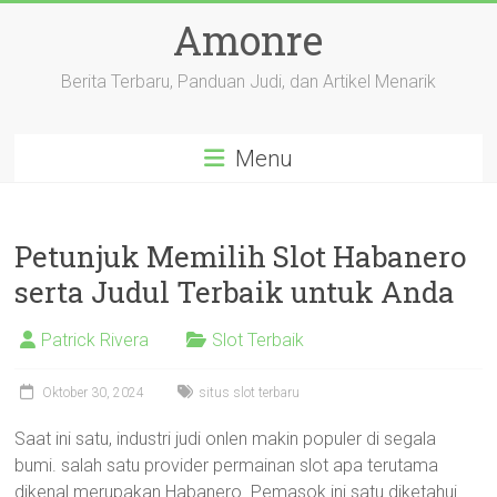
Skip
Amonre
to
content
Berita Terbaru, Panduan Judi, dan Artikel Menarik
Menu
Petunjuk Memilih Slot Habanero
serta Judul Terbaik untuk Anda
Patrick Rivera
Slot Terbaik
Oktober 30, 2024
situs slot terbaru
Saat ini satu, industri judi onlen makin populer di segala
bumi. salah satu provider permainan slot apa terutama
dikenal merupakan Habanero. Pemasok ini satu diketahui