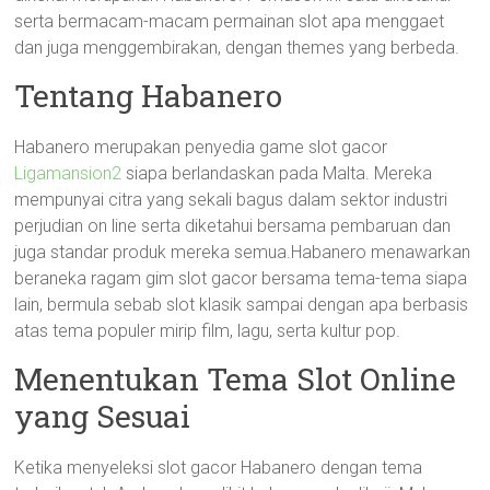
serta bermacam-macam permainan slot apa menggaet
dan juga menggembirakan, dengan themes yang berbeda.
Tentang Habanero
Habanero merupakan penyedia game slot gacor
Ligamansion2
siapa berlandaskan pada Malta. Mereka
mempunyai citra yang sekali bagus dalam sektor industri
perjudian on line serta diketahui bersama pembaruan dan
juga standar produk mereka semua.Habanero menawarkan
beraneka ragam gim slot gacor bersama tema-tema siapa
lain, bermula sebab slot klasik sampai dengan apa berbasis
atas tema populer mirip film, lagu, serta kultur pop.
Menentukan Tema Slot Online
yang Sesuai
Ketika menyeleksi slot gacor Habanero dengan tema