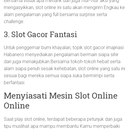
Bersama visual apa menarik dan juga fitur-fitur aksi yang
mengasyikkan, slot online ini satu akan mengirim Engkau ke
alam pengalaman yang full bersama surprise serta
challenge.
3. Slot Gacor Fantasi
Untuk penggemar bumi khayalan, topik slot gacor imajinasi
Habanero menyediakan pengalaman bermain siapa sihir
dan juga menakjubkan.Bersama tokoh-tokoh hebat serta
alam siapa penuh sesak kehebatan, slot online yang satu ini
sesuai bagi mereka semua siapa suka bermimpi serta
berfantasi.
Menyiasati Mesin Slot Online
Online
Saat play slot online, terdapat beberapa petunjuk dan juga
tipu muslihat apa mampu membantu Kamu memperbaiki