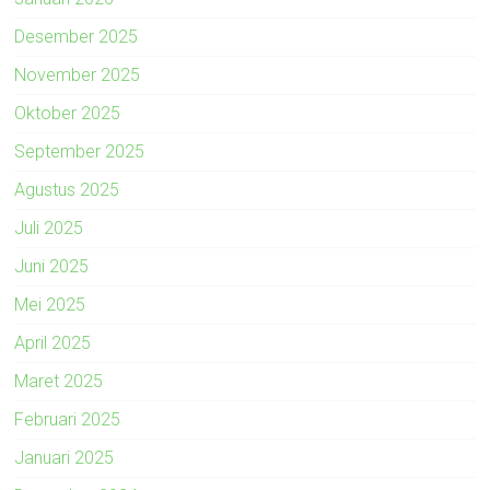
Desember 2025
November 2025
Oktober 2025
September 2025
Agustus 2025
Juli 2025
Juni 2025
Mei 2025
April 2025
Maret 2025
Februari 2025
Januari 2025