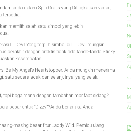
F
ndah tanda dalam Spin Gratis yang Ditingkatkan varian,
a tersedia.
J
D
kan memilih salah satu simbol yang lebih
edua.
N
i Lil Devil.Yang terpilih simbol di Lil Devil mungkin
O
us berakhir dengan praktis tidak ada tanda-tanda Sticky
S
muaskan kesempatan.
A
 versi Be My Angel’s Heartstopper. Anda mungkin menerima
J
: satu secara acak dan selanjutnya, yang selalu
J
, tapi bagaimana dengan tambahan manfaat sidang?
M
ala besar untuk “Dizzy”?Anda benar jika Anda
A
 masing-masing besar fitur Laddy Wild. Pemicu ulang