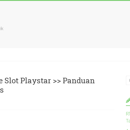
ik
e Slot Playstar >> Panduan
s
R
T