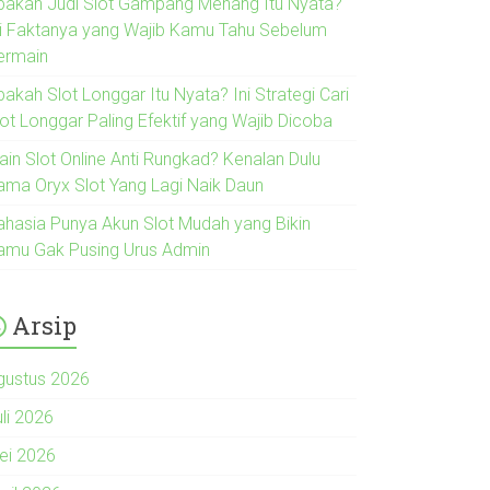
pakah Judi Slot Gampang Menang Itu Nyata?
ni Faktanya yang Wajib Kamu Tahu Sebelum
ermain
akah Slot Longgar Itu Nyata? Ini Strategi Cari
lot Longgar Paling Efektif yang Wajib Dicoba
ain Slot Online Anti Rungkad? Kenalan Dulu
ama Oryx Slot Yang Lagi Naik Daun
ahasia Punya Akun Slot Mudah yang Bikin
amu Gak Pusing Urus Admin
Arsip
gustus 2026
uli 2026
ei 2026