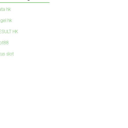
ata hk
ogel hk
ESULT HK
lot88
tus slot