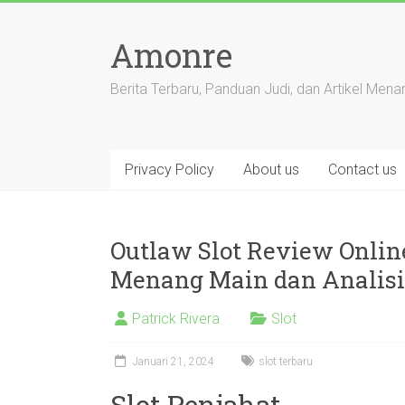
Skip
to
Amonre
content
Berita Terbaru, Panduan Judi, dan Artikel Menar
Privacy Policy
About us
Contact us
Outlaw Slot Review Onlin
Menang Main dan Analisi
Patrick Rivera
Slot
Januari 21, 2024
slot terbaru
Slot Penjahat