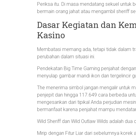
Periksa itu. Di masa mendatang sekuel untuk be
bermain orang jahat atau mengambil sheriff se
Dasar Kegiatan dan Ke
Kasino
Membatasi memang ada, tetapi tidak dalam tra
perubahan dalam situasi ini.
Pendekatan Big Time Gaming penjahat dengan
menyulap gambar mandi ikon dan tergelincir g
The menerima simbol jangan mengalir untuk me
penjepit dan hingga 117.649 cara berbeda un
mengesankan dari tipikal Anda perjudian mesi
bermanfaat karena penjahat mampu mendata
Wild Sheriff dan Wild Outlaw Wilds adalah dua co
Mirip dengan Fitur Liar dari sebelumnya korek ap