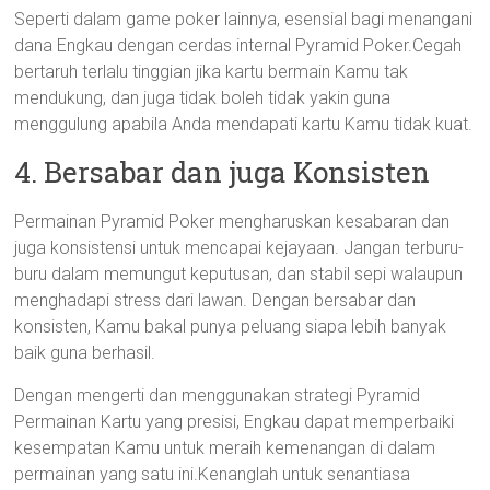
Seperti dalam game poker lainnya, esensial bagi menangani
dana Engkau dengan cerdas internal Pyramid Poker.Cegah
bertaruh terlalu tinggian jika kartu bermain Kamu tak
mendukung, dan juga tidak boleh tidak yakin guna
menggulung apabila Anda mendapati kartu Kamu tidak kuat.
4. Bersabar dan juga Konsisten
Permainan Pyramid Poker mengharuskan kesabaran dan
juga konsistensi untuk mencapai kejayaan. Jangan terburu-
buru dalam memungut keputusan, dan stabil sepi walaupun
menghadapi stress dari lawan. Dengan bersabar dan
konsisten, Kamu bakal punya peluang siapa lebih banyak
baik guna berhasil.
Dengan mengerti dan menggunakan strategi Pyramid
Permainan Kartu yang presisi, Engkau dapat memperbaiki
kesempatan Kamu untuk meraih kemenangan di dalam
permainan yang satu ini.Kenanglah untuk senantiasa