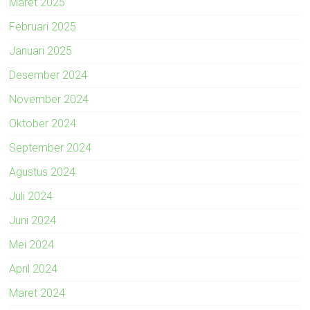
Maret 2025
Februari 2025
Januari 2025
Desember 2024
November 2024
Oktober 2024
September 2024
Agustus 2024
Juli 2024
Juni 2024
Mei 2024
April 2024
Maret 2024