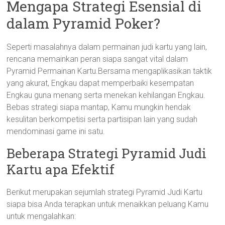
Mengapa Strategi Esensial di
dalam Pyramid Poker?
Seperti masalahnya dalam permainan judi kartu yang lain,
rencana memainkan peran siapa sangat vital dalam
Pyramid Permainan Kartu.Bersama mengaplikasikan taktik
yang akurat, Engkau dapat memperbaiki kesempatan
Engkau guna menang serta menekan kehilangan Engkau.
Bebas strategi siapa mantap, Kamu mungkin hendak
kesulitan berkompetisi serta partisipan lain yang sudah
mendominasi game ini satu.
Beberapa Strategi Pyramid Judi
Kartu apa Efektif
Berikut merupakan sejumlah strategi Pyramid Judi Kartu
siapa bisa Anda terapkan untuk menaikkan peluang Kamu
untuk mengalahkan: