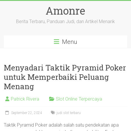
Skip
Amonre
to
content
Berita Terbaru, Panduan Judi, dan Artikel Menarik
Menu
Menyadari Taktik Pyramid Poker
untuk Memperbaiki Peluang
Menang
Patrick Rivera
Slot Online Terpercaya
September 22, 2024
judi slot terbaru
Taktik Pyramid Poker adalah salah satu pendekatan apa