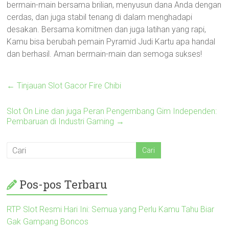
bermain-main bersama brilian, menyusun dana Anda dengan
cerdas, dan juga stabil tenang di dalam menghadapi
desakan. Bersama komitmen dan juga latihan yang rapi,
Kamu bisa berubah pemain Pyramid Judi Kartu apa handal
dan berhasil. Aman bermain-main dan semoga sukses!
←
Tinjauan Slot Gacor Fire Chibi
Slot On Line dan juga Peran Pengembang Gim Independen:
Pembaruan di Industri Gaming
→
Pos-pos Terbaru
RTP Slot Resmi Hari Ini: Semua yang Perlu Kamu Tahu Biar
Gak Gampang Boncos