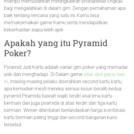
mampu memudahkan meningkatkan probabilitas Engkau
bagi mengalahkan di dalam gim. Dengan pemahaman apa
baik tentang rencana yang satu ini, Kamu bisa
memaksimalkan game Kamu serta mendapatkan
keberhasilan siapa lebih ajek.
Apakah yang itu Pyramid
Poker?
Pyramid Judi Kartu adalah varian gim poker yang memadai
unik dan menghadapi. Di Dalam game
situs slot gacor hari
ini
, masing-masing pelaku diserahkan second kartu kartu,
apa kemudian mesti mereka semua susun beralih kedua
pyramid.Piramida bawah wajib terdiri asal lima kartu
bermain dan juga piramida di atas terdiri dari tiga kartu
bermain. Winner ditentukan berlandaskan harga kombinasi
kartu bermain paling tinggi dari second bangunan kuno
tersebut.