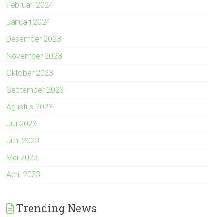
Februari 2024
Januari 2024
Desember 2023
November 2023
Oktober 2023
September 2023
Agustus 2023
Juli 2023
Juni 2023
Mei 2023
April 2023
Trending News