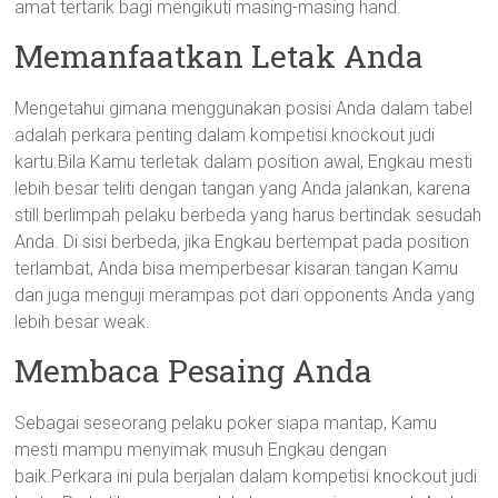
amat tertarik bagi mengikuti masing-masing hand.
Memanfaatkan Letak Anda
Mengetahui gimana menggunakan posisi Anda dalam tabel
adalah perkara penting dalam kompetisi knockout judi
kartu.Bila Kamu terletak dalam position awal, Engkau mesti
lebih besar teliti dengan tangan yang Anda jalankan, karena
still berlimpah pelaku berbeda yang harus bertindak sesudah
Anda. Di sisi berbeda, jika Engkau bertempat pada position
terlambat, Anda bisa memperbesar kisaran tangan Kamu
dan juga menguji merampas pot dari opponents Anda yang
lebih besar weak.
Membaca Pesaing Anda
Sebagai seseorang pelaku poker siapa mantap, Kamu
mesti mampu menyimak musuh Engkau dengan
baik.Perkara ini pula berjalan dalam kompetisi knockout judi