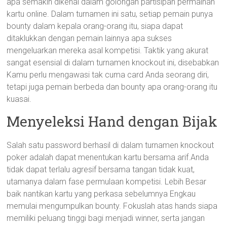
apa semakin dikenal dalam golongan partisipan permainan
kartu online. Dalam turnamen ini satu, setiap pemain punya
bounty dalam kepala orang-orang itu, siapa dapat
ditaklukkan dengan pemain lainnya apa sukses
mengeluarkan mereka asal kompetisi. Taktik yang akurat
sangat esensial di dalam turnamen knockout ini, disebabkan
Kamu perlu mengawasi tak cuma card Anda seorang diri,
tetapi juga pemain berbeda dan bounty apa orang-orang itu
kuasai.
Menyeleksi Hand dengan Bijak
Salah satu password berhasil di dalam turnamen knockout
poker adalah dapat menentukan kartu bersama arif.Anda
tidak dapat terlalu agresif bersama tangan tidak kuat,
utamanya dalam fase permulaan kompetisi. Lebih Besar
baik nantikan kartu yang perkasa sebelumnya Engkau
memulai mengumpulkan bounty. Fokuslah atas hands siapa
memiliki peluang tinggi bagi menjadi winner, serta jangan