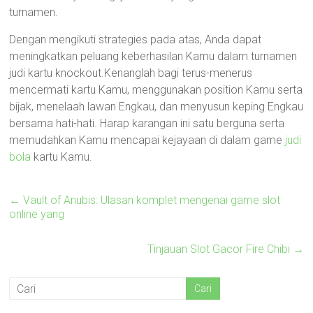
turnamen.
Dengan mengikuti strategies pada atas, Anda dapat
meningkatkan peluang keberhasilan Kamu dalam turnamen
judi kartu knockout.Kenanglah bagi terus-menerus
mencermati kartu Kamu, menggunakan position Kamu serta
bijak, menelaah lawan Engkau, dan menyusun keping Engkau
bersama hati-hati. Harap karangan ini satu berguna serta
memudahkan Kamu mencapai kejayaan di dalam game
judi
bola
kartu Kamu.
←
Vault of Anubis: Ulasan komplet mengenai game slot
online yang
Tinjauan Slot Gacor Fire Chibi
→