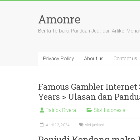
Skip
to
Amonre
content
Berita Terbaru, Panduan Judi, dan Artikel Menar
Privacy Policy
About us
Contact us
Famous Gambler Internet 
Years > Ulasan dan Pandua
Patrick Rivera
Slot Indonesia
April 13, 2024
slot jackpot
Penjudi Kondang maka 