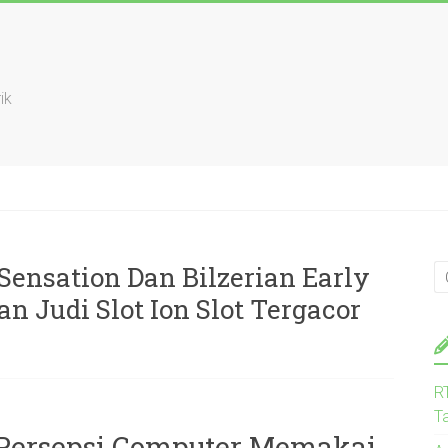
ik
Sensation Dan Bilzerian Early
n Judi Slot Ion Slot Tergacor
R
T
Persepsi Computer Memakai