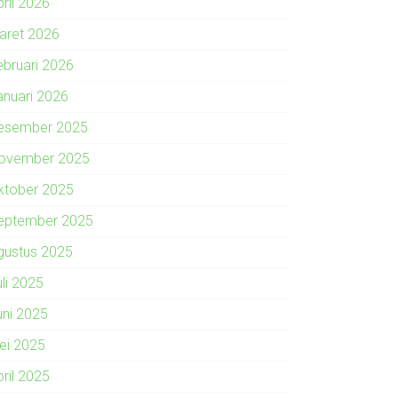
pril 2026
aret 2026
ebruari 2026
anuari 2026
esember 2025
ovember 2025
ktober 2025
eptember 2025
gustus 2025
uli 2025
uni 2025
ei 2025
pril 2025