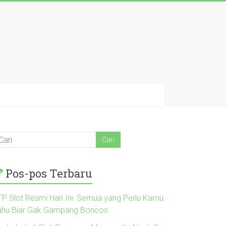
Pos-pos Terbaru
TP Slot Resmi Hari Ini: Semua yang Perlu Kamu
ahu Biar Gak Gampang Boncos