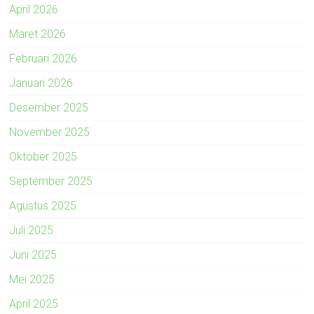
April 2026
Maret 2026
Februari 2026
Januari 2026
Desember 2025
November 2025
Oktober 2025
September 2025
Agustus 2025
Juli 2025
Juni 2025
Mei 2025
April 2025