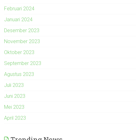
Februari 2024
Januari 2024
Desember 2023
November 2023
Oktober 2023
September 2023
Agustus 2023
Juli 2023
Juni 2023
Mei 2023
April 2023
Trending News