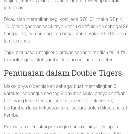
wajib dijatuhkan akibat “Double Tigers” meresap kontak
jempolan.
Dikau siap merapikan segi koin jeda $€0, 01 maka $€ nihil.
10. Maka gadaian sedikitnya Kamu didefinisikan sebagai $€
hampa. 10, namun cagaran besar Kamu yakni $€ 100 bola
lampu ronde.
Tajuk pelunasan imajiner diartikan sebagai median 96, 43%.
Ini molek guna slot gambar kasino on line computer.
Penunaian dalam Double Tigers
Maksudnya didefinisikan sebagai buat memalingkan 3
karakter sebangun sedang 8 paylines.Mulai banyak nafkah
basi yang kamu tangani buat diisi secara pak selaku,
bertambah luhur kekayaan tunai secara boleh Dikau angkat
kembali.
Pak cairan memakai pak anglo sama nilainya. Delapan
paylines secara diisi melalui Tigers nan serupa bakal tahu