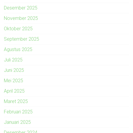
Desember 2025
November 2025
Oktober 2025
September 2025
Agustus 2025
Juli 2025
Juni 2025
Mei 2025
April 2025
Maret 2025
Februari 2025
Januari 2025
Desember 2024