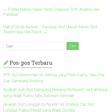
←
Pollen Nation Hyper Slots Dragoon Soft, Analisis dan
Panduan
Hall of Gods Netent – Panduan And Ulasan Mesin Slot
Terpercaya OneTouch
→
Pos-pos Terbaru
RTP Slot Resmi Hari Ini: Semua yang Perlu Kamu Tahu Biar
Gak Gampang Boncos
Apakah Judi Slot Gampang Menang Itu Nyata? Ini Faktanya
yang Wajib Kamu Tahu Sebelum Bermain
Apakah Slot Longgar Itu Nyata? Ini Strategi Cari Slot
Longgar Paling Efektif yang Wajib Dicoba