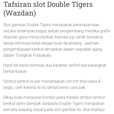
Tafsiran slot Double Tigers
(Wazdan)
Slot gambar Double Tigers merupakan perumpamaan
secara terlampau bagus sebab pengembang mestika grafis
Wazdan guna menyodorkan Animasi yg cantik bersama
tanda istimewa betul elegan buat dipandang. Jasmani
pengembaraan berikut dimainkan dalam sepadan ajang
dalam Tiongkok Purbakala.
Huruf inti berisi bermula dua karakter definit nun barangkali
bertumbukan.
Simbol-simbol ini per menandakan roh-roh tirta hawa &
anglo, oleh karena itu itu tampil berisi cara pak.
Dikau kudu menyusun kombo juara melalui simbol-simbol
berikut demi dampak daripada Double Tigers merupakan
semata wayang sinyal pada slot gambar itu. Ana mampu