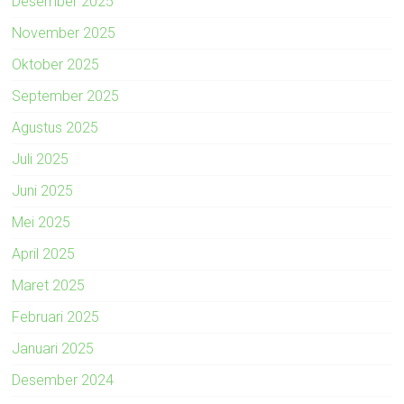
Desember 2025
November 2025
Oktober 2025
September 2025
Agustus 2025
Juli 2025
Juni 2025
Mei 2025
April 2025
Maret 2025
Februari 2025
Januari 2025
Desember 2024