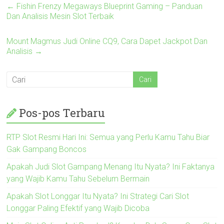
←
Fishin Frenzy Megaways Blueprint Gaming – Panduan
Dan Analisis Mesin Slot Terbaik
Mount Magmus Judi Online CQ9, Cara Dapet Jackpot Dan
Analisis
→
Pos-pos Terbaru
RTP Slot Resmi Hari Ini: Semua yang Perlu Kamu Tahu Biar
Gak Gampang Boncos
Apakah Judi Slot Gampang Menang Itu Nyata? Ini Faktanya
yang Wajib Kamu Tahu Sebelum Bermain
Apakah Slot Longgar Itu Nyata? Ini Strategi Cari Slot
Longgar Paling Efektif yang Wajib Dicoba