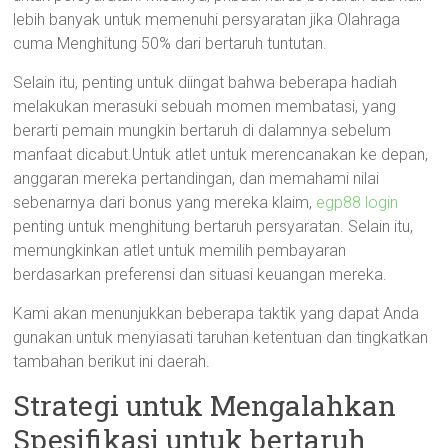
lebih banyak untuk memenuhi persyaratan jika Olahraga
cuma Menghitung 50% dari bertaruh tuntutan.
Selain itu, penting untuk diingat bahwa beberapa hadiah
melakukan merasuki sebuah momen membatasi, yang
berarti pemain mungkin bertaruh di dalamnya sebelum
manfaat dicabut.Untuk atlet untuk merencanakan ke depan,
anggaran mereka pertandingan, dan memahami nilai
sebenarnya dari bonus yang mereka klaim,
egp88 login
penting untuk menghitung bertaruh persyaratan. Selain itu,
memungkinkan atlet untuk memilih pembayaran
berdasarkan preferensi dan situasi keuangan mereka.
Kami akan menunjukkan beberapa taktik yang dapat Anda
gunakan untuk menyiasati taruhan ketentuan dan tingkatkan
tambahan berikut ini daerah.
Strategi untuk Mengalahkan
Spesifikasi untuk bertaruh