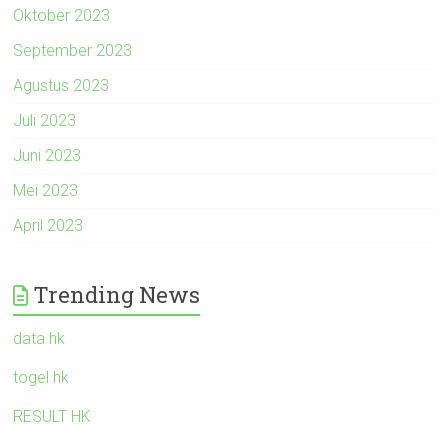
Oktober 2023
September 2023
Agustus 2023
Juli 2023
Juni 2023
Mei 2023
April 2023
Trending News
data hk
togel hk
RESULT HK