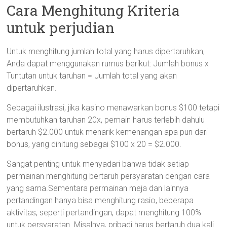
Cara Menghitung Kriteria
untuk perjudian
Untuk menghitung jumlah total yang harus dipertaruhkan,
Anda dapat menggunakan rumus berikut: Jumlah bonus x
Tuntutan untuk taruhan = Jumlah total yang akan
dipertaruhkan.
Sebagai ilustrasi, jika kasino menawarkan bonus $100 tetapi
membutuhkan taruhan 20x, pemain harus terlebih dahulu
bertaruh $2.000 untuk menarik kemenangan apa pun dari
bonus, yang dihitung sebagai $100 x 20 = $2.000.
Sangat penting untuk menyadari bahwa tidak setiap
permainan menghitung bertaruh persyaratan dengan cara
yang sama.Sementara permainan meja dan lainnya
pertandingan hanya bisa menghitung rasio, beberapa
aktivitas, seperti pertandingan, dapat menghitung 100%
untuk persyaratan. Misalnya, pribadi harus bertaruh dua kali