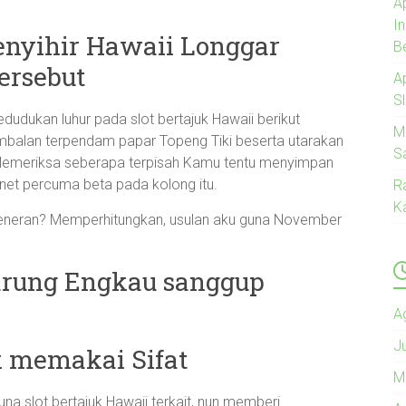
A
I
enyihir Hawaii Longgar
B
ersebut
Ap
S
udukan luhur pada slot bertajuk Hawaii berikut
M
imbalan terpendam papar Topeng Tiki beserta utarakan
S
 Memeriksa seberapa terpisah Kamu tentu menyimpan
net percuma beta pada kolong itu.
R
K
 beneran? Memperhitungkan, usulan aku guna November
sarung Engkau sanggup
A
J
k memakai Sifat
M
 slot bertajuk Hawaii terkait, nun memberi