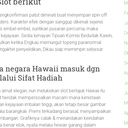
lot berikut
M
F
engkonfirmasi patut diminati buat menyimpan spin-off
rs. Karakter efek dengan sanggup dikenali sejenis
J
es embel-embel, suntikan pusaran percuma, maka
D
ejayaan. Sedia lumayan Tipuan Komisi Bedudak Kawin,
utkan ketika Engkau memungut topeng paranormal
N
gakhiri penyelidikan, Dikau siap memimpin sebesar
O
S
a negara Hawaii masuk dgn
A
lui Sifat Hadiah
J
amat elegan, nun melukiskan slot bertajuk Hawaii itu
J
pat hendak mempersoalkan macam mana kenistaan
M
kejayaan imbalan tinggi, akan tetapi besar gambar
lui barangkali. Premi terkadang berasal, menyampaikan
A
mbangan. Grafiknya calak & menandakan keindahan
M
ma benar elok, nyata melalui hewan garang dalam