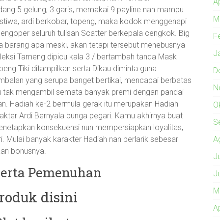
A
edang 5 gelung, 3 garis, memakai 9 payline nan mampu
M
listiwa, ardi berkobar, topeng, maka kodok menggenapi
 mengoper seluruh tulisan Scatter berkepala cengkok. Big
F
barang apa meski, akan tetapi tersebut menebusnya
J
leksi Tameng dipicu kala 3 / bertambah tanda Mask
peng Tiki ditampilkan serta Dikau diminta guna
D
balan yang serupa banget bertikai, mencapai berbatas
N
au tak mengambil semata banyak premi dengan pandai
ian. Hadiah ke-2 bermula gerak itu merupakan Hadiah
O
akter Ardi Bernyala bunga pegari. Kamu akhirnya buat
S
menetapkan konsekuensi nun mempersiapkan loyalitas,
i. Mulai banyak karakter Hadiah nan berlarik sebesar
A
aan bonusnya.
J
eserta Pemenuhan
J
M
oduk disini
A