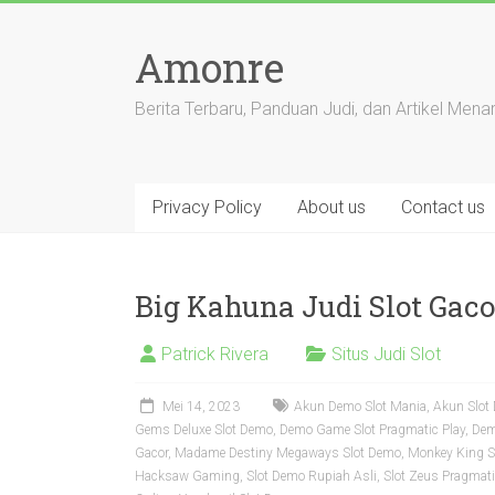
Skip
to
Amonre
content
Berita Terbaru, Panduan Judi, dan Artikel Menar
Privacy Policy
About us
Contact us
Big Kahuna Judi Slot Gac
Patrick Rivera
Situs Judi Slot
Mei 14, 2023
Akun Demo Slot Mania
,
Akun Slot
Gems Deluxe Slot Demo
,
Demo Game Slot Pragmatic Play
,
Dem
Gacor
,
Madame Destiny Megaways Slot Demo
,
Monkey King S
Hacksaw Gaming
,
Slot Demo Rupiah Asli
,
Slot Zeus Pragmat