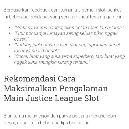
Berdasarkan feedback dari komunitas pemain slot, berikut
ini beberapa pendapat yang sering muncul tentang game ini:
“Grafisnya keren banget, bikin betah main lama-lama.”
“Fitur bonusnya lumayan sering keluar, bikin nggak
bosen.”
“Kadang jackpotnya susah didapat, tapi kalau dapet
rasanya puas banget.”
“Cocok buat yang suka tema superhero, tapi buat yang
nggak suka mungkin kurang tertarik.”
Rekomendasi Cara
Maksimalkan Pengalaman
Main Justice League Slot
Biar kamu makin enjoy dan punya peluang menang lebih
besar, coba ikutin beberapa tips berikut ini: