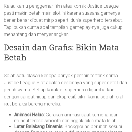
Kalau kamu penggemar film atau komik Justice League,
pasti makin betah main slot ini karena suasana gamenya
benar-benar dibuat mirip seperti dunia superhero tersebut.
Tapi bukan cuma soal tampilan, gameplay-nya juga cukup
menantang dan menyenangkan.
Desain dan Grafis: Bikin Mata
Betah
Salah satu alasan kenapa banyak pemain tertarik sama
Justice League Slot adalah desainnya yang super detail dan
penuh warna. Setiap karakter superhero digambarkan
dengan sangat hidup dan ekspresif, bikin kamu seolah-olah
ikut beraksi bareng mereka.
Animasi Halus:
Gerakan animasi saat kemenangan
muncul terasa smooth dan nggak bikin mata lelah.
Latar Belakang Dinamis:
Background berubah sesuai