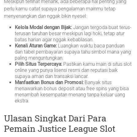
Meskipun terlihat menarik, ada beberapa hal penting yang
perlu kamu catat supaya pengalaman mainmu tetap
menyenangkan dan nggak bikin nyesel:
Kelola Modal dengan Bijak:
Jangan tergoda buat terus-
terusan taruhan besar meskipun lagi hoki, tetap atur
batas harian agar nggak kebablasan.
Kenali Aturan Game:
Luangkan waktu baca panduan
dan tabel pembayaran supaya tahu simbol mana yang
paling menguntungkan.
Pilih Situs Terpercaya:
Pastikan kamu main di situs slot
online yang punya lisensi resmi dan reputasi baik
supaya aman dan transaksi lancar.
Manfaatkan Bonus dan Promosi:
Banyak situs
menawarkan bonus deposit atau free spins yang bisa
menambah kesempatan menang tanpa keluar uang
ekstra.
Ulasan Singkat Dari Para
Pemain Justice League Slot