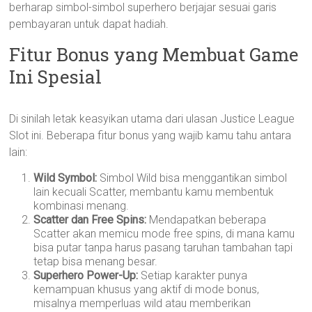
berharap simbol-simbol superhero berjajar sesuai garis
pembayaran untuk dapat hadiah.
Fitur Bonus yang Membuat Game
Ini Spesial
Di sinilah letak keasyikan utama dari ulasan Justice League
Slot ini. Beberapa fitur bonus yang wajib kamu tahu antara
lain:
Wild Symbol:
Simbol Wild bisa menggantikan simbol
lain kecuali Scatter, membantu kamu membentuk
kombinasi menang.
Scatter dan Free Spins:
Mendapatkan beberapa
Scatter akan memicu mode free spins, di mana kamu
bisa putar tanpa harus pasang taruhan tambahan tapi
tetap bisa menang besar.
Superhero Power-Up:
Setiap karakter punya
kemampuan khusus yang aktif di mode bonus,
misalnya memperluas wild atau memberikan