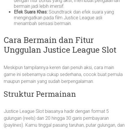
dengan fitur bonus yang aktif, membuat pengalaman
bermain jadi lebih imersif.
Efek Suara Khas:
Soundtrack dan efek suara yang
mengingatkan pada film Justice League asli
menambah sensasi bermain.
Cara Bermain dan Fitur
Unggulan Justice League Slot
Meskipun tampilannya keren dan penuh aksi, cara main
game ini sebenarnya cukup sederhana, cocok buat pemula
maupun pemain yang sudah berpengalaman.
Struktur Permainan
Justice League Slot biasanya hadir dengan format 5
gulungan (reels) dan 20 hingga 30 garis pembayaran
(paylines). Kamu tinggal pasang taruhan, putar gulungan, dan