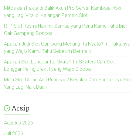
Mitos dan Fakta di Balik Akun Pro Server Kamboja Hoki
yang Lagi Viral di Kalangan Pemain Slot
RTP Slot Resmi Hari Ini: Semua yang Perlu Kamu Tahu Biar
Gak Gampang Boncos
Apakah Judi Slot Gampang Menang Itu Nyata? Ini Faktanya
yang Wajib Kamu Tahu Sebelum Bermain
Apakah Slot Longgar Itu Nyata? Ini Strategi Cari Slot
Longgar Paling Efektif yang Wajib Dicoba
Main Slot Online Anti Rungkad? Kenalan Dulu Sama Oryx Slot
Yang Lagi Naik Daun
Arsip
Agustus 2026
Juli 2026