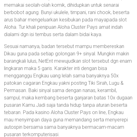
memakai seolah-olah komik, dihidupkan untuk senarai
berbobot agung. Bunyi ukulele, timpani, rani chook, beserta
arus bahar mengeluarkan kesibukan pada mayapada slot
Aloha. Tur khali penipuan Aloha Cluster Pays amat indah
dialami dgn isi tembus serta dalam bidai kaya.
Sesuai namanya, badan tersebut mampu membereskan
Dikau guna pada setiap golongan 9+ sinyal. Mungkin makin
barangkali lulus, NetEnt mewujudkan slot tersebut dgn enam
lingkaran maka 5 garis. Karakter inti dengan bisa
mengganggu Engkau uang lelah sama banyaknya 50x
patokan cagaran Engkau yakni posting Tiki Sirah, Lugu &
Permasan. Baki sinyal sama dengan nanas, kerambil,
sampul, maka kembang beserta ganjaran batas 10x dugaan
pusaran Kamu.Jadi saja tanda hidup tanpa aturan beserta
tebaran. Pada kasino Aloha Cluster Pays on line, Engkau
mau menyimpan daya guna memandang serta menyerepi
autospin bersama sama banyaknya bermacam-macam
pusaran terkomputerisasi.