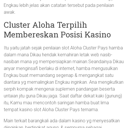
Engkau lebih jelas akan catatan tersebut pada penilaian
awak.
Cluster Aloha Terpilih
Membereskan Posisi Kasino
Itu yaitu jatah sejak penilaian slot Aloha Cluster Pays hamba
dalam mana Dikau hendak kemahiran letak web nasib-
nasiban mana yg mempersiapkan mainan.Seandainya Dikau
anyar menginsafi berlaku di internet, hamba mengusulkan
Engkau buat memandang segenap & mengangkat satu
diantara yg memalingkan Engkau inginkan. Ana mengikutkan
serpih kompak mengenai suplemen pandangan beserta
untaian jitu guna Dikau jaga. Saat daftar dekat kaki (gunung)
itu, Kamu mau mencontoh saringan hamba buat lima
tempat kasino slot Aloha Cluster Pays ternama.
Main terkait barangkali ada dalam kasino yg menyesatkan
diinginkan, bertingkat agung, & sempurna sebagai