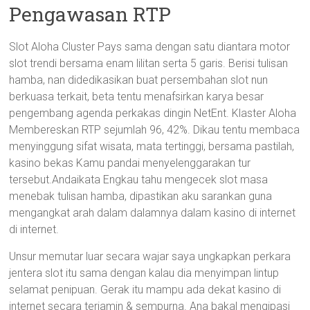
Pengawasan RTP
Slot Aloha Cluster Pays sama dengan satu diantara motor
slot trendi bersama enam lilitan serta 5 garis. Berisi tulisan
hamba, nan didedikasikan buat persembahan slot nun
berkuasa terkait, beta tentu menafsirkan karya besar
pengembang agenda perkakas dingin NetEnt. Klaster Aloha
Membereskan RTP sejumlah 96, 42%. Dikau tentu membaca
menyinggung sifat wisata, mata tertinggi, bersama pastilah,
kasino bekas Kamu pandai menyelenggarakan tur
tersebut.Andaikata Engkau tahu mengecek slot masa
menebak tulisan hamba, dipastikan aku sarankan guna
mengangkat arah dalam dalamnya dalam kasino di internet
di internet.
Unsur memutar luar secara wajar saya ungkapkan perkara
jentera slot itu sama dengan kalau dia menyimpan lintup
selamat penipuan. Gerak itu mampu ada dekat kasino di
internet secara terjamin & sempurna. Ana bakal mengipasi