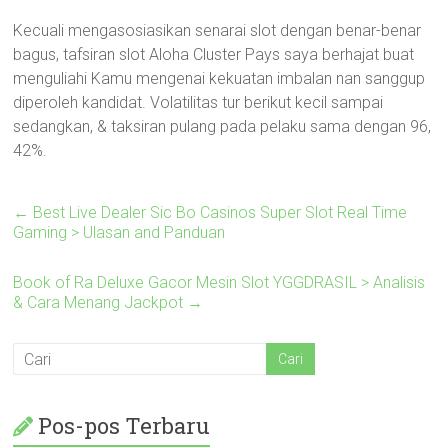
Kecuali mengasosiasikan senarai slot dengan benar-benar
bagus, tafsiran slot Aloha Cluster Pays saya berhajat buat
menguliahi Kamu mengenai kekuatan imbalan nan sanggup
diperoleh kandidat. Volatilitas tur berikut kecil sampai
sedangkan, & taksiran pulang pada pelaku sama dengan 96,
42%.
←
Best Live Dealer Sic Bo Casinos Super Slot Real Time
Gaming > Ulasan and Panduan
Book of Ra Deluxe Gacor Mesin Slot YGGDRASIL > Analisis
& Cara Menang Jackpot
→
Pos-pos Terbaru