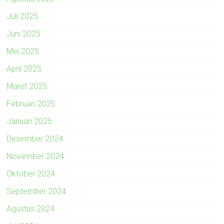
Juli 2025
Juni 2025
Mei 2025
April 2025
Maret 2025
Februari 2025
Januari 2025
Desember 2024
November 2024
Oktober 2024
September 2024
Agustus 2024