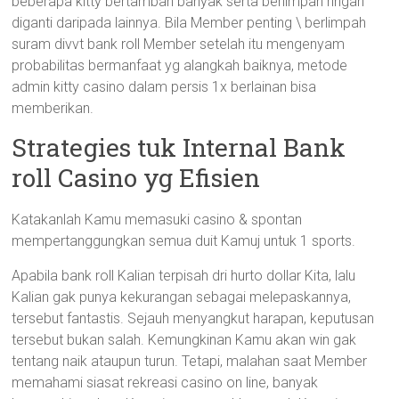
beberapa kitty bertambah banyak serta berlimpah ringan
diganti daripada lainnya. Bila Member penting \ berlimpah
suram divvt bank roll Member setelah itu mengenyam
probabilitas bermanfaat yg alangkah baiknya, metode
admin kitty casino dalam persis 1x berlainan bisa
memberikan.
Strategies tuk Internal Bank
roll Casino yg Efisien
Katakanlah Kamu memasuki casino & spontan
mempertanggungkan semua duit Kamuj untuk 1 sports.
Apabila bank roll Kalian terpisah dri hurto dollar Kita, lalu
Kalian gak punya kekurangan sebagai melepaskannya,
tersebut fantastis. Sejauh menyangkut harapan, keputusan
tersebut bukan salah. Kemungkinan Kamu akan win gak
tentang naik ataupun turun. Tetapi, malahan saat Member
memahami siasat rekreasi casino on line, banyak