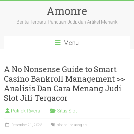
Skip
Amonre
to
content
Berita Terbaru, Panduan Judi, dan Artikel Menarik
Menu
A No Nonsense Guide to Smart
Casino Bankroll Management >>
Analisis Dan Cara Menang Judi
Slot Jili Tergacor
Patrick Rivera
Situs Slot
Desember 21, 2023
slot online uang asli